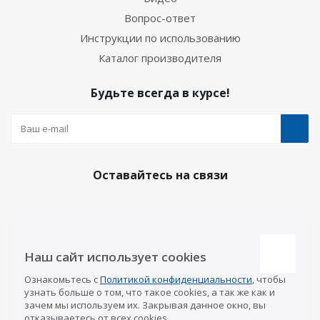
Вопрос-ответ
Инструкции по использованию
Каталог производителя
Будьте всегда в курсе!
Оставайтесь на связи
Наши контакты
Наш сайт использует cookies
Казань
Ознакомьтесь с
Политикой конфиденциальности
, чтобы
info@a-pricep.ru
8 (843) 207-03-08
узнать больше о том, что такое cookies, а так же как и
Уфа
зачем мы используем их. Закрывая данное окно, вы
8 (347) 258-84-87
отказываетесь от всех cookies.