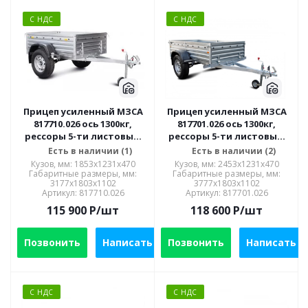
С НДС
С НДС
Прицеп усиленный МЗСА
Прицеп усиленный МЗСА
817710.026 ось 1300кг,
817701.026 ось 1300кг,
рессоры 5-ти листовые,
рессоры 5-ти листовые,
R16
R16
Есть в наличии (1)
Есть в наличии (2)
Кузов, мм: 1853x1231x470
Кузов, мм: 2453x1231x470
Габаритные размеры, мм:
Габаритные размеры, мм:
3177х1803х1102
3777x1803x1102
Артикул: 817710.026
Артикул: 817701.026
115 900
P
/шт
118 600
P
/шт
Позвонить
Написать
Позвонить
Написать
С НДС
С НДС