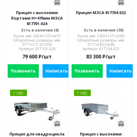
Прицеп с высокими
Прицеп МЗСА 817704.022
бортами Н=470мм МЗСА
817701.024
Есть в наличии (8)
Есть в наличии (38)
Кузов, мм: 2453x1231x470
Кузов, мм: 2435х1371х290
Габаритные размеры, мм:
Габаритные размеры, мм:
3777x1712x1028
3777х1852х848
Артикул: 817701.024
Артикул: 817704.022
79 600
P
/шт
83 300
P
/шт
Позвонить
Написать
Позвонить
Написать
С НДС
С НДС
Прицеп для квадроцикла
Прицеп с высокими