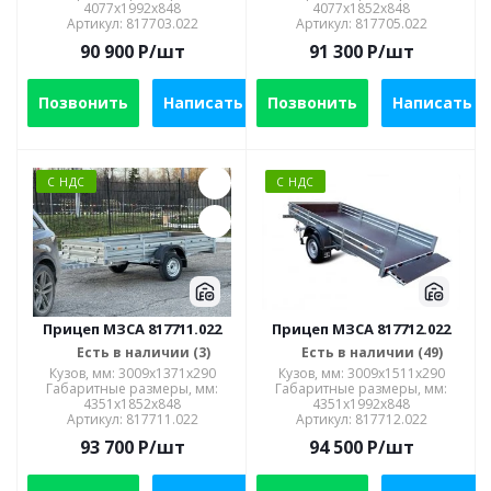
4077x1992x848
4077х1852х848
Артикул: 817703.022
Артикул: 817705.022
90 900
P
/шт
91 300
P
/шт
Позвонить
Написать
Позвонить
Написать
С НДС
С НДС
Прицеп МЗСА 817711.022
Прицеп МЗСА 817712.022
Есть в наличии (3)
Есть в наличии (49)
Кузов, мм: 3009x1371x290
Кузов, мм: 3009x1511x290
Габаритные размеры, мм:
Габаритные размеры, мм:
4351x1852x848
4351х1992х848
Артикул: 817711.022
Артикул: 817712.022
93 700
P
/шт
94 500
P
/шт