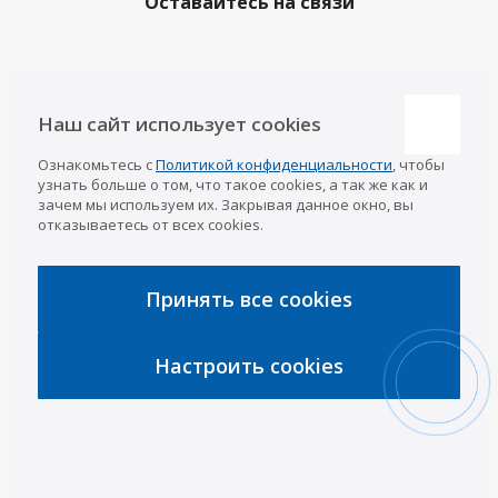
Оставайтесь на связи
Наши контакты
Наш сайт использует cookies
Казань
Ознакомьтесь с
Политикой конфиденциальности
, чтобы
info@a-pricep.ru
8 (843) 207-03-08
узнать больше о том, что такое cookies, а так же как и
Уфа
зачем мы используем их. Закрывая данное окно, вы
8 (347) 258-84-87
отказываетесь от всех cookies.
Набережные Челны
8 (8552) 92-33-79
Чебоксары
8 (8352) 38-88-37
Принять все cookies
Интернет-магазин
8 (927) 668-88-37
Настроить cookies
2026 © «АРИВА»