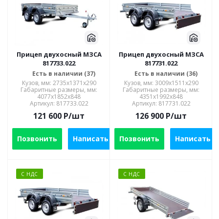
Прицеп двухосный МЗСА
Прицеп двухосный МЗСА
817733.022
817731.022
Есть в наличии (37)
Есть в наличии (36)
Кузов, мм: 2735х1371х290
Кузов, мм: 3009x1511x290
Габаритные размеры, мм:
Габаритные размеры, мм:
4077х1852х848
4351х1992х848
Артикул: 817733.022
Артикул: 817731.022
121 600
P
/шт
126 900
P
/шт
Позвонить
Написать
Позвонить
Написать
С НДС
С НДС