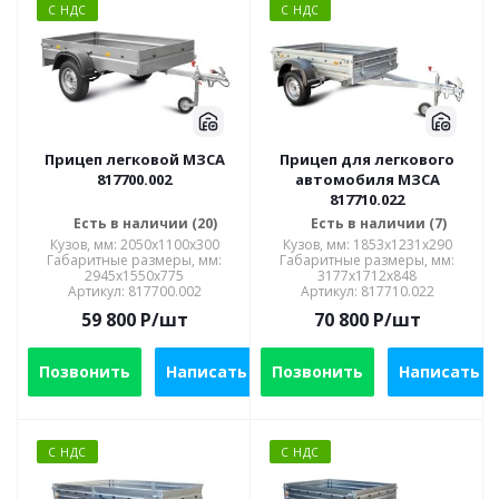
С НДС
С НДС
Прицеп легковой МЗСА
Прицеп для легкового
817700.002
автомобиля МЗСА
817710.022
Есть в наличии (20)
Есть в наличии (7)
Кузов, мм: 2050x1100x300
Кузов, мм: 1853x1231x290
Габаритные размеры, мм:
Габаритные размеры, мм:
2945х1550х775
3177x1712x848
Артикул: 817700.002
Артикул: 817710.022
59 800
P
/шт
70 800
P
/шт
Позвонить
Написать
Позвонить
Написать
С НДС
С НДС