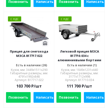
Позвонить
Написать
Позвонить
Написать
С НДС
С НДС
Прицеп для снегохода
Легковой прицеп МЗСА
МЗСА 817717.022
817710.034 с
алюминиевыми бортами
Есть в наличии (26)
Есть в наличии (1)
Кузов, мм: 3449x1511x290
Кузов, мм: 1849x1231x440
Габаритные размеры, мм:
Габаритные размеры, мм:
4791х1992х848
3177x1712x998
Артикул: 817717.022
Артикул: 817710.034
103 700
P
/шт
111 700
P
/шт
Позвонить
Написать
Позвонить
Написать