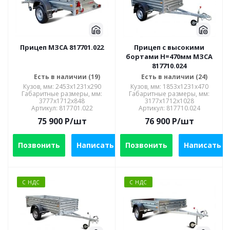
Прицеп МЗСА 817701.022
Прицеп с высокими
бортами Н=470мм МЗСА
817710.024
Есть в наличии (19)
Есть в наличии (24)
Кузов, мм: 2453x1231x290
Кузов, мм: 1853x1231x470
Габаритные размеры, мм:
Габаритные размеры, мм:
3777x1712x848
3177x1712x1028
Артикул: 817701.022
Артикул: 817710.024
75 900
P
/шт
76 900
P
/шт
Позвонить
Написать
Позвонить
Написать
С НДС
С НДС