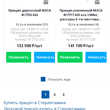
Прицеп двухосный МЗСА
Прицеп усиленный МЗСА
817732.022
817717.025 ось 1300кг,
рессоры 5-ти листовые,
R16
Есть в наличии (21)
Есть в наличии (4)
Кузов, мм: 3449x1511x290
Кузов, мм: 3449x1511x290
Габаритные размеры, мм:
Габаритные размеры, мм:
4791х1992х848
4791х2083х922
Артикул: 817732.022
Артикул: 817717.025
132 500
P
/шт
141 100
P
/шт
Позвонить
Написать
Позвонить
Написать
Показать еще
1
2
3
Купить прицеп в Стерлитамаке
Легковой прицеп купить в Стерлитамаке