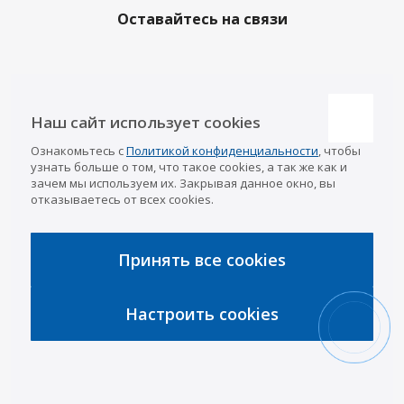
Оставайтесь на связи
Наши контакты
Наш сайт использует cookies
Казань
Ознакомьтесь с
Политикой конфиденциальности
, чтобы
info@a-pricep.ru
8 (843) 207-03-08
узнать больше о том, что такое cookies, а так же как и
Уфа
зачем мы используем их. Закрывая данное окно, вы
8 (347) 258-84-87
отказываетесь от всех cookies.
Набережные Челны
8 (8552) 92-33-79
Чебоксары
8 (8352) 38-88-37
Принять все cookies
Интернет-магазин
8 (927) 668-88-37
Настроить cookies
2026 © «АРИВА»