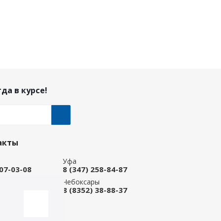
да в курсе!
акты
Уфа
207-03-08
8 (347) 258-84-87
ые Челны
Чебоксары
 92-33-79
8 (8352) 38-88-37
-магазин
668-88-37