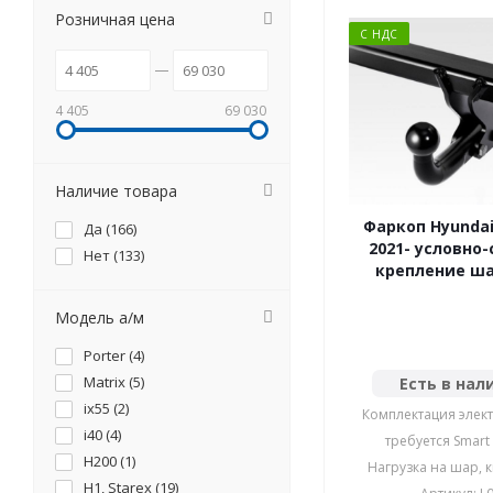
Розничная цена
С НДС
4 405
69 030
Наличие товара
Фаркоп Hyundai
Да (
166
)
2021- условно
Нет (
133
)
крепление шар
Модель а/м
Porter (
4
)
Matrix (
5
)
Есть в нал
ix55 (
2
)
Комплектация элект
i40 (
4
)
требуется Smart
H200 (
1
)
Нагрузка на шар, к
H1, Starex (
19
)