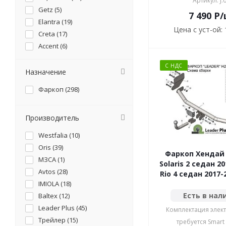
Артикул: J.
Getz (
5
)
7 490
P
/
Elantra (
19
)
Цена с уст-ой:
Creta (
17
)
Accent (
6
)
Sportage, Grand Sportage,
Tucson, ix35 (
30
)
С НДС
Назначение
Ceed, XCeed, ProCeed, i30
(
18
)
Фаркоп (
298
)
Rio, Rio III, Rio IV, Rio X, Rio
X-Line, Solaris, Verna (
24
)
Sorento, Sorento Prime,
Sorento MQ4, Santa Fe,
Прoизводитель
Santa Fe IV, Grand Santa
Fe (
23
)
Westfalia (
10
)
Sorento Prime, Santa Fe (
8
)
Oris (
39
)
Partner (
1
)
Фаркоп Хендай 
МЗСА (
1
)
Terracan (
4
)
Solaris 2 седан 20
Avtos (
28
)
Sonata (
9
)
Rio 4 седан 2017-
IMIOLA (
18
)
HD65 (
1
)
Есть в нал
Baltex (
12
)
Korando, Tagaz Tager (
1
)
Leader Plus (
45
)
Bongo, K2500 (
2
)
Комплектация элект
Трейлер (
15
)
Trajet (
1
)
требуется Smart