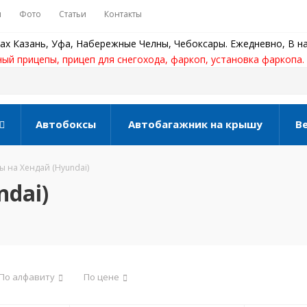
ы
Фото
Статьи
Контакты
ах Казань, Уфа, Набережные Челны, Чебоксары. Ежедневно, В на
ный прицепы, прицеп для снегохода, фаркоп, установка фаркопа.
Автобоксы
Автобагажник на крышу
В
 на Хендай (Hyundai)
dai)
По алфавиту
По цене