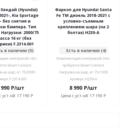
Хендай (Hyundai)
Фаркоп для Hyundai Santa
021-, Kia Sportage
Fe TM дизель 2018-2021 с
- без снятия и
условно-съемным
ки бампера. Тип
креплением шара (на 2
 Нагрузки: 2000/75
болтах) H230-A
асса 16 кг (без
рики) F.2314.001
ь в наличии (5)
Есть в наличии (4)
ация электрикой: Нет,
Комплектация электрикой: Нет,
ется Smart Connect
требуется Smart Connect
а на шар, кг: 75/2000
Нагрузка на шар, кг: 75/1300
икул: F.2314.001
Артикул: H230-A
 990
P
/шт
8 990
P
/шт
 уст-ой:
17 190 P
Цена с уст-ой:
17 190 P