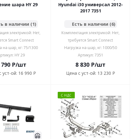
ение шара HY 29
Hyundai i30 универсал 2012-
2017 7351
ь в наличии (1)
Есть в наличии (6)
ация электрикой: Нет,
Комплектация электрикой: Нет,
ется Smart Connect
требуется Smart Connect
а на шар, кг: 75/1300
Нагрузка на шар, кг: 1000/50
ртикул: HY 29
Артикул: 7351
 790
P
/шт
8 830
P
/шт
 уст-ой:
16 990 P
Цена с уст-ой:
13 230 P
С НДС