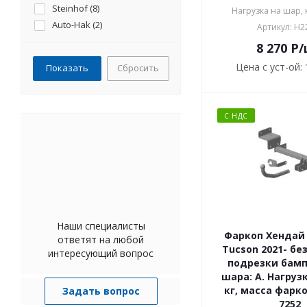
Steinhof (
8
)
Palisade (
7
)
Нагрузка на шар, к
Auto-Hak (
2
)
Santa Fe, KIA Sorento (
27
)
Артикул: H2
Bizon (
4
)
Sorento, Santa Fe IV (
3
)
8 270
P
/
PT GROUP (
14
)
Sportage, Tucson (
41
)
Цена с уст-ой:
Сбросить
GALIA (
41
)
Tucson IV (NX4) (
1
)
Motodor (
17
)
Staria (
8
)
Sheriff (
11
)
Galloper (
1
)
С НДС
TAVIALS (
4
)
H1/H300, Grand Starex (
1
)
СОЮЗ-96 (
1
)
Dargo (
1
)
ТСС (
10
)
Monjaro (
1
)
Berg (
11
)
Garant (
7
)
Наши специалисты
Фаркоп Хендай 
ответят на любой
Tucson 2021- бе
интересующий вопрос
подрезки бамп
шара: A. Нагрузк
кг, масса фарко
Задать вопрос
7252