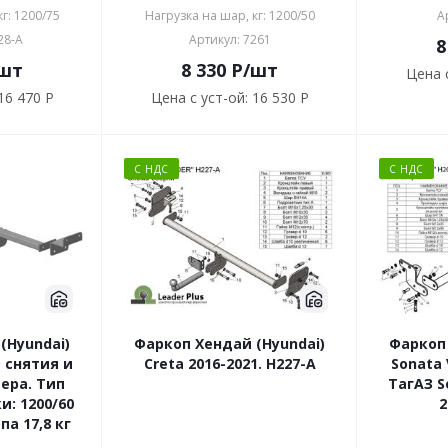
г: 1200/75
Нагрузка на шар, кг: 1200/50
А
28-A
Артикул: 7261
8
шт
8 330
P
/шт
Цена с
16 470 P
Цена с уст-ой:
16 530 P
С НДС
С НДС
(Hyundai)
Фаркоп Хендай (Hyundai)
Фаркоп 
з снятия и
Creta 2016-2021. H227-A
Sonata 
ера. Тип
ТагАЗ S
и: 1200/60
2
па 17,8 кг