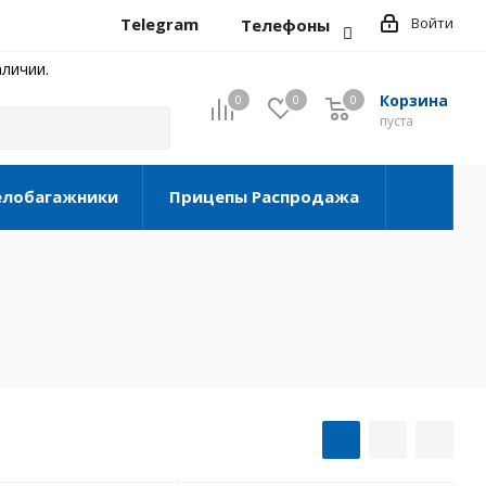
Telegram
Войти
Телефоны
личии.
Корзина
0
0
0
0
пуста
елобагажники
Прицепы Распродажа