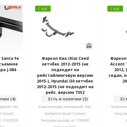
С НДС
С НДС
 Santa Fe
Фаркоп Киа (Kia) Ceed
Фаркоп 
-съемное
хетчбек 2012-2015 (не
Accent 
а J.084
подходит на
2012, 
рейстайлинговую версию
седан, х
2015-), Hyundai i30 хетчбек
2012-2015 (не подходит на
рейс. версию 7352
ичии (4)
Есть в наличии (5)
Ест
рикой: Нет,
Комплектация электрикой: Нет,
Комплект
 Connect
требуется Smart Connect
Нагрузк
г: 150/2500
Нагрузка на шар, кг: 1200/60