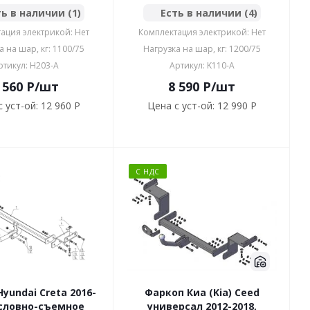
ь в наличии (1)
Есть в наличии (4)
ация электрикой: Нет
Комплектация электрикой: Нет
а на шар, кг: 1100/75
Нагрузка на шар, кг: 1200/75
ртикул: H203-A
Артикул: K110-A
 560
P
/шт
8 590
P
/шт
 уст-ой:
12 960 P
Цена с уст-ой:
12 990 P
С НДС
yundai Creta 2016-
Фаркоп Киа (Kia) Ceed
условно-съемное
универсал 2012-2018,