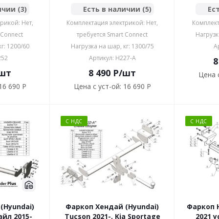
ичии (3)
Есть в наличии (5)
Ест
рикой: Нет,
Комплектация электрикой: Нет,
Комплект
 Connect
требуется Smart Connect
Нагрузк
г: 1200/60
Нагрузка на шар, кг: 1300/75
А
252
Артикул: H227-A
8
шт
8 490
P
/шт
Цена с
16 690 P
Цена с уст-ой:
16 690 P
С НДС
С НДС
(Hyundai)
Фаркоп Хендай (Hyundai)
Фаркоп H
йл 2015-
Tucson 2021-, Kia Sportage
2021 