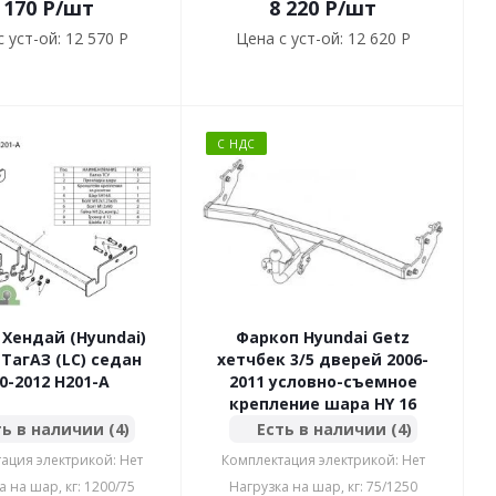
 170
P
/шт
8 220
P
/шт
 уст-ой:
12 570 P
Цена с уст-ой:
12 620 P
С НДС
Хендай (Hyundai)
Фаркоп Hyundai Getz
 ТагАЗ (LC) седан
хетчбек 3/5 дверей 2006-
0-2012 H201-A
2011 условно-съемное
крепление шара HY 16
ь в наличии (4)
Есть в наличии (4)
ация электрикой: Нет
Комплектация электрикой: Нет
а на шар, кг: 1200/75
Нагрузка на шар, кг: 75/1250