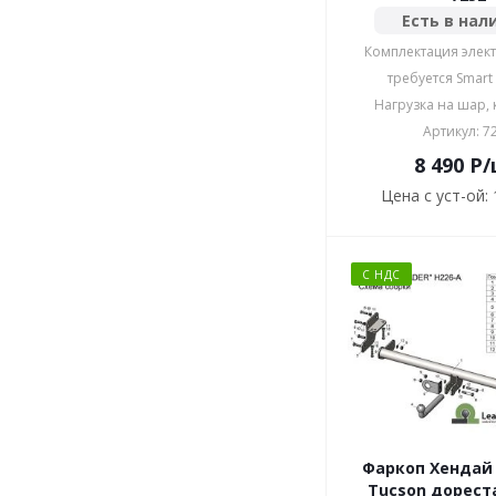
Есть в нал
Комплектация элект
требуется Smart
Нагрузка на шар, к
Артикул: 7
8 490
P
/
Цена с уст-ой:
С НДС
Фаркоп Хендай 
Tucson дореста