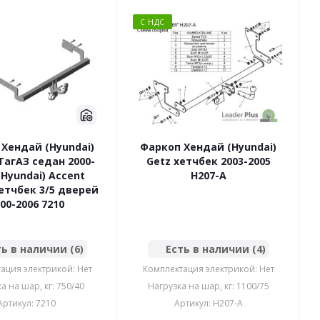
С НДС
Хендай (Hyundai)
Фаркоп Хендай (Hyundai)
ТагАЗ седан 2000-
Getz хетчбек 2003-2005
(Hyundai) Accent
H207-A
етчбек 3/5 дверей
2000-2006 7210
ь в наличии (6)
Есть в наличии (4)
ация электрикой: Нет
Комплектация электрикой: Нет
а на шар, кг: 750/40
Нагрузка на шар, кг: 1100/75
Артикул: 7210
Артикул: H207-A