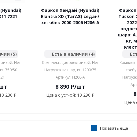
(Hyundai)
Фаркоп Хендай (Hyundai)
Фаркоп 
011 7221
Elantra XD (ТагАЗ) седан/
Tucson 2
хетчбек 2000-2006 H206-A
2022
подрез
шара: A.
кг, м
элект
ичии (5)
Есть в наличии (4)
Ест
трикой: Нет
Комплектация электрикой: Нет
Комплект
кг: 750/50
Нагрузка на шар, кг: 1200/75
требу
221
Артикул: H206-A
Нагрузк
Арт
шт
8 890
P
/шт
8
13 230 P
Цена с уст-ой:
13 290 P
Цена с
Показать еще