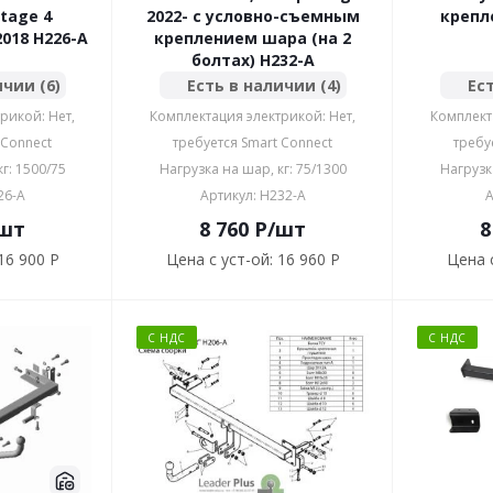
rtage 4
2022- с условно-съемным
крепл
018 H226-A
креплением шара (на 2
болтах) H232-A
ичии (6)
Есть в наличии (4)
Ест
рикой: Нет,
Комплектация электрикой: Нет,
Комплект
 Connect
требуется Smart Connect
требу
г: 1500/75
Нагрузка на шар, кг: 75/1300
Нагрузк
26-A
Артикул: H232-A
А
шт
8 760
P
/шт
8
16 900 P
Цена с уст-ой:
16 960 P
Цена с
С НДС
С НДС