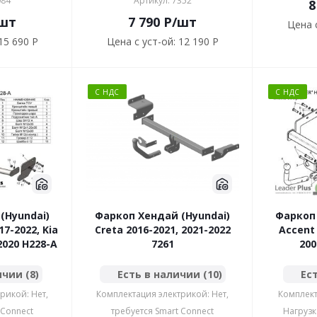
084
Артикул: 7352
8
шт
7 790
P
/шт
Цена с
15 690 P
Цена с уст-ой:
12 190 P
С НДС
С НДС
(Hyundai)
Фаркоп Хендай (Hyundai)
Фаркоп 
17-2022, Kia
Creta 2016-2021, 2021-2022
Accent
2020 H228-A
7261
200
ичии (8)
Есть в наличии (10)
Ест
рикой: Нет,
Комплектация электрикой: Нет,
Комплект
 Connect
требуется Smart Connect
Нагрузк