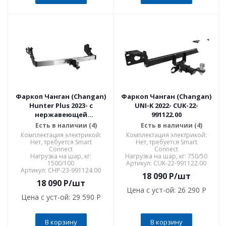
Фаркоп Чанган (Changan)
Фаркоп Чанган (Changan)
Hunter Plus 2023- с
UNI-K 2022- CUK-22-
нержавеющей
991122.00
накладкой CHP-23-
Есть в наличии (4)
Есть в наличии (4)
991124.00
Комплектация электрикой:
Комплектация электрикой:
Нет, требуется Smart
Нет, требуется Smart
Connect
Connect
Нагрузка на шар, кг:
Нагрузка на шар, кг: 750/50
1500/100
Артикул: CUK-22-991122.00
Артикул: CHP-23-991124.00
18 090
P
/шт
18 090
P
/шт
Цена с уст-ой:
26 290 P
Цена с уст-ой:
29 590 P
В корзину
В корзину