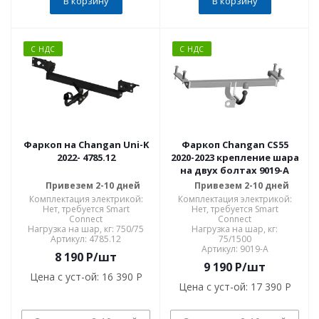
В корзину
В корзину
С НДС
С НДС
Фаркоп на Changan Uni-K
Фаркоп Changan CS55
2022- 4785.12
2020-2023 крепление шара
на двух болтах 9019-A
Привезем 2-10 дней
Привезем 2-10 дней
Комплектация электрикой:
Комплектация электрикой:
Нет, требуется Smart
Нет, требуется Smart
Connect
Connect
Нагрузка на шар, кг: 750/75
Нагрузка на шар, кг:
Артикул: 4785.12
75/1500
Артикул: 9019-A
8 190
P
/шт
9 190
P
/шт
Цена с уст-ой:
16 390 P
Цена с уст-ой:
17 390 P