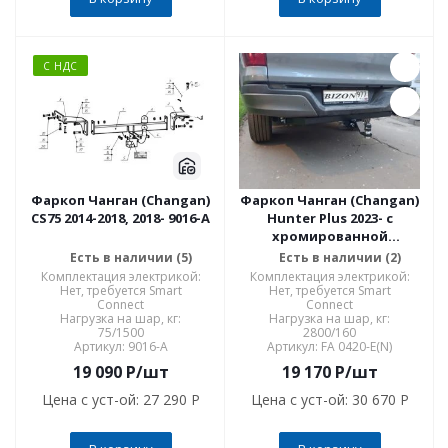
С НДС
Фаркоп Чанган (Changan)
Фаркоп Чанган (Changan)
CS75 2014-2018, 2018- 9016-A
Hunter Plus 2023- с
хромированной
накладкой FA 0420-E(N)
Есть в наличии (5)
Есть в наличии (2)
Комплектация электрикой:
Комплектация электрикой:
Нет, требуется Smart
Нет, требуется Smart
Connect
Connect
Нагрузка на шар, кг:
Нагрузка на шар, кг:
75/1500
2800/160
Артикул: 9016-A
Артикул: FA 0420-E(N)
19 090
P
/шт
19 170
P
/шт
Цена с уст-ой:
27 290 P
Цена с уст-ой:
30 670 P