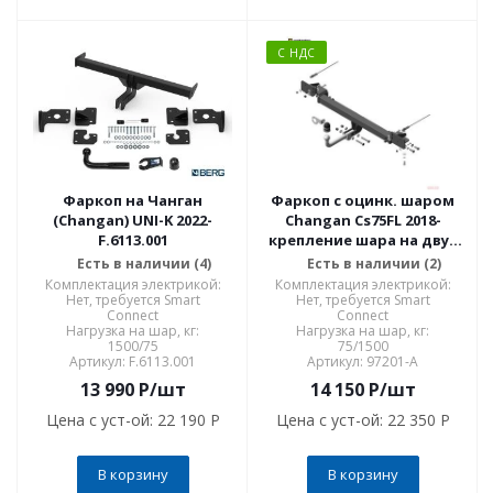
С НДС
Фаркоп на Чанган
Фаркоп с оцинк. шаром
(Changan) UNI-K 2022-
Changan Cs75FL 2018-
F.6113.001
крепление шара на двух
болтах 97201-A
Есть в наличии (4)
Есть в наличии (2)
Комплектация электрикой:
Комплектация электрикой:
Нет, требуется Smart
Нет, требуется Smart
Connect
Connect
Нагрузка на шар, кг:
Нагрузка на шар, кг:
1500/75
75/1500
Артикул: F.6113.001
Артикул: 97201-A
13 990
P
/шт
14 150
P
/шт
Цена с уст-ой:
22 190 P
Цена с уст-ой:
22 350 P
В корзину
В корзину