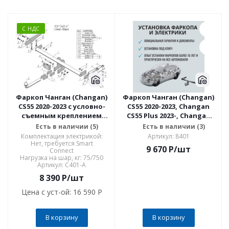
С НДС
Фаркоп Чанган (Changan)
Фаркоп Чанган (Changan)
CS55 2020-2023 с условно-
CS55 2020-2023, Changan
съемным креплением
CS55 Plus 2023-, Changan
шара (на 2 болтах) C401-A
UNI-S 2024- без снятия и
Есть в наличии (5)
Есть в наличии (3)
подрезки бампера. Тип
Комплектация электрикой:
Артикул: 8401
шара: A. Нагрузки: 120
Нет, требуется Smart
9 670
P
/шт
Connect
8401
Нагрузка на шар, кг: 75/750
Артикул: C401-A
8 390
P
/шт
Цена с уст-ой:
16 590 P
В корзину
В корзину