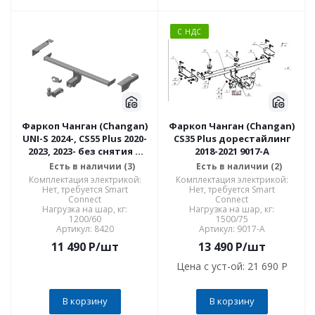
С НДС
Фаркоп Чанган (Changan)
Фаркоп Чанган (Changan)
UNI-S 2024-, CS55 Plus 2020-
CS35 Plus дорестайлинг
2023, 2023- без снятия и
2018-2021 9017-A
выреза в бампере. Тип
Есть в наличии (3)
Есть в наличии (2)
шара: E. Нагрузки: 1200/60
Комплектация электрикой:
Комплектация электрикой:
кг, масса фаркопа 21, 8420
Нет, требуется Smart
Нет, требуется Smart
Connect
Connect
Нагрузка на шар, кг:
Нагрузка на шар, кг:
1200/60
1500/75
Артикул: 8420
Артикул: 9017-A
11 490
P
/шт
13 490
P
/шт
Цена с уст-ой:
21 690 P
В корзину
В корзину