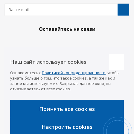
Оставайтесь на связи
Наши контакты
Наш сайт использует cookies
Казань
Ознакомьтесь с
Политикой конфиденциальности
, чтобы
info@a-pricep.ru
8 (843) 207-03-08
узнать больше о том, что такое cookies, а так же как и
Уфа
зачем мы используем их. Закрывая данное окно, вы
8 (347) 258-84-87
отказываетесь от всех cookies.
Набережные Челны
8 (8552) 92-33-79
Чебоксары
8 (8352) 38-88-37
Принять все cookies
Интернет-магазин
8 (927) 668-88-37
Настроить cookies