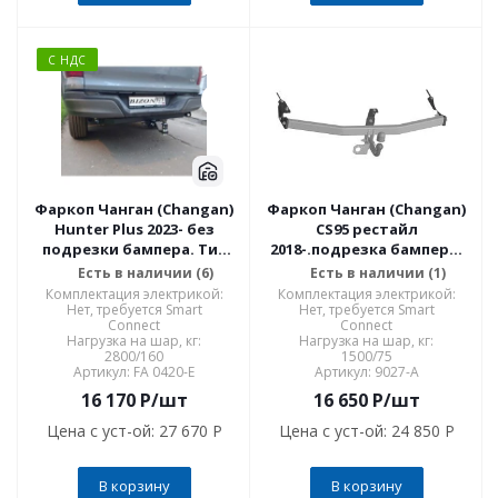
С НДС
Фаркоп Чанган (Changan)
Фаркоп Чанган (Changan)
Hunter Plus 2023- без
CS95 рестайл
подрезки бампера. Тип
2018-.подрезка бампера.
шара: E (легкосъемный
Тип шара: A. Нагрузки:
Есть в наличии (6)
Есть в наличии (1)
шар под квадрат).
1500/75 кг, масса фаркопа
Комплектация электрикой:
Комплектация электрикой:
Нагрузки: 2800/160 кг. FA
16,15 кг (без электрики в
Нет, требуется Smart
Нет, требуется Smart
Connect
Connect
0420-E
комплект 9027-A
Нагрузка на шар, кг:
Нагрузка на шар, кг:
2800/160
1500/75
Артикул: FA 0420-E
Артикул: 9027-A
16 170
P
/шт
16 650
P
/шт
Цена с уст-ой:
27 670 P
Цена с уст-ой:
24 850 P
В корзину
В корзину