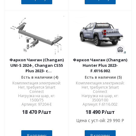
Фаркоп Чанган (Changan)
Фаркоп Чанган (Changan)
UNI-S 2024-, Changan CS55
Hunter Plus 2023-
Plus 2023- с
F.6116.002
оцинкованным шаром
Есть в наличии (4)
Есть в наличии (5)
(без электрики в
Комплектация электрикой:
Комплектация электрикой:
комплекте) 97204-E
Нет, требуется Smart
Нет, требуется Smart
Connect
Connect
Нагрузка на шар, кг:
Нагрузка на шар, кг:
1500/75
3500/100
Артикул: 97204-E
Артикул: F.6116.002
18 470
P
/шт
18 490
P
/шт
Цена с уст-ой:
29 990 P
В корзину
В корзину