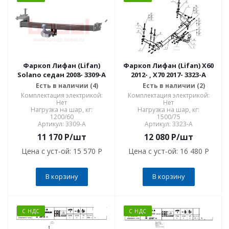
Фаркоп Лифан (Lifan)
Фаркоп Лифан (Lifan) X60
Solano седан 2008- 3309-A
2012- , X70 2017- 3323-A
Есть в наличии (4)
Есть в наличии (2)
Комплектация электрикой:
Комплектация электрикой:
Нет
Нет
Нагрузка на шар, кг:
Нагрузка на шар, кг:
1200/60
1500/75
Артикул: 3309-A
Артикул: 3323-A
11 170
P
/шт
12 080
P
/шт
Цена с уст-ой:
15 570 P
Цена с уст-ой:
16 480 P
В корзину
В корзину
С НДС
С НДС