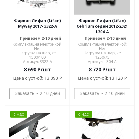
Фаркоп Лифан (Lifan)
Фаркоп Лифан (Lifan)
Myway 2017- 3322-A
Cebrium седан 2012-2021
L304-A
Привезем 2-10 дней
Привезем 2-10 дней
Комплектация электрикой:
Комплектация электрикой:
Нет
Нет
Нагрузка на шар, кг:
Нагрузка на шар, кг:
1500/100
1250/75
Артикул: 3322-A
Артикул: L304-A
8 690
P
/шт
8 720
P
/шт
Цена с уст-ой:
13 090 P
Цена с уст-ой:
13 120 P
Заказать ~ 2-10 дней
Заказать ~ 2-10 дней
С НДС
С НДС