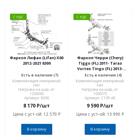
С НДС
С НДС
Фаркоп Лифан (Lifan) X60
Фаркоп Черри (Chery)
2012-2021 8300
Tiggo (FL) 2011- Тагаз
Vortex Tingo (FL) 2013-
Lifan X60 2011- C105-AE
Есть в наличии (7)
Есть в наличии (4)
Комплектация электрикой:
Комплектация электрикой:
Нет
Нет
Нагрузка на шар, кг:
Нагрузка на шар, кг:
1200/60
1000/75
Артикул: 8300
Артикул: C105-AE
8 170
P
/шт
9 590
P
/шт
Цена с уст-ой:
12 570 P
Цена с уст-ой:
13 990 P
В корзину
В корзину