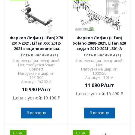
Фаркоп Лифан (Lifan) X70
Фаркоп Лифан (Lifan)
2017-2021, Lifan X60 2012-
Solano 2008-2021, Lifan 620
2021 с оцинкованным
седан 2010-2021 L301-A
шаром 94702-A
Есть в наличии (1)
Есть в наличии (1)
Комплектация электрикой:
Комплектация электрикой:
Нет, требуется Smart
Нет
Connect
Нагрузка на шар, кг:
Нагрузка на шар, кг:
1000/50
75/1500
Артикул: L301-A
Артикул: 94702-A
11 090
P
/шт
10 990
P
/шт
Цена с уст-ой:
15 490 P
Цена с уст-ой:
19 190 P
В корзину
В корзину
С НДС
С НДС