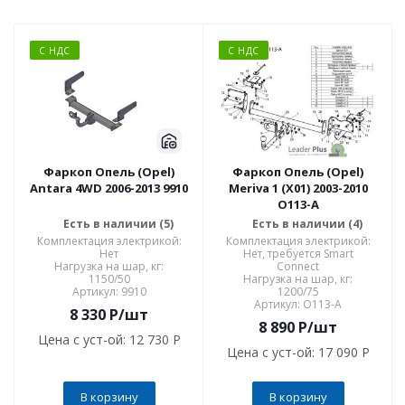
С НДС
С НДС
Фаркоп Опель (Opel)
Фаркоп Опель (Opel)
Antara 4WD 2006-2013 9910
Meriva 1 (X01) 2003-2010
O113-A
Есть в наличии (5)
Есть в наличии (4)
Комплектация электрикой:
Комплектация электрикой:
Нет
Нет, требуется Smart
Нагрузка на шар, кг:
Connect
1150/50
Нагрузка на шар, кг:
Артикул: 9910
1200/75
Артикул: O113-A
8 330
P
/шт
8 890
P
/шт
Цена с уст-ой:
12 730 P
Цена с уст-ой:
17 090 P
В корзину
В корзину