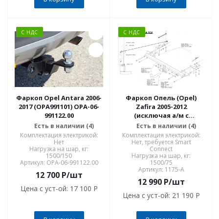
С НДС
С НДС
Фаркоп Opel Antara 2006-
Фаркоп Опель (Opel)
2017 (OPA991101) OPA-06-
Zafira 2005-2012
991122.00
(исключая а/м с
парктроником) 1175-A
Есть в наличии (4)
Есть в наличии (4)
Комплектация электрикой:
Комплектация электрикой:
Нет
Нет, требуется Smart
Нагрузка на шар, кг:
Connect
1500/150
Нагрузка на шар, кг:
Артикул: OPA-06-991122.00
1500/75
Артикул: 1175-A
12 700
P
/шт
12 990
P
/шт
Цена с уст-ой:
17 100 P
Цена с уст-ой:
21 190 P