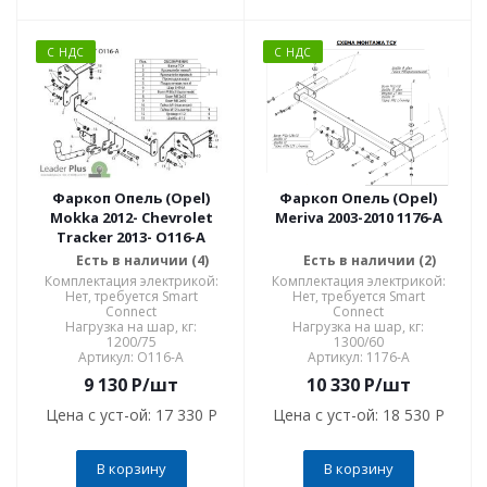
С НДС
С НДС
Фаркоп Опель (Opel)
Фаркоп Опель (Opel)
Mokka 2012- Chevrolet
Meriva 2003-2010 1176-A
Tracker 2013- O116-A
Есть в наличии (4)
Есть в наличии (2)
Комплектация электрикой:
Комплектация электрикой:
Нет, требуется Smart
Нет, требуется Smart
Connect
Connect
Нагрузка на шар, кг:
Нагрузка на шар, кг:
1200/75
1300/60
Артикул: O116-A
Артикул: 1176-A
9 130
P
/шт
10 330
P
/шт
Цена с уст-ой:
17 330 P
Цена с уст-ой:
18 530 P
В корзину
В корзину