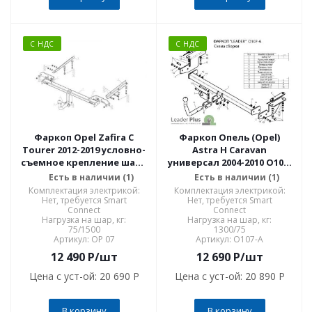
С НДС
С НДС
Фаркоп Opel Zafira C
Фаркоп Опель (Opel)
Tourer 2012-2019 условно-
Astra H Caravan
съемное крепление шара
универсал 2004-2010 O107-
OP 07
A
Есть в наличии (1)
Есть в наличии (1)
Комплектация электрикой:
Комплектация электрикой:
Нет, требуется Smart
Нет, требуется Smart
Connect
Connect
Нагрузка на шар, кг:
Нагрузка на шар, кг:
75/1500
1300/75
Артикул: OP 07
Артикул: O107-A
12 490
P
/шт
12 690
P
/шт
Цена с уст-ой:
20 690 P
Цена с уст-ой:
20 890 P
В корзину
В корзину