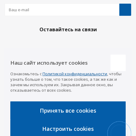
Оставайтесь на связи
Наши контакты
Наш сайт использует cookies
Казань
Ознакомьтесь с
Политикой конфиденциальности
, чтобы
info@a-pricep.ru
8 (843) 207-03-08
узнать больше о том, что такое cookies, а так же как и
Уфа
зачем мы используем их. Закрывая данное окно, вы
8 (347) 258-84-87
отказываетесь от всех cookies.
Набережные Челны
8 (8552) 92-33-79
Чебоксары
8 (8352) 38-88-37
Принять все cookies
Интернет-магазин
8 (927) 668-88-37
Настроить cookies