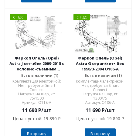
С НДС
С НДС
Фаркоп Опель (Opel)
Фаркоп Опель (Opel)
Astra J хетчбек 2009-2015 с
Astra G седан/хетчбек
условно-съемным
1998/3-2004 O106-A
креплением шара (на 2
Есть в наличии (1)
Есть в наличии (1)
болтах) O118-A
Комплектация электрикой:
Комплектация электрикой:
Нет, требуется Smart
Нет, требуется Smart
Connect
Connect
Нагрузка на шар, кг:
Нагрузка на шар, кг:
75/1500
1300/75
Артикул: O118-A
Артикул: O106-A
11 690
P
/шт
11 690
P
/шт
Цена с уст-ой:
19 890 P
Цена с уст-ой:
19 890 P
В корзину
В корзину