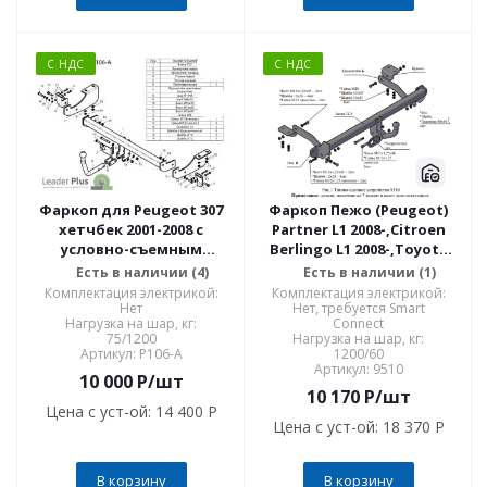
С НДС
С НДС
Фаркоп для Peugeot 307
Фаркоп Пежо (Peugeot)
хетчбек 2001-2008 с
Partner L1 2008-,Citroen
условно-съемным
Berlingo L1 2008-,Toyota
креплением шара (на 2
Proace City L1 2019-,Opel
Есть в наличии (4)
Есть в наличии (1)
болтах) P106-A
Combo L1 2018-,Peugeot
Комплектация электрикой:
Комплектация электрикой:
Rifter L1 2019-,FIAT Doblo
Нет
Нет, требуется Smart
Нагрузка на шар, кг:
Connect
L1 9510
75/1200
Нагрузка на шар, кг:
Артикул: P106-A
1200/60
Артикул: 9510
10 000
P
/шт
10 170
P
/шт
Цена с уст-ой:
14 400 P
Цена с уст-ой:
18 370 P
В корзину
В корзину