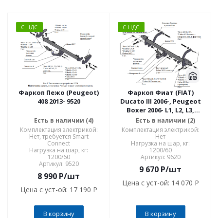
С НДС
С НДС
Фаркоп Пежо (Peugeot)
Фаркоп Фиат (FIAT)
408 2013- 9520
Ducato III 2006-, Peugeot
Boxer 2006- L1, L2, L3,
Citroen Jumper 2006- 9620
Есть в наличии (4)
Есть в наличии (2)
Комплектация электрикой:
Комплектация электрикой:
Нет, требуется Smart
Нет
Connect
Нагрузка на шар, кг:
Нагрузка на шар, кг:
1200/60
1200/60
Артикул: 9620
Артикул: 9520
9 670
P
/шт
8 990
P
/шт
Цена с уст-ой:
14 070 P
Цена с уст-ой:
17 190 P
В корзину
В корзину