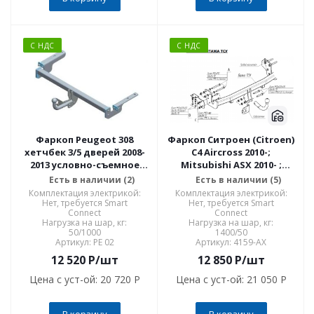
С НДС
С НДС
Фаркоп Peugeot 308
Фаркоп Ситроен (Citroen)
хетчбек 3/5 дверей 2008-
C4 Aircross 2010-;
2013 условно-съемное
Mitsubishi ASX 2010- ;
крепление шара PE 02
Mitsubishi Eclipse Cross
Есть в наличии (2)
Есть в наличии (5)
2018-; Peugeot 4008 2010-
Комплектация электрикой:
Комплектация электрикой:
4159-AX
Нет, требуется Smart
Нет, требуется Smart
Connect
Connect
Нагрузка на шар, кг:
Нагрузка на шар, кг:
50/1000
1400/50
Артикул: PE 02
Артикул: 4159-AX
12 520
P
/шт
12 850
P
/шт
Цена с уст-ой:
20 720 P
Цена с уст-ой:
21 050 P