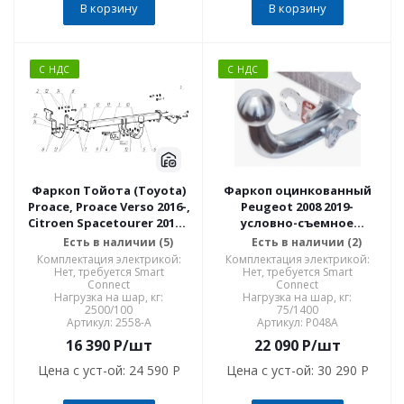
В корзину
В корзину
С НДС
С НДС
Фаркоп Тойота (Toyota)
Фаркоп оцинкованный
Proace, Proace Verso 2016-,
Peugeot 2008 2019-
Citroen Spacetourer 2016-,
условно-съемное
Peugeot Traveller 2016-,
крепление шара P048A
Есть в наличии (5)
Есть в наличии (2)
Citroen Jumpy 2016-,
Комплектация электрикой:
Комплектация электрикой:
Peugeot Expert 2016- 2558-
Нет, требуется Smart
Нет, требуется Smart
Connect
Connect
A
Нагрузка на шар, кг:
Нагрузка на шар, кг:
2500/100
75/1400
Артикул: 2558-A
Артикул: P048A
16 390
P
/шт
22 090
P
/шт
Цена с уст-ой:
24 590 P
Цена с уст-ой:
30 290 P