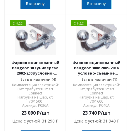
В корзину
В корзину
С НДС
С НДС
Фаркоп оцинкованный
Фаркоп оцинкованный
Peugeot 307 универсал
Peugeot 3008 2009-2016
2002-2008 условно-
условно-съемное
съемное крепление шара
крепление шара P040A
Есть в наличии (4)
Есть в наличии (1)
P036A
Комплектация электрикой:
Комплектация электрикой:
Нет, требуется Smart
Нет, требуется Smart
Connect
Connect
Нагрузка на шар, кг:
Нагрузка на шар, кг:
70/1500
70/1600
Артикул: P036A
Артикул: P040A
23 090
P
/шт
23 740
P
/шт
Цена с уст-ой:
31 290 P
Цена с уст-ой:
31 940 P