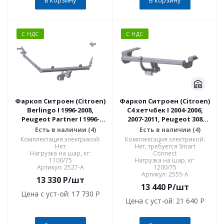
В корзину
В корзину
С НДС
С НДС
Фаркоп Ситроен (Citroen)
Фаркоп Ситроен (Citroen)
Berlingo I 1996-2008,
C4 хетчбек I 2004-2006,
Peugeot Partner I 1996-
2007-2011, Peugeot 308
2008 (возможно будет
хетчбек 09/2007-08/2008,
Есть в наличии (4)
Есть в наличии (4)
ограничен доступ к
10/2008-, Peugeot 307 хб
Комплектация электрикой:
Комплектация электрикой:
задней двери, с
2001-5/2005, 6/2005-9/2007
Нет
Нет, требуется Smart
Нагрузка на шар, кг:
Connect
прицепом) 2527-A
2555-A
1100/75
Нагрузка на шар, кг:
Артикул: 2527-A
1200/75
Артикул: 2555-A
13 330
P
/шт
13 440
P
/шт
Цена с уст-ой:
17 730 P
Цена с уст-ой:
21 640 P