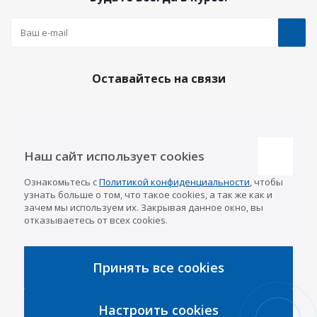
Оставайтесь на связи
Наши контакты
Наш сайт использует cookies
Казань
Ознакомьтесь с
Политикой конфиденциальности
, чтобы
info@a-pricep.ru
8 (843) 207-03-08
узнать больше о том, что такое cookies, а так же как и
Уфа
зачем мы используем их. Закрывая данное окно, вы
8 (347) 258-84-87
отказываетесь от всех cookies.
Набережные Челны
8 (8552) 92-33-79
Чебоксары
8 (8352) 38-88-37
Принять все cookies
Интернет-магазин
8 (927) 668-88-37
Настроить cookies