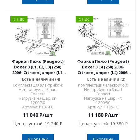
С НДС
С НДС
Фаркоп Пежо (Peugeot)
Фаркоп Пежо (Peugeot)
Boxer 3 (L1, L2, L3) (250)
Boxer 3 L4 (250) 2006-
2006- Citroen Jumper (L1,
Citroen Jumper (L4) 2006-
L2, L3) 2006- P107-FC
P105-FC
Есть в наличии (4)
Есть в наличии (2)
Комплектация электрикой:
Комплектация электрикой:
Нет, требуется Smart
Нет, требуется Smart
Connect
Connect
Нагрузка на шар, кг:
Нагрузка на шар, кг:
1200/50
1200/50
Артикул: P107-FC
Артикул: P105-FC
11 040
P
/шт
11 180
P
/шт
Цена с уст-ой:
19 240 P
Цена с уст-ой:
19 380 P
В корзину
В корзину