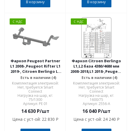
В корзину
В корзину
С НДС
С НДС
Фаркоп Peugeot Partner
Фаркоп Citroen Berlingo
L1 2008-,Peugeot Rifter L1
L1,L2 база 4380/4680 мм
2019-, Citroen Berlingo L1
2008-2018,L1 2018-,Peugeot
2008-Toyota Proace City L1
Partner L1 2018-, II L1,L2
Есть в наличии (4)
Есть в наличии (4)
2019-,Opel Combo L1
база 4380/4680 мм 2008-
Комплектация электрикой:
Комплектация электрикой:
2018-,FIAT Doblo L1 2022- PE
2018,Rifter L1 2019-,Opel
Нет, требуется Smart
Нет, требуется Smart
Connect
Connect
01
2556-A
Нагрузка на шар, кг:
Нагрузка на шар, кг:
75/1300
1600/75
Артикул: PE 01
Артикул: 2556-A
14 630
P
/шт
16 040
P
/шт
Цена с уст-ой:
22 830 P
Цена с уст-ой:
24 240 P