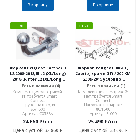
В корзину
В корзину
С НДС
С НДС
Фаркоп Peugeot Partner II
Фаркоп Peugeot 308 CC,
L2 2008-2018,III L2 (XL/Long)
Cabrio, кроме GTi / 200 KM
2018-,Rifter L2 (XL/Long)
2009-2015 условно-
2018-,Citroen Berlingo II L2
съемное крепление шара
Есть в наличии (4)
Есть в наличии (1)
2008-2018,III L2 (XL/Long)
P-060
Комплектация электрикой:
Комплектация электрикой:
2018-,Toyota C0528A
Нет, требуется Smart
Нет, требуется Smart
Connect
Connect
Нагрузка на шар, кг:
Нагрузка на шар, кг:
85/1600
80/1500
Артикул: C0528A
Артикул: P-060
24 660
P
/шт
25 490
P
/шт
Цена с уст-ой:
32 860 P
Цена с уст-ой:
33 690 P