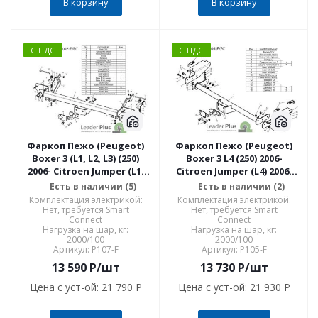
В корзину
В корзину
С НДС
С НДС
Фаркоп Пежо (Peugeot)
Фаркоп Пежо (Peugeot)
Boxer 3 (L1, L2, L3) (250)
Boxer 3 L4 (250) 2006-
2006- Citroen Jumper (L1,
Citroen Jumper (L4) 2006-
L2, L3) 2006- P107-F P107-F
P105-F
Есть в наличии (5)
Есть в наличии (2)
Комплектация электрикой:
Комплектация электрикой:
Нет, требуется Smart
Нет, требуется Smart
Connect
Connect
Нагрузка на шар, кг:
Нагрузка на шар, кг:
2000/100
2000/100
Артикул: P107-F
Артикул: P105-F
13 590
P
/шт
13 730
P
/шт
Цена с уст-ой:
21 790 P
Цена с уст-ой:
21 930 P