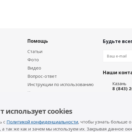
Помощь
Будьте всег
Статьи
Фото
Видео
Наши конт
Вопрос-ответ
Казань
Инструкции по использованию
8 (843) 
Каталог производителя
Набережн
8 (8552)
Интернет
т использует cookies
8 (927) 
ь с
Политикой конфиденциальности
, чтобы узнать больше о
info@a-pr
, а так же как и зачем мы используем их. Закрывая данное окн