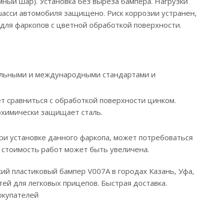
ный шар). Установка без выреза бампера. Нагрузки
 шасси автомобиля защищено. Риск коррозии устранен,
для фаркопов с цветной обработкой поверхности.
нальными и международными стандартами и
т сравниться с обработкой поверхности цинком.
охимически защищает сталь.
ри установке данного фаркопа, может потребоваться
 стоимость работ может быть увеличена.
кий пластиковый бампер V007A в городах Казань, Уфа,
ей для легковых прицепов. Быстрая доставка.
окупателей