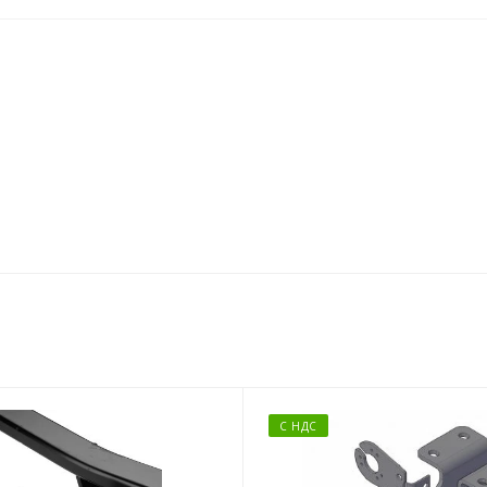
С НДС