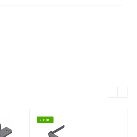
С НДС