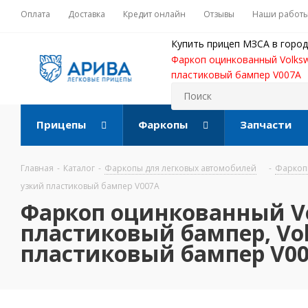
Оплата
Доставка
Кредит онлайн
Отзывы
Наши работ
Купить прицеп МЗСА в город
Фаркоп оцинкованный Volkswa
пластиковый бампер V007A
Прицепы
Фаркопы
Запчасти
Главная
-
Каталог
-
Фаркопы для легковых автомобилей
-
Фаркопы
узкий пластиковый бампер V007A
Фаркоп оцинкованный Vol
пластиковый бампер, Vol
пластиковый бампер V0