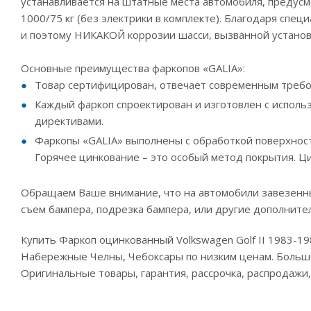
устанавливается на штатные места автомобиля, предусм
1000/75 кг (без электрики в комплекте). Благодаря сп
и поэтому НИКАКОЙ коррозии шасси, вызванной установ
Основные преимущества фаркопов «GALIA»:
Товар сертифицирован, отвечает современным требо
Каждый фаркоп спроектирован и изготовлен с испол
директивами.
Фаркопы «GALIA» выполнены с обработкой поверхности
Горячее цинкование – это особый метод покрытия. Ц
Обращаем Ваше внимание, что на автомобили завезенны
съем бампера, подрезка бампера, или другие дополните
Купить Фаркоп оцинкованный Volkswagen Golf II 1983-19
Набережные Челны, Чебоксары по низким ценам. Большой
Оригинальные товары, гарантия, рассрочка, распродажи