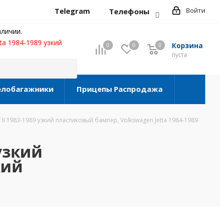
Telegram
Войти
Телефоны
личии.
ta 1984-1989 узкий
Корзина
0
0
0
0
пуста
елобагажники
Прицепы Распродажа
I 1983-1989 узкий пластиковый бампер, Volkswagen Jetta 1984-1989
узкий
кий