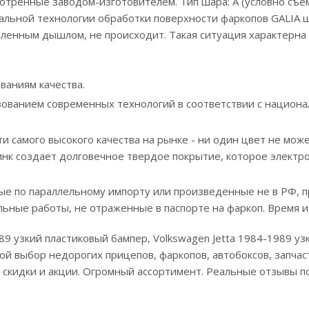
отренные заводом-изготовителем. Тип шара: А (условно съем
ециальной технологии обработки поверхности фаркопов GALIA
ленным дышлом, не происходит. Такая ситуация характерна 
ваниям качества.
ьзованием современных технологий в соответствии с нацио
 самого высокого качества на рынке - ни один цвет не може
инк создает долговечное твердое покрытие, которое электр
е по параллельному импорту или произведенные не в РФ, п
льные работы, не отраженные в паспорте на фаркоп. Время и
89 узкий пластиковый бампер, Volkswagen Jetta 1984-1989 уз
 выбор недорогих прицепов, фаркопов, автобоксов, запчаст
, скидки и акции. Огромный ассортимент. Реальные отзывы п