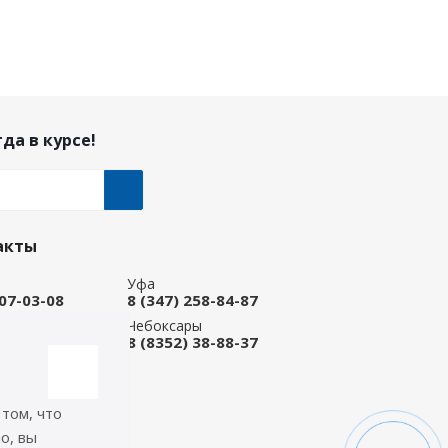
да в курсе!
акты
Уфа
207-03-08
8 (347) 258-84-87
ые Челны
Чебоксары
 92-33-79
8 (8352) 38-88-37
-магазин
668-88-37
 том, что
icep.ru
о, вы