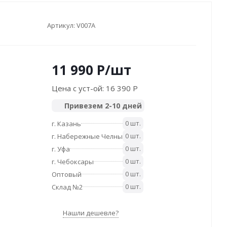
Артикул:
V007A
11 990
P
/шт
Цена с уст-ой:
16 390 P
Привезем 2-10 дней
0 шт.
г. Казань
0 шт.
г. Набережные Челны
0 шт.
г. Уфа
0 шт.
г. Чебоксары
0 шт.
Оптовый
0 шт.
Склад №2
Нашли дешевле?