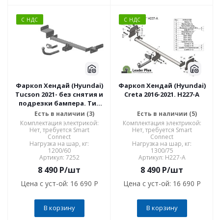
С НДС
С НДС
Фаркоп Хендай (Hyundai)
Фаркоп Хендай (Hyundai)
Tucson 2021- без снятия и
Creta 2016-2021. H227-A
подрезки бампера. Тип
шара: A. Нагрузки: 1200/60
Есть в наличии (3)
Есть в наличии (5)
кг, масса фаркопа 17,8 кг
Комплектация электрикой:
Комплектация электрикой:
7252
Нет, требуется Smart
Нет, требуется Smart
Connect
Connect
Нагрузка на шар, кг:
Нагрузка на шар, кг:
1200/60
1300/75
Артикул: 7252
Артикул: H227-A
8 490
P
/шт
8 490
P
/шт
Цена с уст-ой:
16 690 P
Цена с уст-ой:
16 690 P
В корзину
В корзину