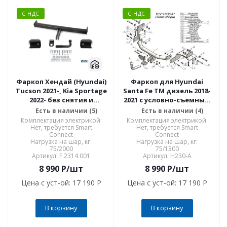
С НДС
С НДС
Фаркоп Хендай (Hyundai)
Фаркоп для Hyundai
Tucson 2021-, Kia Sportage
Santa Fe TM дизель 2018-
2022- без снятия и
2021 с условно-съемным
подрезки бампера. Тип
креплением шара (на 2
Есть в наличии (5)
Есть в наличии (4)
шара: A. Нагрузки: 2000/75
болтах) H230-A
Комплектация электрикой:
Комплектация электрикой:
кг, масса 16 кг (без
Нет, требуется Smart
Нет, требуется Smart
Connect
Connect
электрики) F.2314.001
Нагрузка на шар, кг:
Нагрузка на шар, кг:
75/2000
75/1300
Артикул: F.2314.001
Артикул: H230-A
8 990
P
/шт
8 990
P
/шт
Цена с уст-ой:
17 190 P
Цена с уст-ой:
17 190 P
В корзину
В корзину