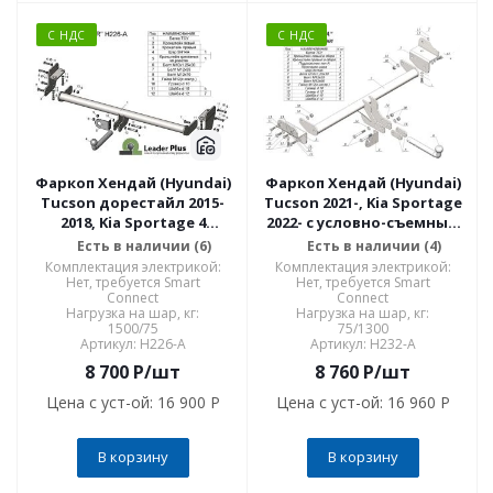
С НДС
С НДС
Фаркоп Хендай (Hyundai)
Фаркоп Хендай (Hyundai)
Tucson дорестайл 2015-
Tucson 2021-, Kia Sportage
2018, Kia Sportage 4
2022- с условно-съемным
дорестайл 2016-2018 H226-
креплением шара (на 2
Есть в наличии (6)
Есть в наличии (4)
A
болтах) H232-A
Комплектация электрикой:
Комплектация электрикой:
Нет, требуется Smart
Нет, требуется Smart
Connect
Connect
Нагрузка на шар, кг:
Нагрузка на шар, кг:
1500/75
75/1300
Артикул: H226-A
Артикул: H232-A
8 700
P
/шт
8 760
P
/шт
Цена с уст-ой:
16 900 P
Цена с уст-ой:
16 960 P
В корзину
В корзину