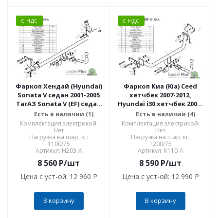
С НДС
С НДС
Фаркоп Хендай (Hyundai)
Фаркоп Киа (Kia) Ceed
Sonata V седан 2001-2005
хетчбек 2007-2012,
ТагАЗ Sonata V (EF) седан
Hyundai i30 хетчбек 2007-
2004- H203-A
2012 K110-A
Есть в наличии (1)
Есть в наличии (4)
Комплектация электрикой:
Комплектация электрикой:
Нет
Нет
Нагрузка на шар, кг:
Нагрузка на шар, кг:
1100/75
1200/75
Артикул: H203-A
Артикул: K110-A
8 560
P
/шт
8 590
P
/шт
Цена с уст-ой:
12 960 P
Цена с уст-ой:
12 990 P
В корзину
В корзину