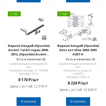
С НДС
С НДС
Фаркоп Хендай (Hyundai)
Фаркоп Хендай (Hyundai)
Accent ТагАЗ седан 2000-
Getz хетчбек 2003-2005
2012, (Hyundai) Accent
H207-A
седан, хетчбек 3/5
Есть в наличии (6)
Есть в наличии (4)
дверей 2000-2006 7210
Комплектация электрикой:
Комплектация электрикой:
Нет
Нет
Нагрузка на шар, кг: 750/40
Нагрузка на шар, кг:
Артикул: 7210
1100/75
Артикул: H207-A
8 170
P
/шт
8 220
P
/шт
Цена с уст-ой:
12 570 P
Цена с уст-ой:
12 620 P
В корзину
В корзину