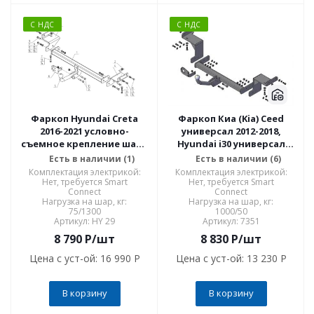
С НДС
С НДС
Фаркоп Hyundai Creta
Фаркоп Киа (Kia) Ceed
2016-2021 условно-
универсал 2012-2018,
съемное крепление шара
Hyundai i30 универсал
HY 29
2012-2017 7351
Есть в наличии (1)
Есть в наличии (6)
Комплектация электрикой:
Комплектация электрикой:
Нет, требуется Smart
Нет, требуется Smart
Connect
Connect
Нагрузка на шар, кг:
Нагрузка на шар, кг:
75/1300
1000/50
Артикул: HY 29
Артикул: 7351
8 790
P
/шт
8 830
P
/шт
Цена с уст-ой:
16 990 P
Цена с уст-ой:
13 230 P
В корзину
В корзину