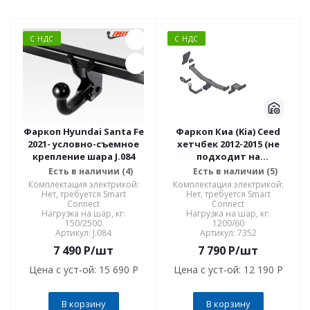
С НДС
С НДС
Фаркоп Hyundai Santa Fe
Фаркоп Киа (Kia) Ceed
2021- условно-съемное
хетчбек 2012-2015 (не
крепление шара J.084
подходит на
рейстайлинговую
Есть в наличии (4)
Есть в наличии (5)
версию 2015-), Hyundai i30
Комплектация электрикой:
Комплектация электрикой:
хетчбек 2012-2015 (не
Нет, требуется Smart
Нет, требуется Smart
Connect
Connect
подходит на рейс.
Нагрузка на шар, кг:
Нагрузка на шар, кг:
версию 7352
150/2500
1200/60
Артикул: J.084
Артикул: 7352
7 490
P
/шт
7 790
P
/шт
Цена с уст-ой:
15 690 P
Цена с уст-ой:
12 190 P
В корзину
В корзину