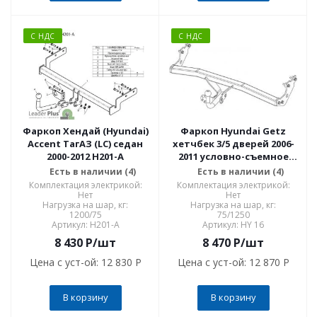
С НДС
С НДС
Фаркоп Хендай (Hyundai)
Фаркоп Hyundai Getz
Accent ТагАЗ (LC) седан
хетчбек 3/5 дверей 2006-
2000-2012 H201-A
2011 условно-съемное
крепление шара HY 16
Есть в наличии (4)
Есть в наличии (4)
Комплектация электрикой:
Комплектация электрикой:
Нет
Нет
Нагрузка на шар, кг:
Нагрузка на шар, кг:
1200/75
75/1250
Артикул: H201-A
Артикул: HY 16
8 430
P
/шт
8 470
P
/шт
Цена с уст-ой:
12 830 P
Цена с уст-ой:
12 870 P
В корзину
В корзину