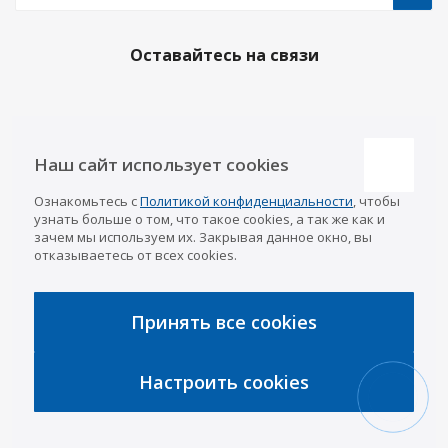
Оставайтесь на связи
Наши контакты
Наш сайт использует cookies
Казань
Ознакомьтесь с
Политикой конфиденциальности
, чтобы
info@a-pricep.ru
8 (843) 207-03-08
узнать больше о том, что такое cookies, а так же как и
Уфа
зачем мы используем их. Закрывая данное окно, вы
8 (347) 258-84-87
отказываетесь от всех cookies.
Набережные Челны
8 (8552) 92-33-79
Чебоксары
8 (8352) 38-88-37
Принять все cookies
Интернет-магазин
8 (927) 668-88-37
Настроить cookies
2026 © «АРИВА»