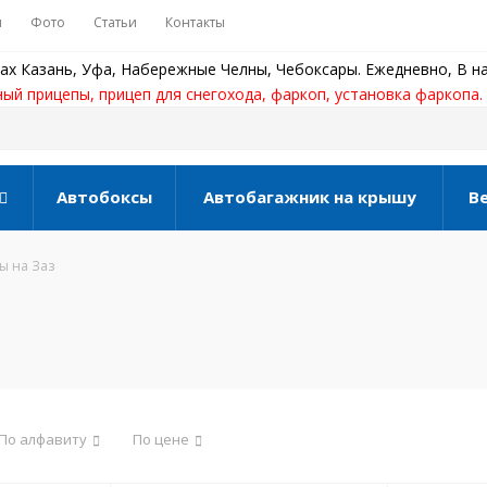
ы
Фото
Статьи
Контакты
ах Казань, Уфа, Набережные Челны, Чебоксары. Ежедневно, В на
ный прицепы, прицеп для снегохода, фаркоп, установка фаркопа.
Автобоксы
Автобагажник на крышу
В
ы на Заз
По алфавиту
По цене