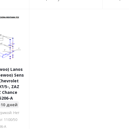
woo) Lanos
aewoo) Sens
Chevrolet
7/5-, ZAZ
Z Chance
едан 2009- 5206-A
-10 дней
трикой: Нет
г: 1100/50
06-A