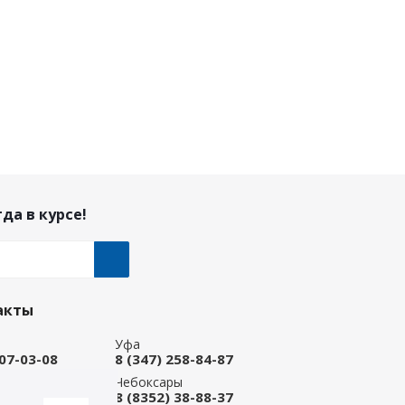
да в курсе!
акты
Уфа
207-03-08
8 (347) 258-84-87
ые Челны
Чебоксары
 92-33-79
8 (8352) 38-88-37