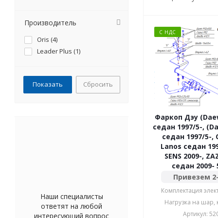
Прoизводитель
С НДС
Oris (
4
)
Leader Plus (
1
)
Сбросить
Фаркоп Дэу (Dae
седан 1997/5-, (D
седан 1997/5-, 
Lanos седан 199
SENS 2009-, ZA
с
Привезем 2
Комплектация элек
Наши специалисты
Нагрузка на шар, к
ответят на любой
Артикул: 52
интересующий вопрос