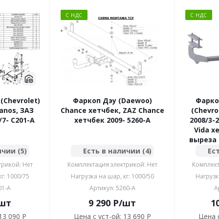
С НДС
С НДС
Chevrolet)
Фаркоп Дэу (Daewoo)
Фарко
anos, ЗАЗ
Chance хетчбек, ZAZ Chance
(Chevro
/7- C201-A
хетчбек 2009- 5260-A
2008/3-
Vida х
выреза 
ичии (5)
Есть в наличии (4)
Ест
трикой: Нет
Комплектация электрикой: Нет
Комплект
г: 1000/75
Нагрузка на шар, кг: 1000/50
Нагрузк
01-A
Артикул: 5260-A
А
шт
9 290
P
/шт
1
13 090 P
Цена с уст-ой:
13 690 P
Цена с