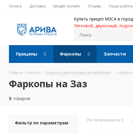
Оплата
Доставка
Кредит онлайн
Отзывы
Наши работ
Купить прицеп МЗСА в город
Легковой, двухосный, лодоч
Прицепы
Фаркопы
Запчасти
Главная
-
Каталог
-
Фаркопы для легковых автомобилей
-
Фаркоп
Фаркопы на Заз
5
товаров
По популярности
Фильтр по параметрам