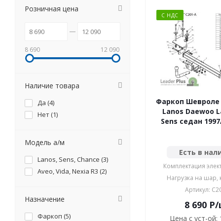
Розничная цена
С НДС
8 690
12 090
Наличие товара
Фаркоп Шевроле (
Да (
4
)
Lanos Daewoo L
Нет (
1
)
Sens седан 1997
Модель а/м
Есть в нал
Lanos, Sens, Chance (
3
)
Комплектация элек
Aveo, Vida, Nexia R3 (
2
)
Нагрузка на шар, к
Артикул: C2
Назначение
8 690
P
/
Фаркоп (
5
)
Цена с уст-ой: