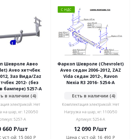
С НДС
п Шевроле Авео
Фаркоп Шевроле (Chevrolet)
let) Aveo хетчбек
Aveo седан 2006-2012, ZAZ
2012, Заз Вида/Zaz
Vida седан 2012-, Ravon
етчбек 2012- (без
Nexia R3 2016- 5254-A
в бампере) 5257-A
ь в наличии (4)
Есть в наличии (4)
ация электрикой: Нет
Комплектация электрикой: Нет
а на шар, кг: 1200/50
Нагрузка на шар, кг: 1100/50
ртикул: 5257-A
Артикул: 5254-A
0 660
P
/шт
12 090
P
/шт
 уст-ой:
15 060 P
Цена с уст-ой:
16 490 P