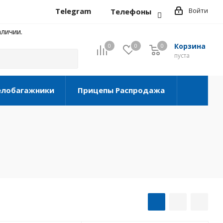
Telegram
Войти
Телефоны
личии.
Корзина
0
0
0
0
пуста
елобагажники
Прицепы Распродажа