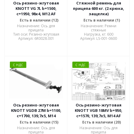
Ось резино-жгутовая
Стяжной ремень для
KNOTT VG 7L b=1500,
прицепа 600 кг. (2 крюка,
c=1950, 98x4, M12 AF
защелка)
Есть в наличии (12)
Есть в наличии (1)
Назначение: Ось для
Назначение: Ремни
прицепа
стяжные
Тип оси: Резино-жгутовая
Нагрузка, кг: 600
Артикул: 6R0028.001
Артикул: LS-001-0600
С НДС
С НДС
Ось резино-жгутовая
Ось резино-жгутовая
KNOTT VGDB 27M b=1100,
KNOTT VGB 18MV b=950,
c=1700, 139,7x5, M14
c=1570, 139,7x5, M14 AF
Есть в наличии (15)
Есть в наличии (20)
Назначение: Ось для
Назначение: Ось для
прицепа
прицепа