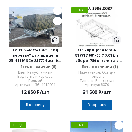
С НДС
Тент КАМУФЛЯЖ "под
Ось прицепа МЗСА
веревку" для прицепа
817717.001-05 (17.012) в
251411 МЗСА 817704 исп.012
сборе, 750 кг (снята с
(014) Н=1100 (1300) мм,
производства!!! с 300525.
Есть в наличии (5)
Есть в наличии (1)
верёвка
выбирать отдельн з/ч)
Цвет: Камуфляжный
Назначение: Ось для
Вид тента и каркаса:
прицепа
Прямой
Тип оси: Рессорная
Артикул: 113614012021
Артикул: 8070
12 950
P
/шт
31 500
P
/шт
В корзину
В корзину
С НДС
С НДС