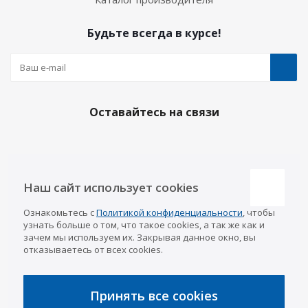
Будьте всегда в курсе!
Оставайтесь на связи
Наши контакты
Наш сайт использует cookies
Казань
Ознакомьтесь с
Политикой конфиденциальности
, чтобы
info@a-pricep.ru
8 (843) 207-03-08
узнать больше о том, что такое cookies, а так же как и
Уфа
зачем мы используем их. Закрывая данное окно, вы
8 (347) 258-84-87
отказываетесь от всех cookies.
Набережные Челны
8 (8552) 92-33-79
Чебоксары
8 (8352) 38-88-37
Принять все cookies
Интернет-магазин