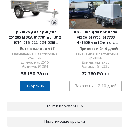
Крышка для прицепа
Крышка для прицепа
251205 МЗСА 817701 исп.012
МЗСА 817705, 817733
(014, 016, 022, 024, 026),
Н=1500 мм (Снято с
817730 исп.012 (022) Н=500
производства)
Есть в наличии (1)
Привезем 2-10 дней
(680) мм
Назначение: Пластиковые
Назначение: Пластиковые
крышки
крышки
Длина, мм: 2515
Длина, мм: 2735
Артикул: 91094
Артикул: 910238
38 150
P
/шт
72 260
P
/шт
Заказать ~ 2-10 дней
В корзину
Тент и каркас МЗСА
Пластиковые крышки