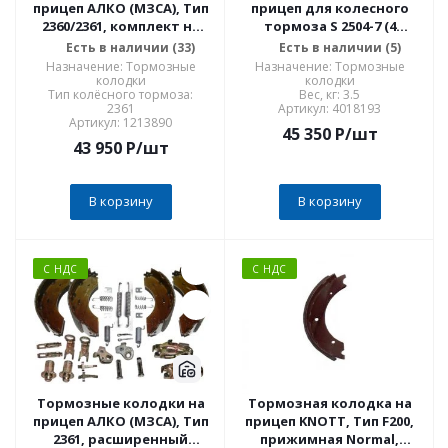
прицеп АЛКО (МЗСА), Тип
прицеп для колесного
2360/2361, комплект на
тормоза S 2504-7 (4
одну ось AL-KO
колодки +пружины)
Есть в наличии (33)
Есть в наличии (5)
ОРИГИНАЛ
АЛКО
Назначение: Тормозные
Назначение: Тормозные
колодки
колодки
Тип колёсного тормоза:
Вес, кг: 3.5
2361
Артикул: 4018193
Артикул: 1213890
45 350
P
/шт
43 950
P
/шт
В корзину
В корзину
С НДС
С НДС
Тормозные колодки на
Тормозная колодка на
прицеп АЛКО (МЗСА), Тип
прицеп KNOTT, Тип F200,
2361, расширенный
прижимная Normal,