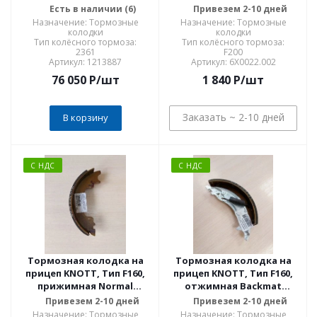
набор AL-KO ОРИГИНАЛ
арт.33802.08
Есть в наличии (6)
Привезем 2-10 дней
Назначение: Тормозные
Назначение: Тормозные
колодки
колодки
Тип колёсного тормоза:
Тип колёсного тормоза:
2361
F200
Артикул: 1213887
Артикул: 6X0022.002
76 050
P
/шт
1 840
P
/шт
Заказать ~ 2-10 дней
В корзину
С НДС
С НДС
Тормозная колодка на
Тормозная колодка на
прицеп KNOTT, Тип F160,
прицеп KNOTT, Тип F160,
прижимная Normal
отжимная Backmat
(35965.05E) KNOTT
(34335.04E) KNOTT
Привезем 2-10 дней
Привезем 2-10 дней
ОРИГИНАЛ
ОРИГИНАЛ
Назначение: Тормозные
Назначение: Тормозные