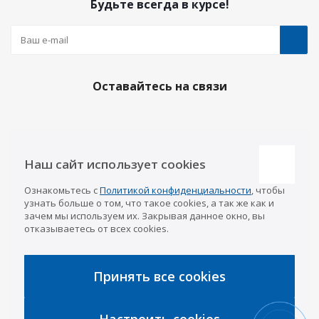
Будьте всегда в курсе!
Оставайтесь на связи
Наши контакты
Наш сайт использует cookies
Казань
Ознакомьтесь с
Политикой конфиденциальности
, чтобы
info@a-pricep.ru
8 (843) 207-03-08
узнать больше о том, что такое cookies, а так же как и
Уфа
зачем мы используем их. Закрывая данное окно, вы
8 (347) 258-84-87
отказываетесь от всех cookies.
Набережные Челны
8 (8552) 92-33-79
Чебоксары
8 (8352) 38-88-37
Принять все cookies
Интернет-магазин
8 (927) 668-88-37