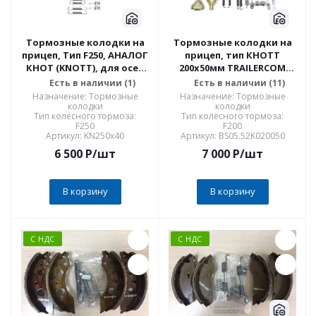
Тормозные колодки на
Тормозные колодки на
прицеп, Тип F250, АНАЛОГ
прицеп, тип КНОТТ
КНОТ (KNOTT), для осей
200x50мм TRAILERCOM
г/п 1800 кг, комплект на
1063 SUPER SET,
Есть в наличии (1)
Есть в наличии (11)
одну ось
расширенный комплект
Назначение: Тормозные
Назначение: Тормозные
на одну ось
колодки
колодки
Тип колёсного тормоза:
Тип колёсного тормоза:
F250
F200
Артикул: KN250х40
Артикул: BS05.52K020050
6 500
P
/шт
7 000
P
/шт
В корзину
В корзину
С НДС
С НДС