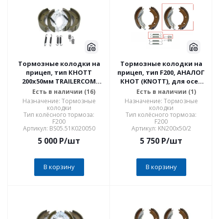
Тормозные колодки на
Тормозные колодки на
прицеп, тип КНОТТ
прицеп, тип F200, АНАЛОГ
200x50мм TRAILERCOM
КНОТ (KNOTT), для осей
01061 Standart SET,
г/п 1300 кг и 1500 кг,
Есть в наличии (16)
Есть в наличии (1)
комплект на одну ось
комплект на один
Назначение: Тормозные
Назначение: Тормозные
барабан
колодки
колодки
Тип колёсного тормоза:
Тип колёсного тормоза:
F200
F200
Артикул: BS05.51K020050
Артикул: KN200х50/2
5 000
P
/шт
5 750
P
/шт
В корзину
В корзину