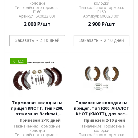
колодки
колодки
Тип колёсного тормоза:
Тип колёсного тормоза:
F160
F160
Артикул: 6X0022.001
Артикул: 6X0023.001
2 000
P
/шт
2 900
P
/шт
Заказать ~ 2-10 дней
Заказать ~ 2-10 дней
С НДС
Тормозная колодка на
Тормозные колодки на
прицеп KNOTT, Тип F200,
прицеп, тип F200, АНАЛОГ
отжимная Backmat,
КНОТ (KNOTT), для осей
арт.34905.08 KNOTT
г/п 1300 кг и 1500 кг,
Привезем 2-10 дней
Привезем 2-10 дней
ОРИГИНАЛ
комплект на одну ось
Назначение: Тормозные
Назначение: Тормозные
колодки
колодки
Тип колёсного тормоза:
Тип колёсного тормоза: