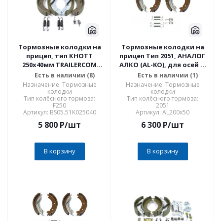
Тормозные колодки на
Тормозные колодки на
прицеп, тип КНОТТ
прицеп Тип 2051, АНАЛОГ
250x40мм TRAILERCOM
АЛКО (AL-KO), для осей г/
01062 Standart SET,
п 1300 кг и 1500 кг, тип
Есть в наличии (8)
Есть в наличии (1)
комплект на одну ось
2051, комплект на одну
Назначение: Тормозные
Назначение: Тормозные
ось
колодки
колодки
Тип колёсного тормоза:
Тип колёсного тормоза:
F250
2051
Артикул: BS05.51K025040
Артикул: AL200х50
5 800
P
/шт
6 300
P
/шт
В корзину
В корзину