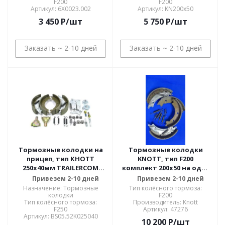
F200
F200
Артикул: 6X0023.002
Артикул: KN200х50
3 450
P
/шт
5 750
P
/шт
Заказать ~ 2-10 дней
Заказать ~ 2-10 дней
Тормозные колодки на
Тормозные колодки
прицеп, тип КНОТТ
KNOTT, тип F200
250x40мм TRAILERCOM
комплект 200х50 на одну
01065 SUPER SET,
ось (Knott)
Привезем 2-10 дней
Привезем 2-10 дней
расширенный комплект
Назначение: Тормозные
Тип колёсного тормоза:
на одну ось
колодки
F200
Тип колёсного тормоза:
Прoизводитель: Knott
F250
Артикул: 47276
Артикул: BS05.52K025040
10 200
P
/шт