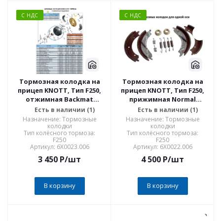
С НДС
С НДС
Тормозная колодка на
Тормозная колодка на
прицеп KNOTT, Тип F250,
прицеп KNOTT, Тип F250,
отжимная Backmat
прижимная Normal
(арт.25772.03) KNOTT
(арт.25689.03Е) KNOTT
Есть в наличии (1)
Есть в наличии (1)
ОРИГИНАЛ
ОРИГИНАЛ
Назначение: Тормозные
Назначение: Тормозные
колодки
колодки
Тип колёсного тормоза:
Тип колёсного тормоза:
F250
F250
Артикул: 6X0023.006
Артикул: 6X0022.006
3 450
P
/шт
4 500
P
/шт
В корзину
В корзину