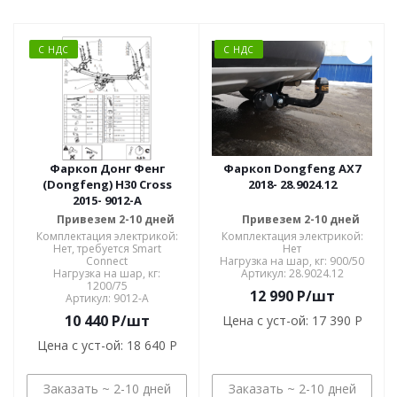
С НДС
С НДС
Фаркоп Донг Фенг
Фаркоп Dongfeng AX7
(Dongfeng) H30 Cross
2018- 28.9024.12
2015- 9012-A
Привезем 2-10 дней
Привезем 2-10 дней
Комплектация электрикой:
Комплектация электрикой:
Нет, требуется Smart
Нет
Connect
Нагрузка на шар, кг: 900/50
Нагрузка на шар, кг:
Артикул: 28.9024.12
1200/75
12 990
P
/шт
Артикул: 9012-A
10 440
P
/шт
Цена с уст-ой:
17 390 P
Цена с уст-ой:
18 640 P
Заказать ~ 2-10 дней
Заказать ~ 2-10 дней