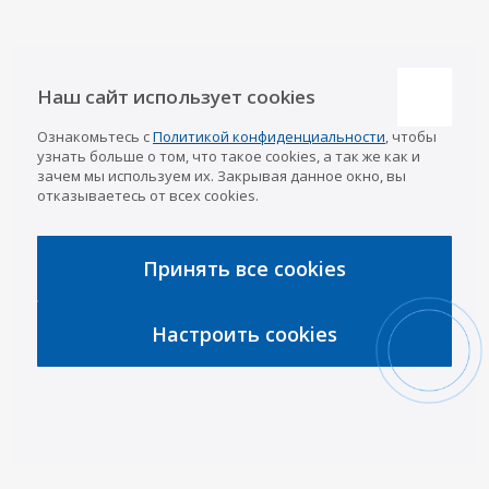
Наши контакты
Наш сайт использует cookies
Казань
Ознакомьтесь с
Политикой конфиденциальности
, чтобы
info@a-pricep.ru
8 (843) 207-03-08
узнать больше о том, что такое cookies, а так же как и
Уфа
зачем мы используем их. Закрывая данное окно, вы
8 (347) 258-84-87
отказываетесь от всех cookies.
Набережные Челны
8 (8552) 92-33-79
Чебоксары
8 (8352) 38-88-37
Принять все cookies
Интернет-магазин
8 (927) 668-88-37
Настроить cookies
2026 © «АРИВА»