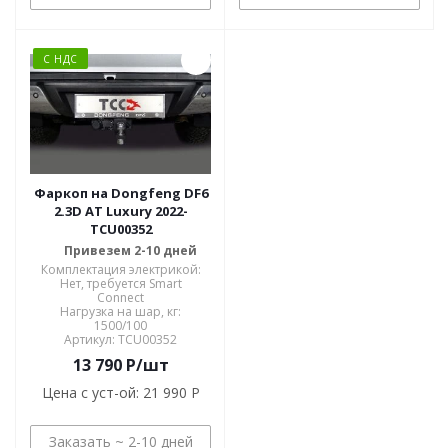
С НДС
Фаркоп на Dongfeng DF6
2.3D AT Luxury 2022-
TCU00352
Привезем 2-10 дней
Комплектация электрикой:
Нет, требуется Smart
Connect
Нагрузка на шар, кг:
1500/100
Артикул: TCU00352
13 790
P
/шт
Цена с уст-ой:
21 990 P
Заказать ~ 2-10 дней