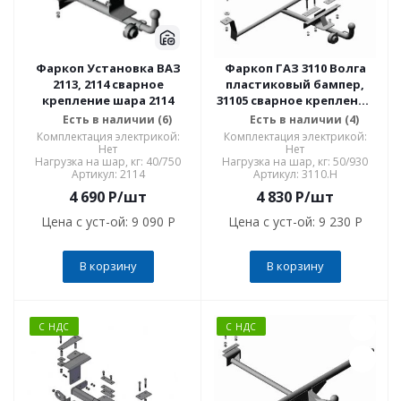
Фаркоп Установка ВАЗ
Фаркоп ГАЗ 3110 Волга
2113, 2114 сварное
пластиковый бампер,
крепление шара 2114
31105 сварное крепление
шара 3110.H
Есть в наличии (6)
Есть в наличии (4)
Комплектация электрикой:
Комплектация электрикой:
Нет
Нет
Нагрузка на шар, кг: 40/750
Нагрузка на шар, кг: 50/930
Артикул: 2114
Артикул: 3110.H
4 690
P
/шт
4 830
P
/шт
Цена с уст-ой:
9 090 P
Цена с уст-ой:
9 230 P
В корзину
В корзину
С НДС
С НДС