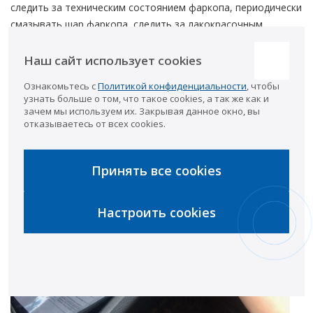
следить за техническим состоянием фаркопа, периодически
смазывать шар фаркопа, следить за лакокрасочным
покрытием, и моментом затяжек болтовых соединений.
Инструкцию по техничскому обслуживанию фаркопа
Наш сайт использует cookies
смотрите в паспорте на фаркоп.
Ознакомьтесь с
Политикой конфиденциальности
, чтобы
узнать больше о том, что такое cookies, а так же как и
зачем мы используем их. Закрывая данное окно, вы
9. Нужно ли возить с собой
отказываетесь от всех cookies.
документы на фаркоп?
Принять все cookies
Настроить cookies