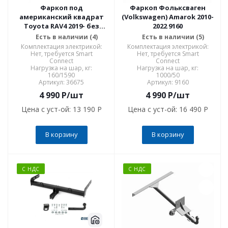
Фаркоп под
Фаркоп Фольксваген
американский квадрат
(Volkswagen) Amarok 2010-
Toyota RAV4 2019- без
2022 9160
шара и вставки 32x32 мм
Есть в наличии (4)
Есть в наличии (5)
36675
Комплектация электрикой:
Комплектация электрикой:
Нет, требуется Smart
Нет, требуется Smart
Connect
Connect
Нагрузка на шар, кг:
Нагрузка на шар, кг:
160/1590
1000/50
Артикул: 36675
Артикул: 9160
4 990
P
/шт
4 990
P
/шт
Цена с уст-ой:
13 190 P
Цена с уст-ой:
16 490 P
В корзину
В корзину
С НДС
С НДС