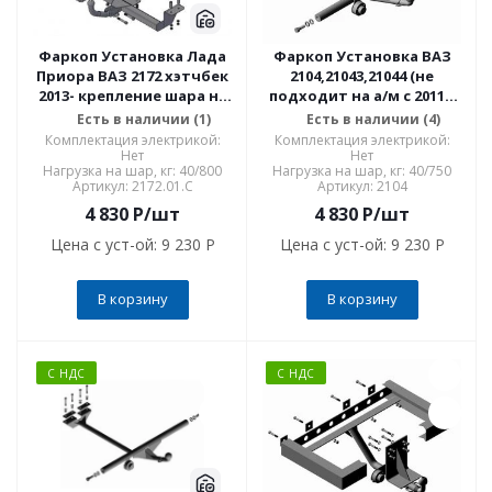
Фаркоп Установка Лада
Фаркоп Установка ВАЗ
Приора ВАЗ 2172 хэтчбек
2104,21043,21044 (не
2013- крепление шара на
подходит на а/м с 2011-)
двух болтах 2172.01.C
сварное крепление шара
Есть в наличии (1)
Есть в наличии (4)
2104
Комплектация электрикой:
Комплектация электрикой:
Нет
Нет
Нагрузка на шар, кг: 40/800
Нагрузка на шар, кг: 40/750
Артикул: 2172.01.C
Артикул: 2104
4 830
P
/шт
4 830
P
/шт
Цена с уст-ой:
9 230 P
Цена с уст-ой:
9 230 P
В корзину
В корзину
С НДС
С НДС