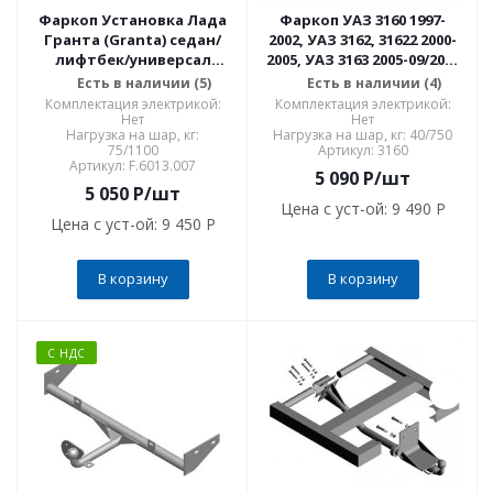
Фаркоп Установка Лада
Фаркоп УАЗ 3160 1997-
Гранта (Granta) седан/
2002, УАЗ 3162, 31622 2000-
лифтбек/универсал
2005, УАЗ 3163 2005-09/2014
2011-, Lada Kalina
сварное крепление шара
Есть в наличии (5)
Есть в наличии (4)
универсал (вкл. Cross)
3160
Комплектация электрикой:
Комплектация электрикой:
2013-2018, Datsun on-DO
Нет
Нет
Нагрузка на шар, кг:
Нагрузка на шар, кг: 40/750
2014-2020 F.6013.007
75/1100
Артикул: 3160
Артикул: F.6013.007
5 090
P
/шт
5 050
P
/шт
Цена с уст-ой:
9 490 P
Цена с уст-ой:
9 450 P
В корзину
В корзину
С НДС