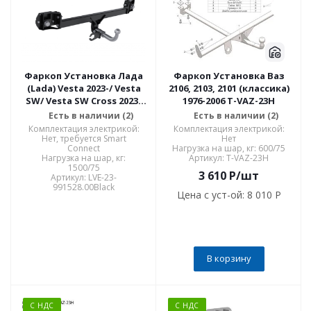
Фаркоп Установка Лада
Фаркоп Установка Ваз
(Lada) Vesta 2023-/ Vesta
2106, 2103, 2101 (классика)
SW/ Vesta SW Cross 2023-
1976-2006 T-VAZ-23H
LVE-23-991528.00Black
Есть в наличии (2)
Есть в наличии (2)
Комплектация электрикой:
Комплектация электрикой:
Нет, требуется Smart
Нет
Connect
Нагрузка на шар, кг: 600/75
Нагрузка на шар, кг:
Артикул: T-VAZ-23H
1500/75
3 610
P
/шт
Артикул: LVE-23-
991528.00Black
Цена с уст-ой:
8 010 P
В корзину
С НДС
С НДС