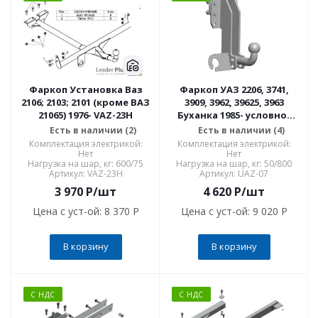
Фаркоп Установка Ваз
Фаркоп УАЗ 2206, 3741,
2106; 2103; 2101 (кроме ВАЗ
3909, 3962, 39625, 3963
21065) 1976- VAZ-23H
Буханка 1985- условно-
съемное крепление шара
Есть в наличии (2)
Есть в наличии (4)
UAZ-07
Комплектация электрикой:
Комплектация электрикой:
Нет
Нет
Нагрузка на шар, кг: 600/75
Нагрузка на шар, кг: 50/800
Артикул: VAZ-23H
Артикул: UAZ-07
3 970
P
/шт
4 620
P
/шт
Цена с уст-ой:
8 370 P
Цена с уст-ой:
9 020 P
В корзину
В корзину
С НДС
С НДС