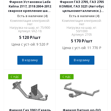
Фаркоп Установка Lada
Фаркоп ГАЗ 2705, ГАЗ 2705
Kalina 2117, 2118 2004-2012
КОМБИ, ГАЗ 3221 (Автобус
сварное крепление шара
цельнометаллическ.)
VAZ-18
сварное крепление шара
Есть в наличии (4)
Есть в наличии (4)
2705
Комплектация электрикой:
Комплектация электрикой:
Нет
Нет
Нагрузка на шар, кг: 75/900
Нагрузка на шар, кг:
Артикул: VAZ-18
50/1000
Артикул: 2705
5 120
P
/шт
5 170
P
/шт
Цена с уст-ой:
9 520 P
Цена с уст-ой:
11 770 P
В корзину
В корзину
С НДС
С НДС
Фаркоп Газ 3302 (Газель
Фаркоп Datsun on-DO