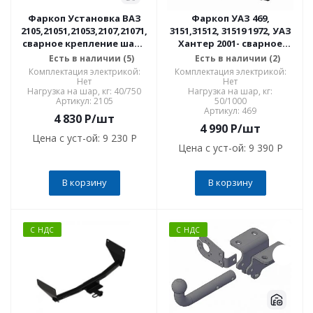
Фаркоп Установка ВАЗ
Фаркоп УАЗ 469,
2105,21051,21053,2107,21071,21073
3151,31512, 31519 1972, УАЗ
сварное крепление шара
Хантер 2001- сварное
2105
крепление шара 469
Есть в наличии (5)
Есть в наличии (2)
Комплектация электрикой:
Комплектация электрикой:
Нет
Нет
Нагрузка на шар, кг: 40/750
Нагрузка на шар, кг:
Артикул: 2105
50/1000
Артикул: 469
4 830
P
/шт
4 990
P
/шт
Цена с уст-ой:
9 230 P
Цена с уст-ой:
9 390 P
В корзину
В корзину
С НДС
С НДС