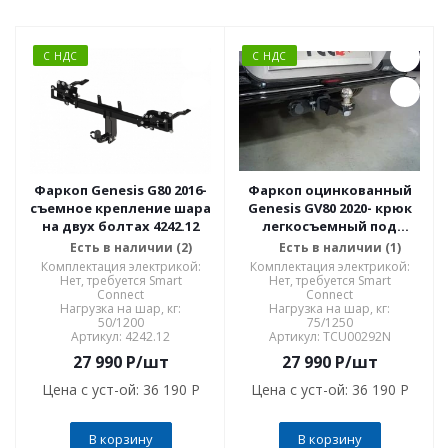
С НДС
С НДС
Фаркоп Genesis G80 2016-
Фаркоп оцинкованный
съемное крепление шара
Genesis GV80 2020- крюк
на двух болтах 4242.12
легкосъемный под
квадрат 50х50 (нерж.
Есть в наличии (2)
Есть в наличии (1)
шар). Только для машин
Комплектация электрикой:
Комплектация электрикой:
с дизельным
Нет, требуется Smart
Нет, требуется Smart
Connect
Connect
двигателем и без
Нагрузка на шар, кг:
Нагрузка на шар, кг:
мочевины TCU00292N
50/1200
75/1250
Артикул: 4242.12
Артикул: TCU00292N
27 990
P
/шт
27 990
P
/шт
Цена с уст-ой:
36 190 P
Цена с уст-ой:
36 190 P
В корзину
В корзину