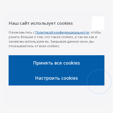
Наши контакты
Наш сайт использует cookies
Казань
Ознакомьтесь с
Политикой конфиденциальности
, чтобы
info@a-pricep.ru
8 (843) 207-03-08
узнать больше о том, что такое cookies, а так же как и
Уфа
зачем мы используем их. Закрывая данное окно, вы
8 (347) 258-84-87
отказываетесь от всех cookies.
Набережные Челны
8 (8552) 92-33-79
Чебоксары
8 (8352) 38-88-37
Принять все cookies
Интернет-магазин
8 (927) 668-88-37
Настроить cookies
2026 © «АРИВА»