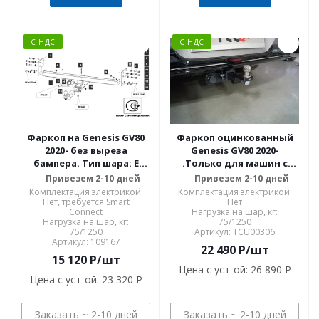
С НДС
С НДС
Фаркоп на Genesis GV80
Фаркоп оцинкованный
2020- без выреза
Genesis GV80 2020-
бампера. Тип шара: E
.Только для машин с
(легкосъемный шар под
бензиновым двигателем
Привезем 2-10 дней
Привезем 2-10 дней
квадрат). Нагрузки
TCU00306
Комплектация электрикой:
Комплектация электрикой:
1250/75 кг, масса 21,2 кг
Нет, требуется Smart
Нет
Connect
Нагрузка на шар, кг:
(без электрики) 109167
Нагрузка на шар, кг:
75/1250
75/1250
Артикул: TCU00306
Артикул: 109167
22 490
P
/шт
15 120
P
/шт
Цена с уст-ой:
26 890 P
Цена с уст-ой:
23 320 P
Заказать ~ 2-10 дней
Заказать ~ 2-10 дней