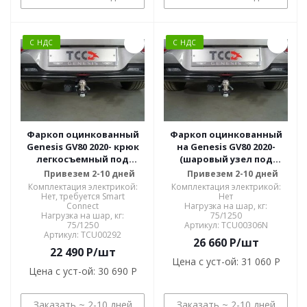
С НДС
С НДС
Фаркоп оцинкованный
Фаркоп оцинкованный
Genesis GV80 2020- крюк
на Genesis GV80 2020-
легкосъемный под
(шаровый узел под
квадрат 50х50. Только
американский квадрат с
Привезем 2-10 дней
Привезем 2-10 дней
для машин с дизельным
нержавеющим шаром).
Комплектация электрикой:
Комплектация электрикой:
двигателем и без
Только для машин с
Нет, требуется Smart
Нет
Connect
Нагрузка на шар, кг:
мочевины TCU00292
бензиновым двигателем
Нагрузка на шар, кг:
75/1250
TCU00306N
75/1250
Артикул: TCU00306N
Артикул: TCU00292
26 660
P
/шт
22 490
P
/шт
Цена с уст-ой:
31 060 P
Цена с уст-ой:
30 690 P
Заказать ~ 2-10 дней
Заказать ~ 2-10 дней