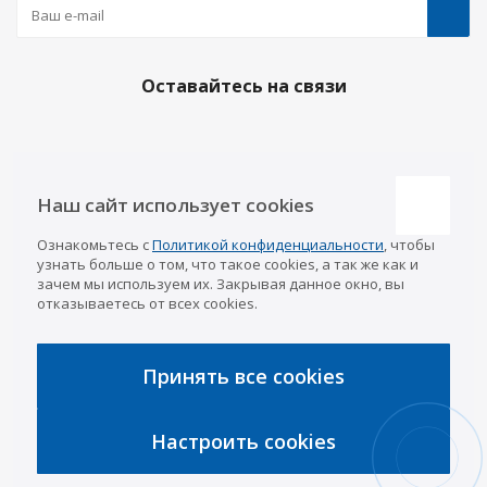
Оставайтесь на связи
Наши контакты
Наш сайт использует cookies
Казань
Ознакомьтесь с
Политикой конфиденциальности
, чтобы
info@a-pricep.ru
8 (843) 207-03-08
узнать больше о том, что такое cookies, а так же как и
Уфа
зачем мы используем их. Закрывая данное окно, вы
8 (347) 258-84-87
отказываетесь от всех cookies.
Набережные Челны
8 (8552) 92-33-79
Чебоксары
8 (8352) 38-88-37
Принять все cookies
Интернет-магазин
8 (927) 668-88-37
Настроить cookies