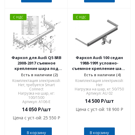
С НДС
С НДС
Фаркоп для Audi Q5 8RB
Фаркоп Audi 100 седан
2008-2017 съемное
1988-1991 условно-
крепление шара под
съемное крепление шара
американский квадрат
AU 02
Есть в наличии (2)
Есть в наличии (4)
A106-E
Комплектация электрикой:
Комплектация электрикой:
Нет, требуется Smart
Нет
Connect
Нагрузка на шар, кг: 50/750
Нагрузка на шар, кг:
Артикул: AU 02
100/1500
14 500
P
/шт
Артикул: A106-E
14 050
P
/шт
Цена с уст-ой:
18 900 P
Цена с уст-ой:
25 550 P
В корзину
В корзину