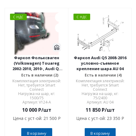
С НДС
С НДС
Фаркоп Фольксваген
Фаркоп Audi Q5 2008-2016
(Volkswagen) Touareg
условно-съемное
2002-2010, 2010-, Audi Q7
крепление шара AU 04
2005-2015 V124-A
Есть в наличии (2)
Есть в наличии (4)
Комплектация электрикой:
Комплектация электрикой:
Нет, требуется Smart
Нет, требуется Smart
Connect
Connect
Нагрузка на шар, кг:
Нагрузка на шар, кг:
1500/75
75/2400
Артикул: V124-A
Артикул: AU 04
10 000
P
/шт
11 850
P
/шт
Цена с уст-ой:
21 500 P
Цена с уст-ой:
23 350 P
В корзину
В корзину