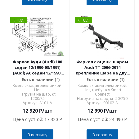
С НДС
С НДС
Фаркоп Ауди (Audi) 100
Фаркоп с оцинк. шаром
cедан 12/1990-03/1997,
Audi TT 2006-2014
(Audi) A6 cедан 12/1990-
крепление шара на двух
03/1997 A101-A
болтах 90102-A
Есть в наличии (4)
Есть в наличии (1)
Комплектация электрикой:
Комплектация электрикой:
Нет
Нет, требуется Smart
Нагрузка на шар, кг:
Connect
1200/75
Нагрузка на шар, кг: 50/750
Артикул: A101-A
Артикул: 90102-A
12 920
P
/шт
12 990
P
/шт
Цена с уст-ой:
17 320 P
Цена с уст-ой:
24 490 P
В корзину
В корзину