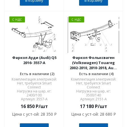
В корзину
В корзину
С НДС
С НДС
Фаркоп Ауди (Audi) Q5
Фаркоп Фольксваген
2016- 3557-A
(Volkswagen) Touareg
2002-2010, 2010-2018, Audi
Q7 2006-2015, Porsche
Есть в наличии (2)
Есть в наличии (4)
Cayenne 2002-2010, 2010-
Комплектация электрикой:
Комплектация электрикой:
2018 2151-A
Нет, требуется Smart
Нет, требуется Smart
Connect
Connect
Нагрузка на шар, кг:
Нагрузка на шар, кг:
2400/100
3500/140
Артикул: 3557-A
Артикул: 2151-A
16 850
P
/шт
17 180
P
/шт
Цена с уст-ой:
28 350 P
Цена с уст-ой:
28 680 P