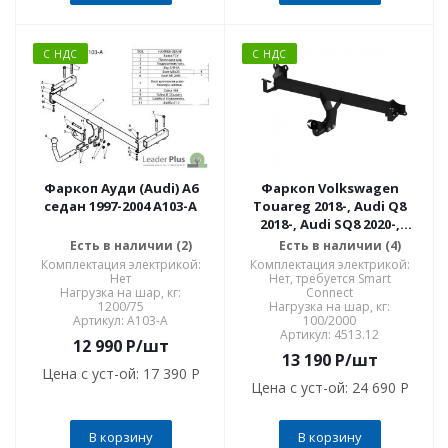
С НДС
С НДС
Фаркоп Ауди (Audi) A6
Фаркоп Volkswagen
седан 1997-2004 A103-A
Touareg 2018-, Audi Q8
2018-, Audi SQ8 2020-,
Porsche Cayenne 2017-,
Есть в наличии (2)
Есть в наличии (4)
Porsche Cayenne Coupe
Комплектация электрикой:
Комплектация электрикой:
2019- съемное крепление
Нет
Нет, требуется Smart
Нагрузка на шар, кг:
Connect
шара на 2х болтах 4513.12
1200/75
Нагрузка на шар, кг:
Артикул: A103-A
100/2000
Артикул: 4513.12
12 990
P
/шт
13 190
P
/шт
Цена с уст-ой:
17 390 P
Цена с уст-ой:
24 690 P
В корзину
В корзину