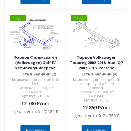
С НДС
С НДС
Фаркоп Фольксваген
Фаркоп Volkswagen
(Volkswagen) Golf IV
Touareg 2002-2018, Audi Q7
хетчбек/универсал
2007-2018, Porsche
1997/10-2003/10, Audi A3
Cayenne 2002-2017
Есть в наличии (2)
Есть в наличии (4)
хетчбек 1996-2003/6,
условно-съемное
Комплектация электрикой:
Комплектация электрикой:
(Volkswagen) Bora седан/
крепление шара AU 05
Нет
Нет, требуется Smart
Нагрузка на шар, кг:
Connect
универсал 1998-2005 2133-
1400/75
Нагрузка на шар, кг:
A
Артикул: 2133-A
140/3500
Артикул: AU 05
12 780
P
/шт
12 850
P
/шт
Цена с уст-ой:
17 180 P
Цена с уст-ой:
24 350 P
В корзину
В корзину