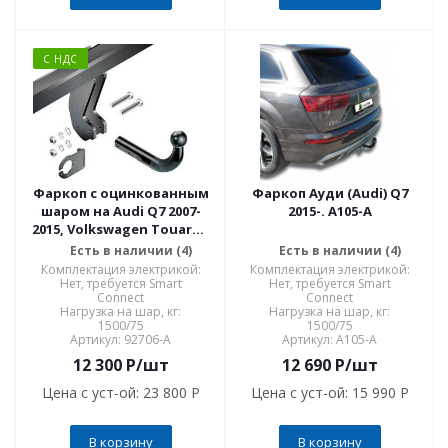
С НДС
Фаркоп с оцинкованным
Фаркоп Ауди (Audi) Q7
шаром на Audi Q7 2007-
2015-. A105-A
2015, Volkswagen Touareg
2002-2010, 2010-2018 92706-A
Есть в наличии (4)
Есть в наличии (4)
Комплектация электрикой:
Комплектация электрикой:
Нет, требуется Smart
Нет, требуется Smart
Connect
Connect
Нагрузка на шар, кг:
Нагрузка на шар, кг:
1500/75
1500/75
Артикул: 92706-A
Артикул: A105-A
12 300
P
/шт
12 690
P
/шт
Цена с уст-ой:
23 800 P
Цена с уст-ой:
15 990 P
В корзину
В корзину