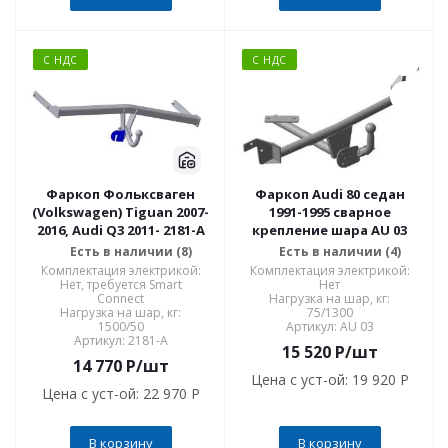
С НДС
С НДС
Фаркоп Фольксваген
Фаркоп Audi 80 седан
(Volkswagen) Tiguan 2007-
1991-1995 сварное
2016, Audi Q3 2011- 2181-A
крепление шара AU 03
Есть в наличии (8)
Есть в наличии (4)
Комплектация электрикой:
Комплектация электрикой:
Нет, требуется Smart
Нет
Connect
Нагрузка на шар, кг:
Нагрузка на шар, кг:
75/1300
1500/50
Артикул: AU 03
Артикул: 2181-A
15 520
P
/шт
14 770
P
/шт
Цена с уст-ой:
19 920 P
Цена с уст-ой:
22 970 P
В корзину
В корзину