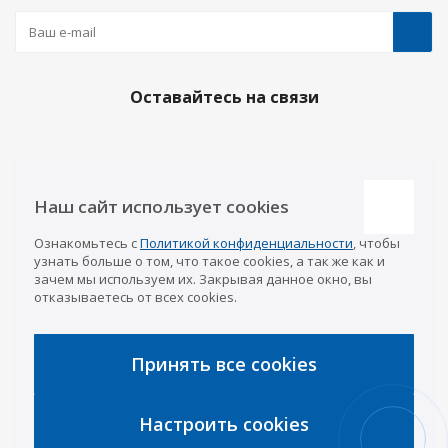
Оставайтесь на связи
Наши контакты
Наш сайт использует cookies
Казань
Ознакомьтесь с
Политикой конфиденциальности
, чтобы
info@a-pricep.ru
8 (843) 207-03-08
узнать больше о том, что такое cookies, а так же как и
Уфа
зачем мы используем их. Закрывая данное окно, вы
8 (347) 258-84-87
отказываетесь от всех cookies.
Набережные Челны
8 (8552) 92-33-79
Чебоксары
8 (8352) 38-88-37
Принять все cookies
Интернет-магазин
8 (927) 668-88-37
Настроить cookies