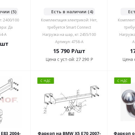
ичии (5)
Есть в наличии (4)
Ест
г: 2400/100
Комплектация электрикой: Нет,
Комплект
ера: Да
требуется Smart Connect
требу
54-A
Нагрузка на шар, кг: 2455/100
Нагрузка
Артикул: 4758-A
А
/шт
15 790
P
/шт
1
Цена с уст-ой:
27 290 P
Цена с
С НДС
С НДС
E83 2004-
Фаркоп на BMW X5 E70 2007-
Фаркоп 