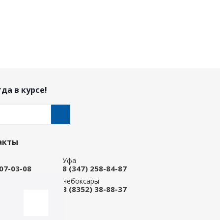
да в курсе!
акты
Уфа
207-03-08
8 (347) 258-84-87
ые Челны
Чебоксары
 92-33-79
8 (8352) 38-88-37
-магазин
668-88-37