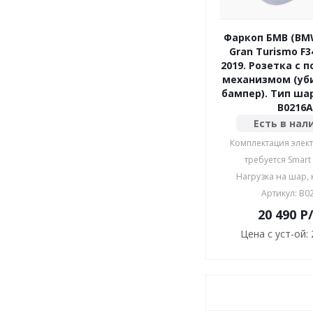
Фаркоп БМВ (BMW
Gran Turismo F3
2019. Розетка с 
механизмом (уб
бампер). Тип шар
B0216A
Есть в нал
Комплектация элект
требуется Smart
Нагрузка на шар, к
Артикул: B0
20 490
P
Цена с уст-ой: