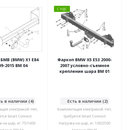
С НДС
БМВ (BMW) X1 E84
Фаркоп BMW X5 E53 2000-
09-2015 BM 04
2007 условно-съемное
крепление шара BM 01
ь в наличии (4)
Есть в наличии (2)
ация электрикой: Нет,
Комплектация электрикой: Нет,
ется Smart Connect
требуется Smart Connect
а на шар, кг: 75/1600
Нагрузка на шар, кг: 100/2500