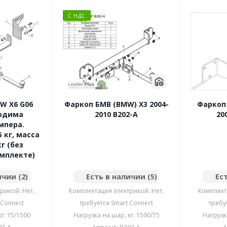
С НДС
W X6 G06
Фаркоп БМВ (BMW) X3 2004-
Фаркоп 
ходима
2010 B202-A
20
мпера.
5 кг, масса
г (без
омплекте)
ичии (2)
Есть в наличии (5)
Ест
рикой: Нет,
Комплектация электрикой: Нет,
Комплект
 Connect
требуется Smart Connect
требу
г: 75/1500
Нагрузка на шар, кг: 1500/75
Нагрузк