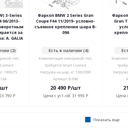
) 3-Series
Фаркоп BMW 2 Series Gran
Фаркоп
4 06/2013-
Coupe F44 11/2019- условно-
Gran T
поворотным
съемное крепление шара B-
усл
ирается за
096
крепл
а: A. GALIA
ичии (2)
Есть в наличии (4)
Ест
рикой: Нет,
Комплектация электрикой: Нет,
Комплект
 Connect
требуется Smart Connect
требу
г: 1900/75
Нагрузка на шар, кг: 100/2000
Нагрузка
216A
Артикул: B-096
А
/шт
20 490
P
/шт
2
23 790 P
Цена с уст-ой:
31 990 P
Цена с
Показать еще