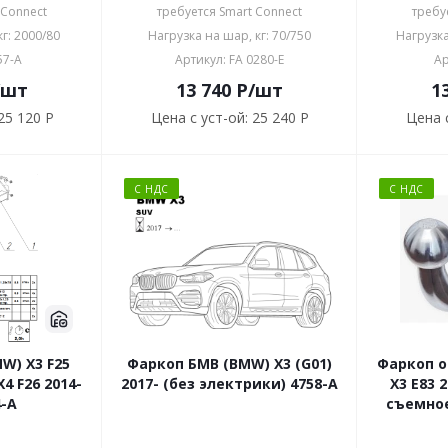
 Connect
требуется Smart Connect
требу
г: 2000/80
Нагрузка на шар, кг: 70/750
Нагрузка
57-A
Артикул: FA 0280-E
Ар
/шт
13 740
P
/шт
1
25 120 P
Цена с уст-ой:
25 240 P
Цена с
С НДС
С НДС
W) X3 F25
Фаркоп БМВ (BMW) X3 (G01)
Фаркоп 
X4 F26 2014-
2017- (без электрики) 4758-A
X3 E83 
4-A
съемно