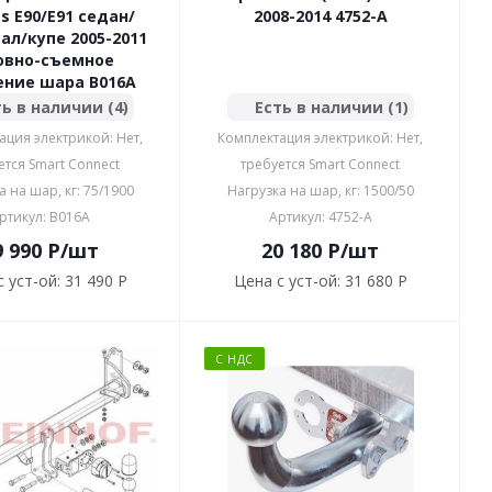
es E90/E91 седан/
2008-2014 4752-A
ал/купе 2005-2011
овно-съемное
ение шара B016A
ь в наличии (4)
Есть в наличии (1)
ация электрикой: Нет,
Комплектация электрикой: Нет,
ется Smart Connect
требуется Smart Connect
а на шар, кг: 75/1900
Нагрузка на шар, кг: 1500/50
ртикул: B016A
Артикул: 4752-A
9 990
P
/шт
20 180
P
/шт
 уст-ой:
31 490 P
Цена с уст-ой:
31 680 P
С НДС