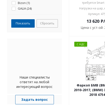
(
1
)
Bizon (
1
)
требуется Smart
GALIA (
24
)
Нагрузка на шар, к
Motodor (
6
)
Артикул: 47
Aragon (
1
)
13 620
P
Сбросить
Witter (
4
)
Цена с уст-ой:
Draw-Tite (
1
)
С НДС
Наши специалисты
ответят на любой
Фаркоп БМВ (BM
интересующий вопрос
2010-2017, (BMW) 
2018 475
Задать вопрос