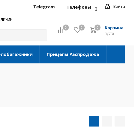
Telegram
Войти
Телефоны
личии.
Корзина
0
0
0
0
пуста
елобагажники
Прицепы Распродажа