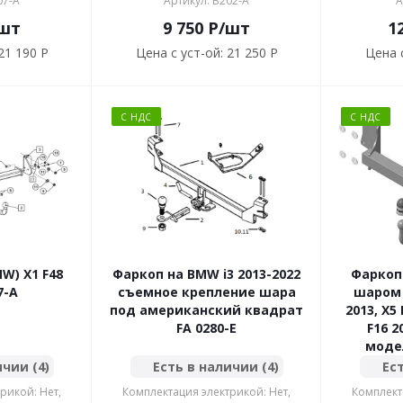
07-A
Артикул: B202-A
А
шт
9 750
P
/шт
1
21 190 P
Цена с уст-ой:
21 250 P
Цена с
С НДС
С НДС
W) X1 F48
Фаркоп на BMW i3 2013-2022
Фаркоп
7-A
съемное крепление шара
шаром 
под американский квадрат
2013, X5
FA 0280-E
F16 2
модел
ичии (4)
Есть в наличии (4)
Ест
рикой: Нет,
Комплектация электрикой: Нет,
Комплект