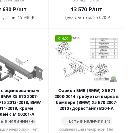
ртикул: BM 04
Артикул: BM 01
2 630
P
/шт
13 570
P
/шт
 уст-ой:
15 930 P
Цена с уст-ой:
25 070 P
С НДС
 с оцинкованным
Фаркоп БМВ (BMW) X6 E71
BMW X5 E70 2007-
2008-2014 требуется вырез в
 F15 2013-2018, BMW
бампере (BMW) X5 Е70 2007-
014-2019, кроме
2010 (дорестайл) B204-A
ей с M 90201-A
ь в наличии (4)
Есть в наличии (1)
ация электрикой: Нет,
Комплектация электрикой: Нет,