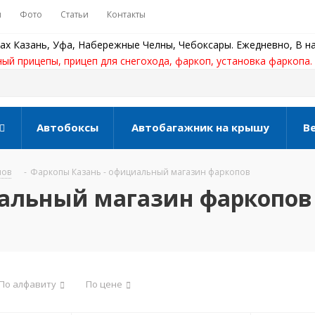
ы
Фото
Статьи
Контакты
ах Казань, Уфа, Набережные Челны, Чебоксары. Ежедневно, В на
ный прицепы, прицеп для снегохода, фаркоп, установка фаркопа.
Автобоксы
Автобагажник на крышу
В
пов
-
Фаркопы Казань - официальный магазин фаркопов
иальный магазин фаркопов
По алфавиту
По цене