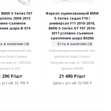
 BMW 5-Series F07
Фаркоп оцинкованный BMW
urismo 2009-2013
5-Series седан F10 /
овно-съемное
универсал F11 2010-2016,
ение шара B-074
BMW 5-Series GT F07 2010-
2017 условно-съемное
крепление шара B020A
ь в наличии (4)
Есть в наличии (4)
ация электрикой: Нет,
Комплектация электрикой: Нет,
ется Smart Connect
требуется Smart Connect
 на шар, кг: 100/2200
Нагрузка на шар, кг: 100/2200
ртикул: B-074
Артикул: B020A
1 290
P
/шт
21 490
P
/шт
 уст-ой:
32 790 P
Цена с уст-ой:
32 990 P