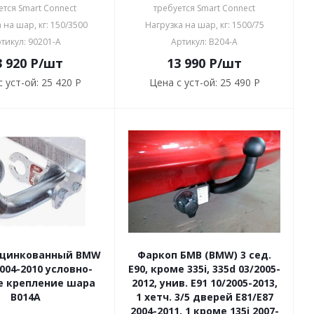
ется Smart Connect
требуется Smart Connect
 на шар, кг: 150/3500
Нагрузка на шар, кг: 1500/75
тикул: 90201-A
Артикул: B204-A
3 920
P
/шт
13 990
P
/шт
 уст-ой:
25 420 P
Цена с уст-ой:
25 490 P
оцинкованный BMW
Фаркоп БМВ (BMW) 3 сед.
2004-2010 условно-
E90, кроме 335i, 335d 03/2005-
е крепление шара
2012, унив. E91 10/2005-2013,
B014A
1 хетч. 3/5 дверей E81/E87
2004-2011, 1 кроме 135i 2007-