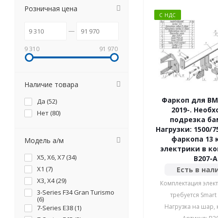
Розничная цена
С НДС
9 310
91 970
Наличие товара
Фаркоп для BM
Да (
52
)
2019-. Необ
Нет (
80
)
подрезка ба
Нагрузки: 1500/7
фаркопа 13 к
Модель а/м
электрики в к
X5, X6, Х7 (
34
)
B207-A
X1 (
7
)
Есть в нал
X3, X4 (
29
)
Комплектация элект
3-Series F34 Gran Turismo
требуется Smart
(
6
)
Нагрузка на шар, к
7-Series E38 (
1
)