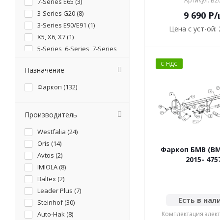
Артикул: B2
7-Series E65 (
3
)
3-Series G20 (
8
)
9 690
P
/
3-Series E90/E91 (
1
)
Цена с уст-ой:
X5, X6, Х7 (
1
)
5-Series, 6-Series, 7-Series
(
19
)
1-Series, 2-Series (
1
)
С НДС
Назначение
3-Series, 4-Series (
2
)
Фаркоп (
132
)
X2 (
2
)
3-Series, 1-Series (
2
)
1-Series, 2-Series, 3-
Прoизводитель
Series, 4-Series (
3
)
X1, 2-Series (
4
)
Westfalia (
24
)
7-Series F01 (
1
)
Oris (
14
)
Фаркоп БМВ (BM
2 Series Gran Coupe F44
Avtos (
2
)
(
2
)
2015- 475
i3 (
1
)
IMIOLA (
8
)
X1, X2, 2-Series (
2
)
Baltex (
2
)
Land Cruiser 200, LX (
1
)
Leader Plus (
7
)
Есть в нал
3-Series E46 (
1
)
Steinhof (
30
)
3-Series F30, 3-Series F31
Auto-Hak (
8
)
Комплектация элект