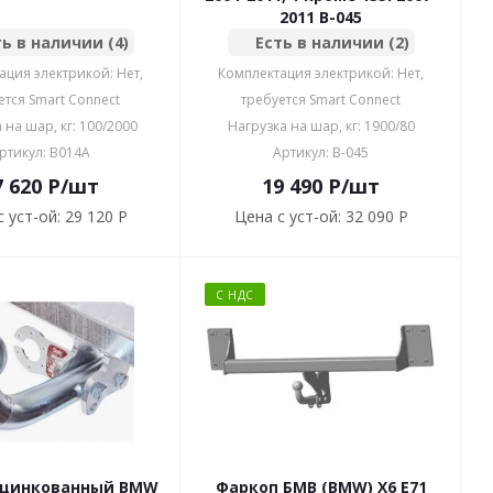
2011 B-045
ь в наличии (4)
Есть в наличии (2)
ация электрикой: Нет,
Комплектация электрикой: Нет,
ется Smart Connect
требуется Smart Connect
 на шар, кг: 100/2000
Нагрузка на шар, кг: 1900/80
ртикул: B014A
Артикул: B-045
7 620
P
/шт
19 490
P
/шт
 уст-ой:
29 120 P
Цена с уст-ой:
32 090 P
С НДС
оцинкованный BMW
Фаркоп БМВ (BMW) X6 E71