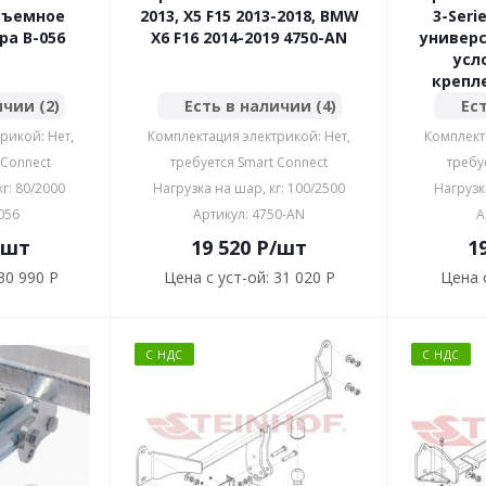
съемное
2013, X5 F15 2013-2018, BMW
3-Seri
а B-056
X6 F16 2014-2019 4750-AN
универс
усл
крепл
ичии (2)
Есть в наличии (4)
Ест
рикой: Нет,
Комплектация электрикой: Нет,
Комплект
 Connect
требуется Smart Connect
требу
г: 80/2000
Нагрузка на шар, кг: 100/2500
Нагрузк
056
Артикул: 4750-AN
А
/шт
19 520
P
/шт
1
30 990 P
Цена с уст-ой:
31 020 P
Цена с
С НДС
С НДС