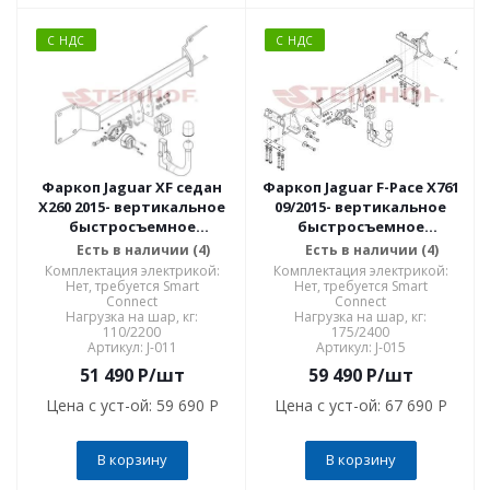
С НДС
С НДС
Фаркоп Jaguar XF седан
Фаркоп Jaguar F-Pace X761
X260 2015- вертикальное
09/2015- вертикальное
быстросъемное
быстросъемное
крепление шара на
крепление шара на
Есть в наличии (4)
Есть в наличии (4)
ключе J-011
ключе J-015
Комплектация электрикой:
Комплектация электрикой:
Нет, требуется Smart
Нет, требуется Smart
Connect
Connect
Нагрузка на шар, кг:
Нагрузка на шар, кг:
110/2200
175/2400
Артикул: J-011
Артикул: J-015
51 490
P
/шт
59 490
P
/шт
Цена с уст-ой:
59 690 P
Цена с уст-ой:
67 690 P
В корзину
В корзину