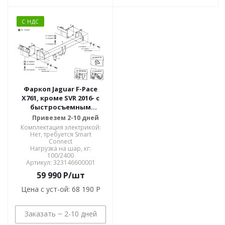
С НДС
Фаркоп Jaguar F-Pace
X761, кроме SVR 2016- с
быстросъемным
вертикальным
Привезем 2-10 дней
креплением шара на
Комплектация электрикой:
ключе 323146600001
Нет, требуется Smart
Connect
Нагрузка на шар, кг:
100/2400
Артикул: 323146600001
59 990
P
/шт
Цена с уст-ой:
68 190 P
Заказать ~ 2-10 дней