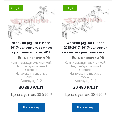
С НДС
С НДС
Фаркоп Jaguar E-Pace
Фаркоп Jaguar F-Pace
2017- условно-съемное
2015-2017, 2017- условно-
крепление шара J-012
съемное крепление шара
J-014
Есть в наличии (4)
Есть в наличии (4)
Комплектация электрикой:
Комплектация электрикой:
Нет, требуется Smart
Нет, требуется Smart
Connect
Connect
Нагрузка на шар, кг:
Нагрузка на шар, кг:
120/1900
175/2400
Артикул: J-012
Артикул: J-014
30 390
P
/шт
30 490
P
/шт
Цена с уст-ой:
38 590 P
Цена с уст-ой:
38 690 P
В корзину
В корзину