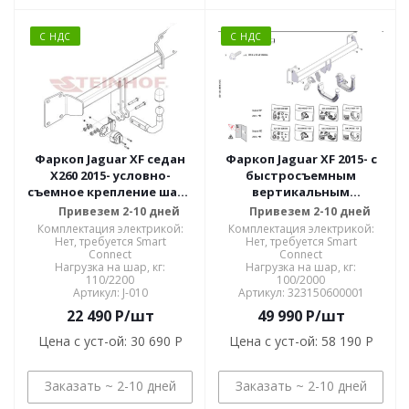
С НДС
С НДС
Фаркоп Jaguar XF седан
Фаркоп Jaguar XF 2015- с
X260 2015- условно-
быстросъемным
съемное крепление шара
вертикальным
J-010
креплением шара на
Привезем 2-10 дней
Привезем 2-10 дней
ключе 323150600001
Комплектация электрикой:
Комплектация электрикой:
Нет, требуется Smart
Нет, требуется Smart
Connect
Connect
Нагрузка на шар, кг:
Нагрузка на шар, кг:
110/2200
100/2000
Артикул: J-010
Артикул: 323150600001
22 490
P
/шт
49 990
P
/шт
Цена с уст-ой:
30 690 P
Цена с уст-ой:
58 190 P
Заказать ~ 2-10 дней
Заказать ~ 2-10 дней