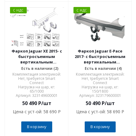
С НДС
С НДС
Фаркоп Jaguar XE 2015- с
Фаркоп Jaguar E-Pace
быстросъемным
2017- с быстросъемным
вертикальным
вертикальным
креплением шара на
креплением шара на
Есть в наличии (2)
Есть в наличии (4)
ключе 323149600001
ключе 323179600001
Комплектация электрикой:
Комплектация электрикой:
Нет, требуется Smart
Нет, требуется Smart
Connect
Connect
Нагрузка на шар, кг:
Нагрузка на шар, кг:
65/1000
150/1800
Артикул: 323149600001
Артикул: 323179600001
50 490
P
/шт
50 490
P
/шт
Цена с уст-ой:
58 690 P
Цена с уст-ой:
58 690 P
В корзину
В корзину