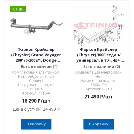
С НДС
Фаркоп Крайслер
Фаркоп Крайслер
(Chrysler) Grand Voyager
(Chrysler) 300C седан/
2001/5-2008/1, Dodge
универсал, в т.ч. 4x4,
Caravan 2001/5-2008/1 4816-
кроме SRT 2004-2011 C-210
Есть в наличии (4)
Есть в наличии (2)
A
Комплектация электрикой:
Комплектация электрикой:
Нет, требуется Smart
Нет
Connect
Нагрузка на шар, кг:
Нагрузка на шар, кг:
1800/100
1500/75
Артикул: C-210
Артикул: 4816-A
21 490
P
/шт
16 290
P
/шт
Цена с уст-ой:
24 490 P
В корзину
В корзину