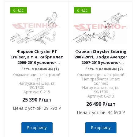
С НДС
С НДС
Фаркоп Chrysler PT
Фаркоп Chrysler Sebring
Cruiser, в т.ч. кабриолет
2007-2011, Dodge Avenger
2000-2010 условно-
2007-2015 условно-
съемное крепление шара
съемное крепление шара
Есть в наличии (1)
Есть в наличии (2)
C-215
C-213
Комплектация электрикой:
Комплектация электрикой:
Нет
Нет, требуется Smart
Нагрузка на шар, кг:
Connect
80/1300
Нагрузка на шар, кг:
Артикул: C-215
90/1500
Артикул: C-213
25 390
P
/шт
26 490
P
/шт
Цена с уст-ой:
29 790 P
Цена с уст-ой:
34 690 P
В корзину
В корзину