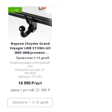
С НДС
Фаркоп Chrysler Grand
Voyager LWB STOWn GO
2005-2008 условно-
съемное крепление шара
Привезем 2-10 дней
CH.022
Комплектация электрикой:
Нет
Нагрузка на шар, кг:
80/1800
Артикул: CH.022
16 990
P
/шт
Цена с уст-ой:
21 390 P
Заказать ~ 2-10 дней