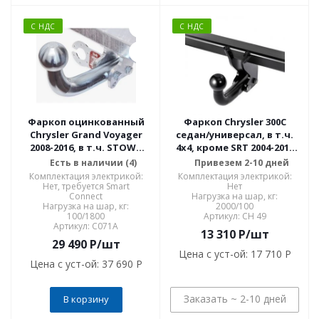
С НДС
С НДС
Фаркоп оцинкованный
Фаркоп Chrysler 300C
Chrysler Grand Voyager
седан/универсал, в т.ч.
2008-2016, в т.ч. STOWn
4x4, кроме SRT 2004-2011
GO, Dodge Caravan 2008-
CH 49
Есть в наличии (4)
Привезем 2-10 дней
2016 условно-съемное
Комплектация электрикой:
Комплектация электрикой:
крепление шара C071A
Нет, требуется Smart
Нет
Connect
Нагрузка на шар, кг:
Нагрузка на шар, кг:
2000/100
100/1800
Артикул: CH 49
Артикул: C071A
13 310
P
/шт
29 490
P
/шт
Цена с уст-ой:
17 710 P
Цена с уст-ой:
37 690 P
Заказать ~ 2-10 дней
В корзину