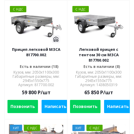
С НДС
С НДС
Прицеп легковой МЗСА
Легковой прицеп с
817700.002
тентом 30 см МЗСА
817700.002
Есть в наличии (18)
Есть в наличии (8)
Кузов, мм: 2050x1100x300
Кузов, мм: 2050x1100x300
Габаритные размеры, мм:
Габаритные размеры, мм:
2945х1550х775
2945х1550х775
Артикул: 817700.002
Артикул: 1438050319
59 800
P
/шт
65 850
P
/шт
Позвонить
Написать
Позвонить
Написать
ХИТ
С НДС
ХИТ
С НДС