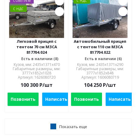
СОВЕТУЕМ
С НДС
С НДС
Легковой прицеп с
Автомобильный прицеп
тентом 70 см МЗСА
с тентом 110 см МЗСА
817704.024
817704.022
Есть в наличии (8)
Есть в наличии (6)
Кузов, мм: 2435х1371х470
Кузов, мм: 2435х1371х290
Габаритные размеры, мм:
Габаритные размеры, мм:
3777х1852х1028
3777х1852х848
Артикул: 1626080720
Артикул: 1606080719
100 300
P
/шт
104 250
P
/шт
Позвонить
Написать
Позвонить
Написать
Показать еще