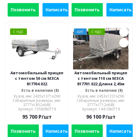
Позвонить
Написать
Позвонить
Написать
С НДС
ХИТ
С НДС
Автомобильный прицеп
Автомобильный прицеп
с тентом 50 см МЗСА
с тентом 110 см МЗСА
817704.022
817701.022 Длина 2,45м
Есть в наличии (8)
Есть в наличии (8)
Кузов, мм: 2435х1371х290
Кузов, мм: 2453x1231x290
Габаритные размеры, мм:
Габаритные размеры, мм:
3777х1852х848
3777x1712x848
Артикул: 1558080719
Артикул: 1441080719
95 700
P
/шт
96 100
P
/шт
Позвонить
Написать
Позвонить
Написать