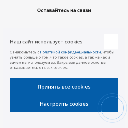
Оставайтесь на связи
Наши контакты
Наш сайт использует cookies
Казань
Ознакомьтесь с
Политикой конфиденциальности
, чтобы
info@a-pricep.ru
8 (843) 207-03-08
узнать больше о том, что такое cookies, а так же как и
Уфа
зачем мы используем их. Закрывая данное окно, вы
8 (347) 258-84-87
отказываетесь от всех cookies.
Набережные Челны
8 (8552) 92-33-79
Чебоксары
8 (8352) 38-88-37
Принять все cookies
Интернет-магазин
8 (927) 668-88-37
Настроить cookies
2026 © «АРИВА»