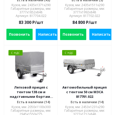
Есть в наличии (43)
Есть в наличии (3)
Кузов, мм: 2435х1371х290
Кузов, мм: 2435x1511x290
Габаритные размеры, мм:
Габаритные размеры, мм:
3777х1852х848
3777x1992x848
Артикул: 817704.022
Артикул: 817702.022
83 300
P
/шт
84 800
P
/шт
Позвонить
Написать
Позвонить
Написать
С НДС
С НДС
Легковой прицеп с
Автомобильный прицеп
тентом 138 см и
с тентом 50 см МЗСА
надставными бортами
817701.022
МЗСА 817700.002
Есть в наличии (14)
Есть в наличии (14)
Кузов, мм: 2050x1100x300
Кузов, мм: 2453x1231x290
Габаритные размеры, мм:
Габаритные размеры, мм:
2945х1550х775
3777x1712x848