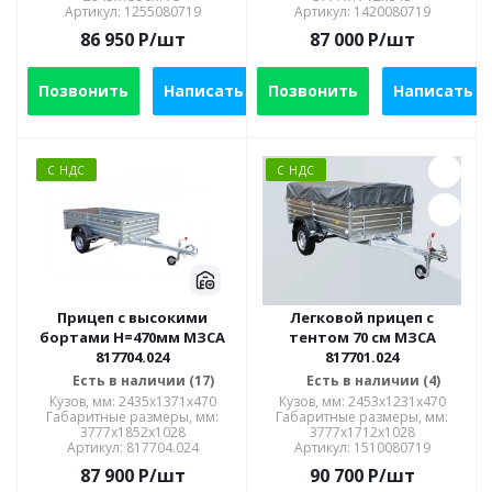
Артикул: 1255080719
Артикул: 1420080719
86 950
P
/шт
87 000
P
/шт
Позвонить
Написать
Позвонить
Написать
С НДС
С НДС
Прицеп с высокими
Легковой прицеп с
бортами Н=470мм МЗСА
тентом 70 см МЗСА
817704.024
817701.024
Есть в наличии (17)
Есть в наличии (4)
Кузов, мм: 2435х1371х470
Кузов, мм: 2453x1231x470
Габаритные размеры, мм:
Габаритные размеры, мм:
3777х1852х1028
3777x1712x1028
Артикул: 817704.024
Артикул: 1510080719
87 900
P
/шт
90 700
P
/шт