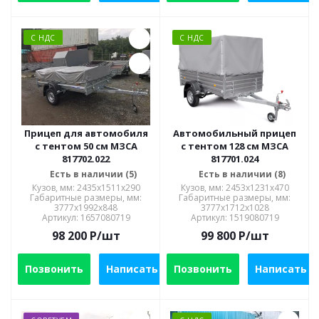
С НДС
С НДС
Прицеп для автомобиля
Автомобильный прицеп
с тентом 50 см МЗСА
с тентом 128 см МЗСА
817702.022
817701.024
Есть в наличии (5)
Есть в наличии (8)
Кузов, мм: 2435x1511x290
Кузов, мм: 2453x1231x470
Габаритные размеры, мм:
Габаритные размеры, мм:
3777x1992x848
3777x1712x1028
Артикул: 1657080719
Артикул: 1519080719
98 200
P
/шт
99 800
P
/шт
Позвонить
Написать
Позвонить
Написать