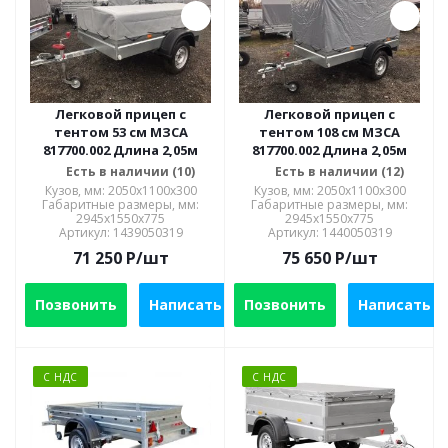
Легковой прицеп с
Легковой прицеп с
тентом 53 см МЗСА
тентом 108 см МЗСА
817700.002 Длина 2,05м
817700.002 Длина 2,05м
Есть в наличии (10)
Есть в наличии (12)
Кузов, мм: 2050x1100x300
Кузов, мм: 2050x1100x300
Габаритные размеры, мм:
Габаритные размеры, мм:
2945х1550х775
2945х1550х775
Артикул: 1439050319
Артикул: 1440050319
71 250
P
/шт
75 650
P
/шт
Позвонить
Написать
Позвонить
Написать
С НДС
С НДС