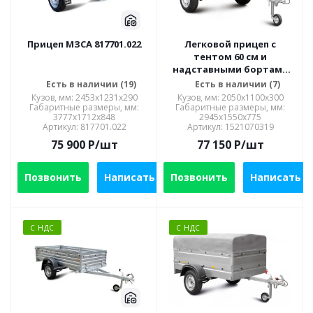
Прицеп МЗСА 817701.022
Легковой прицеп с
тентом 60 см и
надставными бортами
МЗСА 817700.002
Есть в наличии (19)
Есть в наличии (7)
Кузов, мм: 2453x1231x290
Кузов, мм: 2050x1100x300
Габаритные размеры, мм:
Габаритные размеры, мм:
3777x1712x848
2945х1550х775
Артикул: 817701.022
Артикул: 1521070319
75 900
P
/шт
77 150
P
/шт
Позвонить
Написать
Позвонить
Написать
С НДС
С НДС