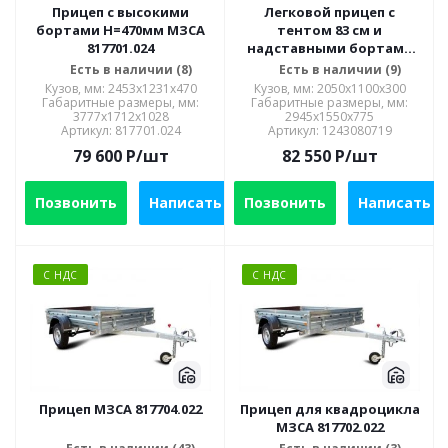
Прицеп с высокими
Легковой прицеп с
бортами Н=470мм МЗСА
тентом 83 см и
817701.024
надставными бортами
МЗСА 817700.002
Есть в наличии (8)
Есть в наличии (9)
Кузов, мм: 2453x1231x470
Кузов, мм: 2050x1100x300
Габаритные размеры, мм:
Габаритные размеры, мм:
3777x1712x1028
2945х1550х775
Артикул: 817701.024
Артикул: 1243080719
79 600
P
/шт
82 550
P
/шт
Позвонить
Написать
Позвонить
Написать
С НДС
С НДС
Прицеп МЗСА 817704.022
Прицеп для квадроцикла
МЗСА 817702.022