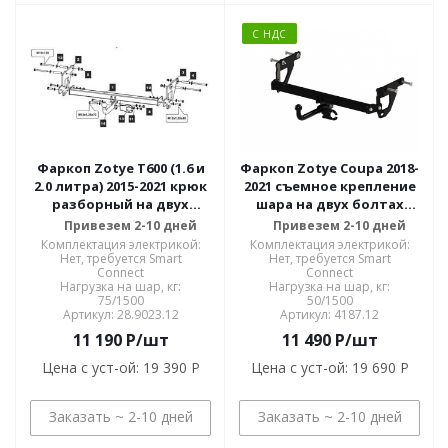
С НДС
Фаркоп Zotye T600 (1.6 и
Фаркоп Zotye Coupa 2018-
2.0 литра) 2015-2021 крюк
2021 съемное крепление
разборный на двух
шара на двух болтах
болтах, балка закрытая
4187.12
Привезем 2-10 дней
Привезем 2-10 дней
28.9023.12
Комплектация электрикой:
Комплектация электрикой:
Нет, требуется Smart
Нет, требуется Smart
Connect
Connect
Нагрузка на шар, кг:
Нагрузка на шар, кг:
75/1500
50/1500
Артикул: 28.9023.12
Артикул: 4187.12
11 190
P
/шт
11 490
P
/шт
Цена с уст-ой:
19 390 P
Цена с уст-ой:
19 690 P
Заказать ~ 2-10 дней
Заказать ~ 2-10 дней