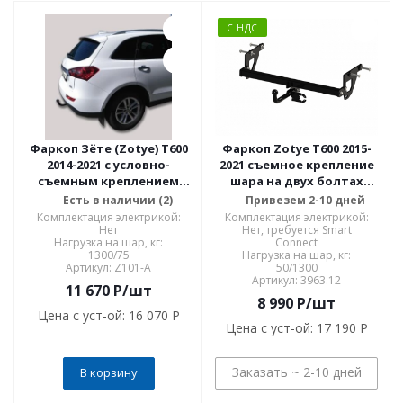
С НДС
Фаркоп Зёте (Zotye) T600
Фаркоп Zotye T600 2015-
2014-2021 с условно-
2021 съемное крепление
съемным креплением
шара на двух болтах
шара (на 2 болтах) Z101-A
3963.12
Есть в наличии (2)
Привезем 2-10 дней
Комплектация электрикой:
Комплектация электрикой:
Нет
Нет, требуется Smart
Нагрузка на шар, кг:
Connect
1300/75
Нагрузка на шар, кг:
Артикул: Z101-A
50/1300
Артикул: 3963.12
11 670
P
/шт
8 990
P
/шт
Цена с уст-ой:
16 070 P
Цена с уст-ой:
17 190 P
Заказать ~ 2-10 дней
В корзину