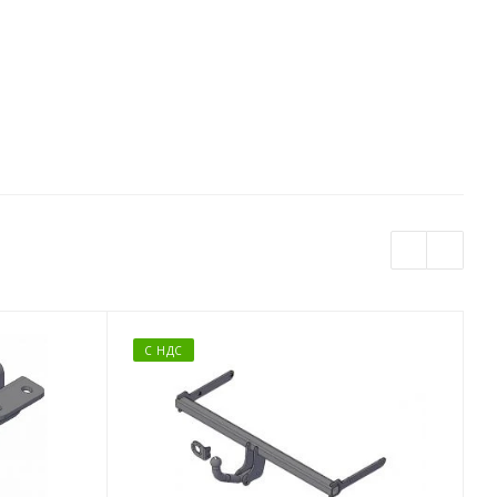
С НДС