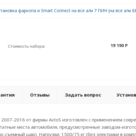
тановка фаркопа и Smart Connect на все а/м 7 ПИН (на все а/м БЕ
19 190 P
Стоимость набора:
рантия
Отзывы
Задать вопрос
Устано
n 2007-2016 от фирмы AvtoS изготовлен с применением сов
штатные места автомобиля, предусмотренные заводом-изгот
но-съемный шар). Нагрузки: 1500/75 кг (без электрики в комп