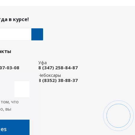
да в курсе!
акты
Уфа
207-03-08
8 (347) 258-84-87
ые Челны
Чебоксары
 92-33-79
8 (8352) 38-88-37
-магазин
668-88-37
 том, что
icep.ru
о, вы
ь на связи
ies