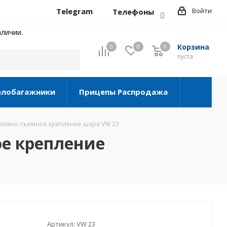
Telegram
Войти
Телефоны
личии.
Корзина
0
0
0
0
пуста
елобагажники
Прицепы Распродажа
условно-съемное крепление шара VW 23
ое крепление
Артикул:
VW 23