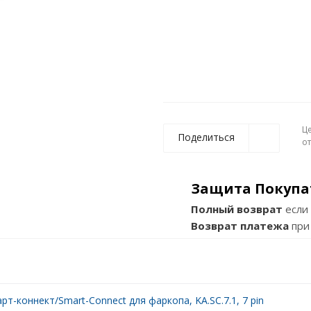
Ц
Поделиться
о
Защита Покупа
Полный возврат
если 
Возврат платежа
при
рт-коннект/Smart-Connect для фаркопа, KA.SC.7.1, 7 pin