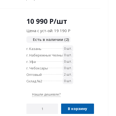
10 990
P
/шт
Цена с уст-ой:
19 190 P
Есть в наличии
(2)
0 шт.
г. Казань
0 шт.
г. Набережные Челны
0 шт.
г. Уфа
0 шт.
г. Чебоксары
2 шт.
Оптовый
0 шт.
Склад №2
Нашли дешевле?
В корзину