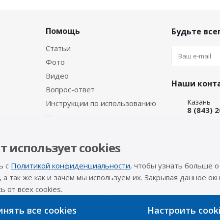
Помощь
Будьте всег
Статьи
Фото
Видео
Наши конт
Вопрос-ответ
Казань
Инструкции по использованию
8 (843) 
Каталог производителя
Набережн
8 (8552)
Интернет
т использует cookies
8 (927) 
ь с
Политикой конфиденциальности
, чтобы узнать больше о
info@a-pr
, а так же как и зачем мы используем их. Закрывая данное окн
 от всех cookies.
Оставайтес
нять все cookies
Настроить cook