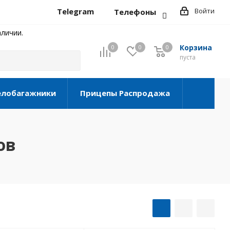
Telegram
Войти
Телефоны
личии.
Корзина
0
0
0
0
пуста
елобагажники
Прицепы Распродажа
ов