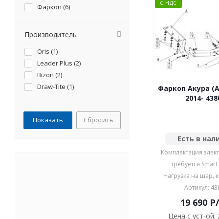
С НДС
Фаркоп (
6
)
Прoизводитель
Oris (
1
)
Leader Plus (
2
)
Bizon (
2
)
Draw-Tite (
1
)
Фаркоп Акура (A
2014- 4
Сбросить
Есть в нал
Комплектация элект
требуется Smart
Нагрузка на шар, к
Артикул: 43
19 690
P
Цена с уст-ой: