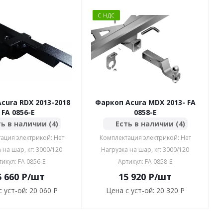
С НДС
cura RDX 2013-2018
Фаркоп Acura MDX 2013- FA
FA 0856-E
0858-E
ь в наличии (4)
Есть в наличии (4)
ация электрикой: Нет
Комплектация электрикой: Нет
 на шар, кг: 3000/120
Нагрузка на шар, кг: 3000/120
тикул: FA 0856-E
Артикул: FA 0858-E
5 660
P
/шт
15 920
P
/шт
 уст-ой:
20 060 P
Цена с уст-ой:
20 320 P