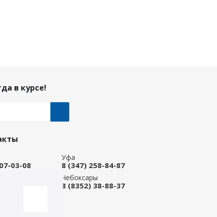
да в курсе!
акты
Уфа
207-03-08
8 (347) 258-84-87
ые Челны
Чебоксары
 92-33-79
8 (8352) 38-88-37
-магазин
668-88-37