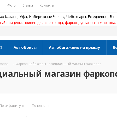
ы
Фото
Статьи
Контакты
ах Казань, Уфа, Набережные Челны, Чебоксары. Ежедневно, В на
ный прицепы, прицеп для снегохода, фаркоп, установка фаркопа.
Автобоксы
Автобагажник на крышу
В
копов
-
Фаркоп Чебоксары - официальный магазин фаркопов
ициальный магазин фаркоп
По алфавиту
По цене