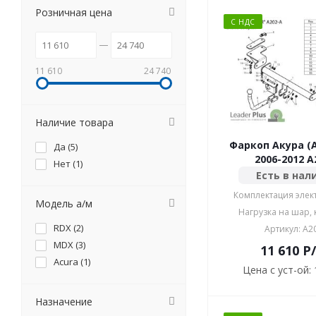
Розничная цена
С НДС
11 610
24 740
Наличие товара
Фаркоп Акура (A
Да (
5
)
2006-2012 A
Нет (
1
)
Есть в нал
Комплектация элек
Модель а/м
Нагрузка на шар, к
RDX (
2
)
Артикул: A2
MDX (
3
)
11 610
P
Acura (
1
)
Цена с уст-ой:
Назначение