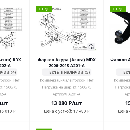
С НДС
С НДС
cura) RDX
Фаркоп Акура (Acura) MDX
Фаркоп A
202-A
2006-2013 A201-A
ичии (4)
Есть в наличии (5)
Ест
трикой: Нет
Комплектация электрикой: Нет
Комплект
г: 1500/75
Нагрузка на шар, кг: 1500/75
Нагрузка
02-A
Артикул: A201-A
Ар
/шт
13 080
P
/шт
1
16 010 P
Цена с уст-ой:
17 480 P
Цена с