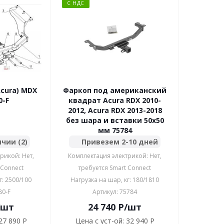
С НДС
cura) MDX
Фаркоп под американский
380-F
квадрат Acura RDX 2010-
2012, Acura RDX 2013-2018
без шара и вставки 50x50
мм 75784
ичии (2)
Привезем 2-10 дней
рикой: Нет,
Комплектация электрикой: Нет,
 Connect
требуется Smart Connect
г: 2500/100
Нагрузка на шар, кг: 180/1810
80-F
Артикул: 75784
/шт
24 740
P
/шт
27 890 P
Цена с уст-ой:
32 940 P