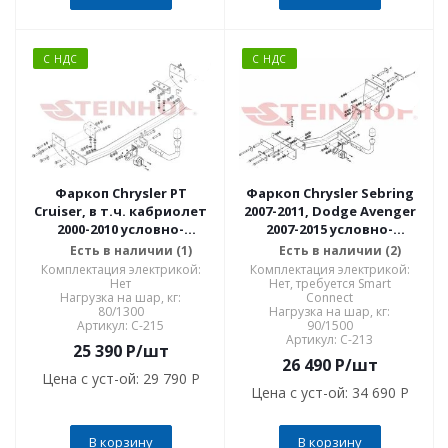
С НДС
С НДС
Фаркоп Chrysler PT
Фаркоп Chrysler Sebring
Cruiser, в т.ч. кабриолет
2007-2011, Dodge Avenger
2000-2010 условно-
2007-2015 условно-
съемное крепление шара
съемное крепление шара
Есть в наличии (1)
Есть в наличии (2)
C-215
C-213
Комплектация электрикой:
Комплектация электрикой:
Нет
Нет, требуется Smart
Нагрузка на шар, кг:
Connect
80/1300
Нагрузка на шар, кг:
Артикул: C-215
90/1500
Артикул: C-213
25 390
P
/шт
26 490
P
/шт
Цена с уст-ой:
29 790 P
Цена с уст-ой:
34 690 P
В корзину
В корзину