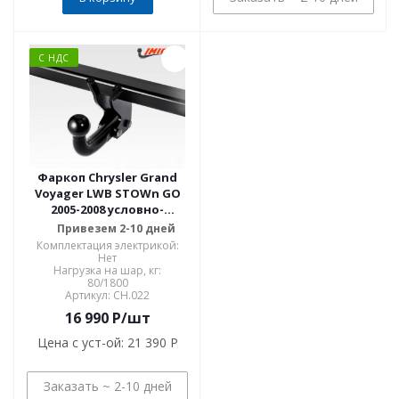
С НДС
Фаркоп Chrysler Grand
Voyager LWB STOWn GO
2005-2008 условно-
съемное крепление шара
Привезем 2-10 дней
CH.022
Комплектация электрикой:
Нет
Нагрузка на шар, кг:
80/1800
Артикул: CH.022
16 990
P
/шт
Цена с уст-ой:
21 390 P
Заказать ~ 2-10 дней