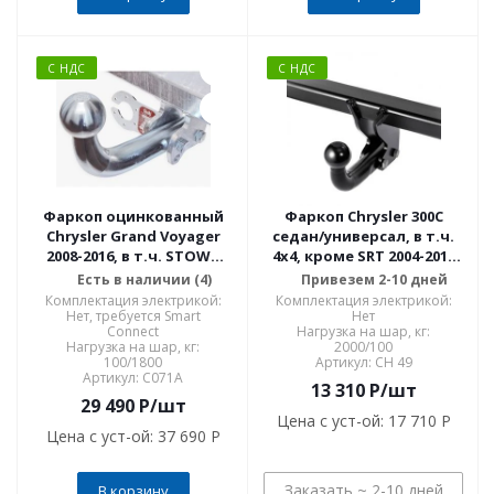
С НДС
С НДС
Фаркоп оцинкованный
Фаркоп Chrysler 300C
Chrysler Grand Voyager
седан/универсал, в т.ч.
2008-2016, в т.ч. STOWn
4x4, кроме SRT 2004-2011
GO, Dodge Caravan 2008-
CH 49
Есть в наличии (4)
Привезем 2-10 дней
2016 условно-съемное
Комплектация электрикой:
Комплектация электрикой:
крепление шара C071A
Нет, требуется Smart
Нет
Connect
Нагрузка на шар, кг:
Нагрузка на шар, кг:
2000/100
100/1800
Артикул: CH 49
Артикул: C071A
13 310
P
/шт
29 490
P
/шт
Цена с уст-ой:
17 710 P
Цена с уст-ой:
37 690 P
Заказать ~ 2-10 дней
В корзину