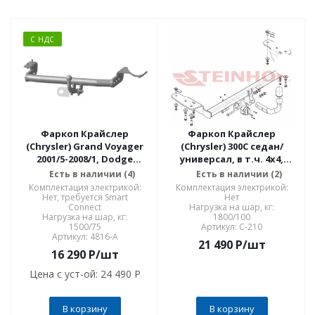
С НДС
Фаркоп Крайслер
Фаркоп Крайслер
(Chrysler) Grand Voyager
(Chrysler) 300C седан/
2001/5-2008/1, Dodge
универсал, в т.ч. 4x4,
Caravan 2001/5-2008/1 4816-
кроме SRT 2004-2011 C-210
Есть в наличии (4)
Есть в наличии (2)
A
Комплектация электрикой:
Комплектация электрикой:
Нет, требуется Smart
Нет
Connect
Нагрузка на шар, кг:
Нагрузка на шар, кг:
1800/100
1500/75
Артикул: C-210
Артикул: 4816-A
21 490
P
/шт
16 290
P
/шт
Цена с уст-ой:
24 490 P
В корзину
В корзину