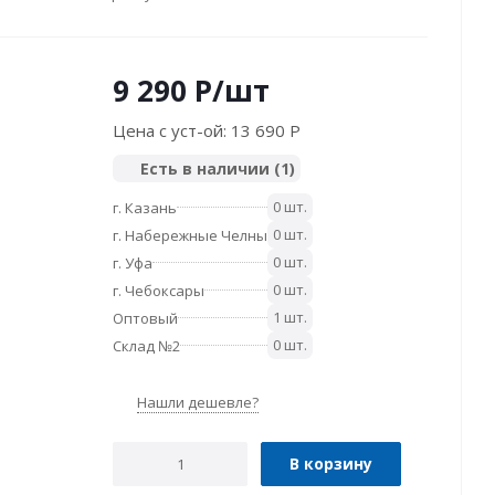
9 290
P
/шт
Цена с уст-ой:
13 690 P
Есть в наличии
(1)
0 шт.
г. Казань
0 шт.
г. Набережные Челны
0 шт.
г. Уфа
0 шт.
г. Чебоксары
1 шт.
Оптовый
0 шт.
Склад №2
Нашли дешевле?
В корзину