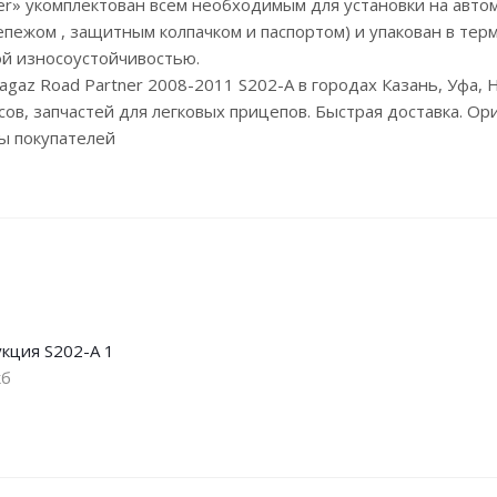
der» укомплектован всем необходимым для установки на авто
пежом , защитным колпачком и паспортом) и упакован в тер
й износоустойчивостью.
Tagaz Road Partner 2008-2011 S202-A в городах Казань, Уфа
в, запчастей для легковых прицепов. Быстрая доставка. Ори
ы покупателей
кция S202-A 1
кб