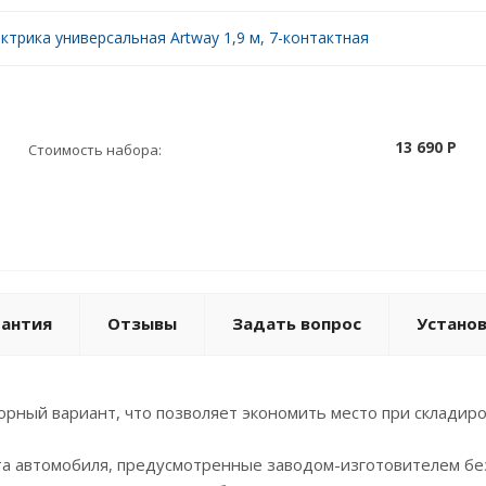
ктрика универсальная Artway 1,9 м, 7-контактная
13 690 P
Стоимость набора:
рантия
Отзывы
Задать вопрос
Устано
орный вариант, что позволяет экономить место при складиро
ста автомобиля, предусмотренные заводом-изготовителем бе