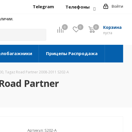
Telegram
Войти
Телефоны
личии.
Корзина
0
0
0
0
пуста
елобагажники
Прицепы Распродажа
0, Tagaz Road Partner 2008-2011 S202-A
 Road Partner
Артикул:
S202-A