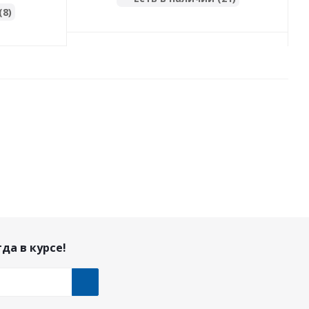
(8)
да в курсе!