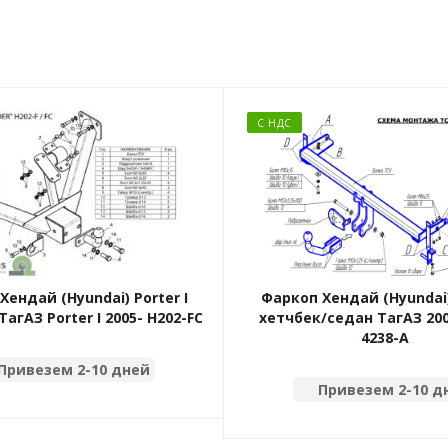
С НДС
Хендай (Hyundai) Porter I
Фаркоп Хендай (Hyundai)
ТагАЗ Porter I 2005- H202-FC
хетчбек/седан ТагАЗ 200
4238-A
Привезем 2-10 дней
Привезем 2-10 д