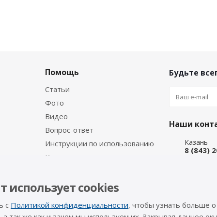
Помощь
Будьте всег
Статьи
Фото
Видео
Наши конт
Вопрос-ответ
Казань
Инструкции по использованию
8 (843) 
Каталог производителя
Набережн
8 (8552)
Интернет
т использует cookies
8 (927) 
ь с
Политикой конфиденциальности
, чтобы узнать больше о
info@a-pr
, а так же как и зачем мы используем их. Закрывая данное окн