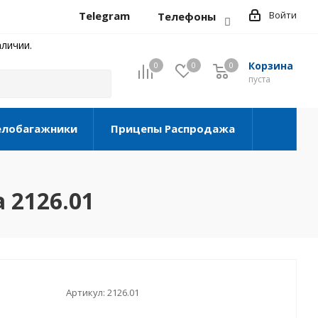
Telegram
Войти
Телефоны
личии.
Корзина
0
0
0
0
пуста
елобагажники
Прицепы Распродажа
 2126.01
Артикул:
2126.01