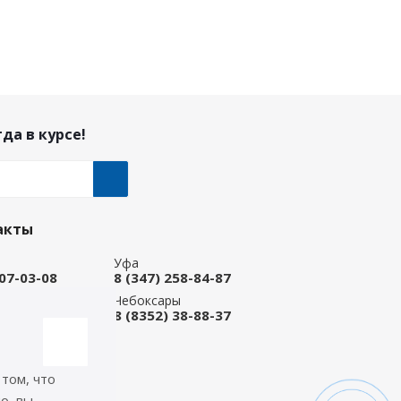
да в курсе!
акты
Уфа
207-03-08
8 (347) 258-84-87
ые Челны
Чебоксары
 92-33-79
8 (8352) 38-88-37
-магазин
668-88-37
 том, что
icep.ru
о, вы