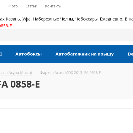
ы
Фото
Статьи
Контакты
ах Казань, Уфа, Набережные Челны, Чебоксары. Ежедневно, В на
0858-E
Автобоксы
Автобагажник на крышу
В
 на Акура (Acura)
-
Фаркоп Acura MDX 2013- FA 0858-E
A 0858-E