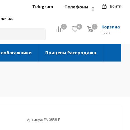
Telegram
Войти
Телефоны
личии.
Корзина
0
0
0
0
пуста
елобагажники
Прицепы Распродажа
Артикул:
FA 0858-E