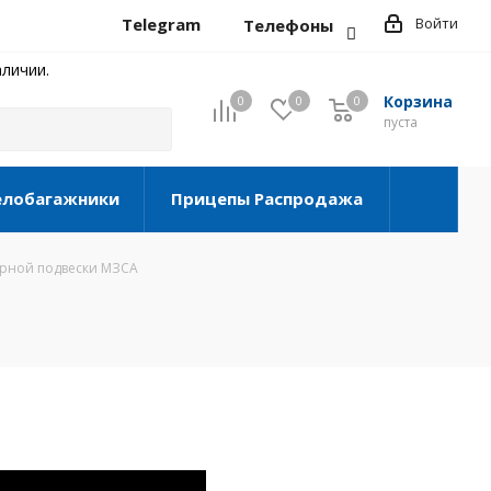
Telegram
Войти
Телефоны
личии.
Корзина
0
0
0
0
пуста
елобагажники
Прицепы Распродажа
рной подвески МЗСА