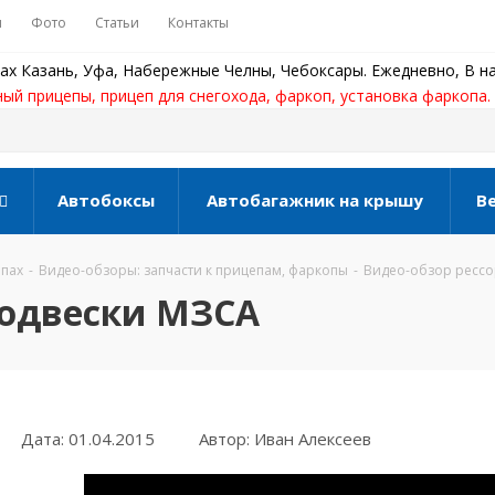
ы
Фото
Статьи
Контакты
ах Казань, Уфа, Набережные Челны, Чебоксары. Ежедневно, В на
ный прицепы, прицеп для снегохода, фаркоп, установка фаркопа.
Автобоксы
Автобагажник на крышу
В
епах
-
Видео-обзоры: запчасти к прицепам, фаркопы
-
Видео-обзор рессо
подвески МЗСА
Дата: 01.04.2015
Автор: Иван Алексеев