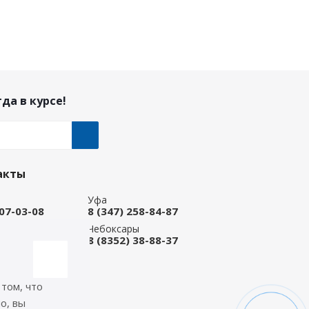
да в курсе!
акты
Уфа
207-03-08
8 (347) 258-84-87
ые Челны
Чебоксары
 92-33-79
8 (8352) 38-88-37
-магазин
668-88-37
 том, что
icep.ru
о, вы