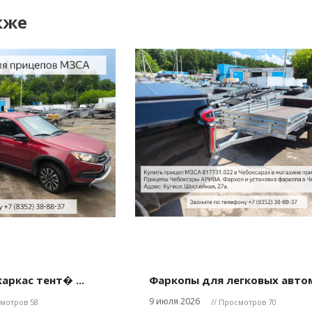
кже
аркас тент� ...
Фаркопы для легковых автом
9 июля 2026
смотров 58
// Просмотров 70