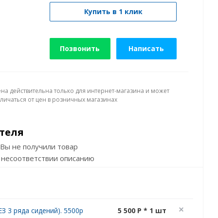
Купить в 1 клик
Позвонить
Написать
ена действительна только для интернет-магазина и может
тличаться от цен в розничных магазинах
теля
Вы не получили товар
 несоответствии описанию
З 3 ряда сидений). 5500р
5 500 P * 1 шт