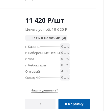
11 420
P
/шт
Цена с уст-ой:
19 620 P
Есть в наличии
(4)
0 шт.
г. Казань
0 шт.
г. Набережные Челны
0 шт.
г. Уфа
0 шт.
г. Чебоксары
4 шт.
Оптовый
0 шт.
Склад №2
Нашли дешевле?
В корзину