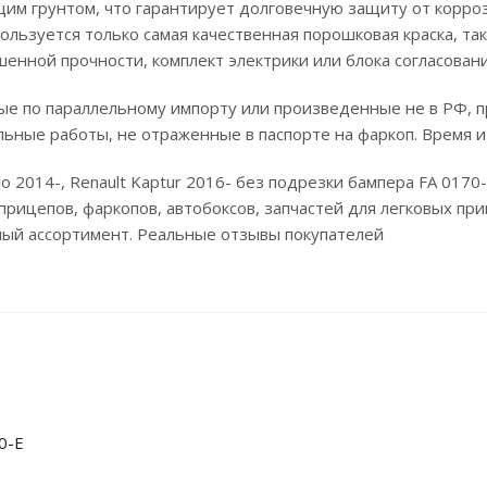
им грунтом, что гарантирует долговечную защиту от корроз
льзуется только самая качественная порошковая краска, та
ышенной прочности, комплект электрики или блока согласова
е по параллельному импорту или произведенные не в РФ, п
льные работы, не отраженные в паспорте на фаркоп. Время и
ano 2014-, Renault Kaptur 2016- без подрезки бампера FA 017
рицепов, фаркопов, автобоксов, запчастей для легковых при
мный ассортимент. Реальные отзывы покупателей
0-E