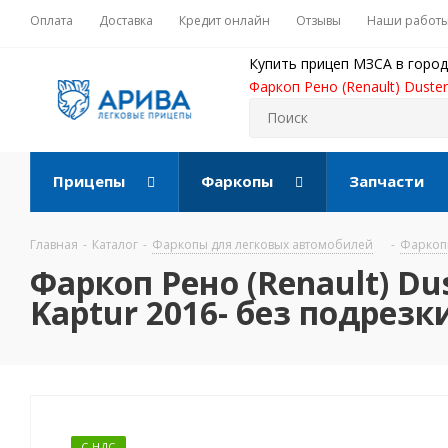
Оплата
Доставка
Кредит онлайн
Отзывы
Наши работ
Купить прицеп МЗСА в город
Фаркоп Рено (Renault) Duster
Прицепы
Фаркопы
Запчасти
Главная
-
Каталог
-
Фаркопы для легковых автомобилей
-
Фаркопы
Фаркоп Рено (Renault) Dust
Kaptur 2016- без подрезк
С НДС