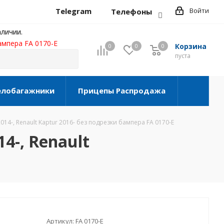
Telegram
Войти
Телефоны
личии.
бампера FA 0170-E
Корзина
0
0
0
0
пуста
елобагажники
Прицепы Распродажа
2014-, Renault Kaptur 2016- без подрезки бампера FA 0170-E
14-, Renault
Артикул:
FA 0170-E