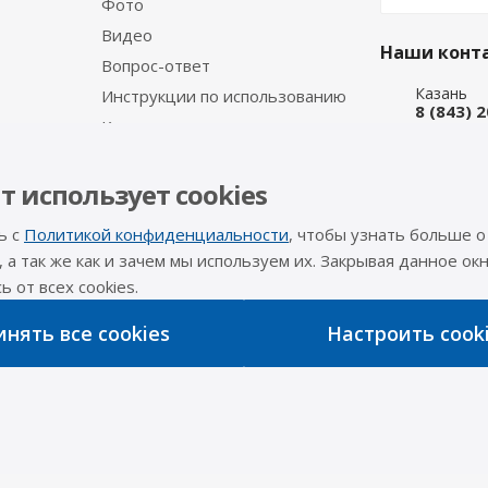
Фото
Видео
Наши конт
Вопрос-ответ
Казань
Инструкции по использованию
8 (843) 
Каталог производителя
Набережн
8 (8552)
Интернет
т использует cookies
8 (927) 
ь с
Политикой конфиденциальности
, чтобы узнать больше о
info@a-pr
, а так же как и зачем мы используем их. Закрывая данное окн
 от всех cookies.
Оставайтес
нять все cookies
Настроить cook