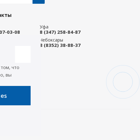
акты
Уфа
207-03-08
8 (347) 258-84-87
ые Челны
Чебоксары
 92-33-79
8 (8352) 38-88-37
-магазин
668-88-37
 том, что
icep.ru
о, вы
ь на связи
ies