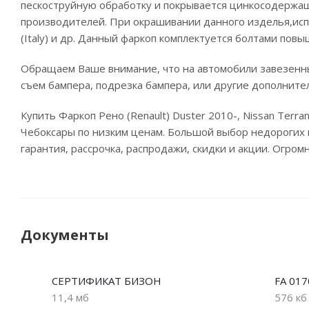
пескоструйную обработку и покрывается цинкосодержащ
производителей. При окрашивании данного изделья,испо
(Italy) и др. Данный фаркоп комплектуется болтами пов
Обращаем Ваше внимание, что на автомобили завезенны
съем бампера, подрезка бампера, или другие дополните
Купить Фаркоп Рено (Renault) Duster 2010-, Nissan Terr
Чебоксары по низким ценам. Большой выбор недорогих п
гарантия, рассрочка, распродажи, скидки и акции. Огро
Документы
СЕРТИФИКАТ БИЗОН
FA 017
11,4 мб
576 кб