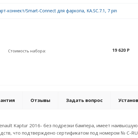
рт-коннект/Smart-Connect для фаркопа, KA.SC.7.1, 7 pin
19 620 P
Стоимость набора:
рантия
Отзывы
Задать вопрос
Устано
 Renault Kaptur 2016- без подрезки бампера, имеет наивысшу
едств, что подтверждено сертификатом под номером № C-RU