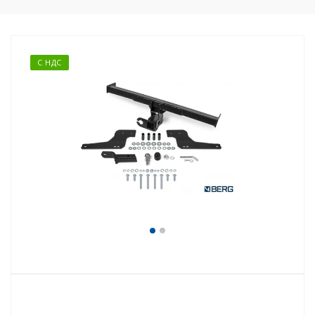
С НДС