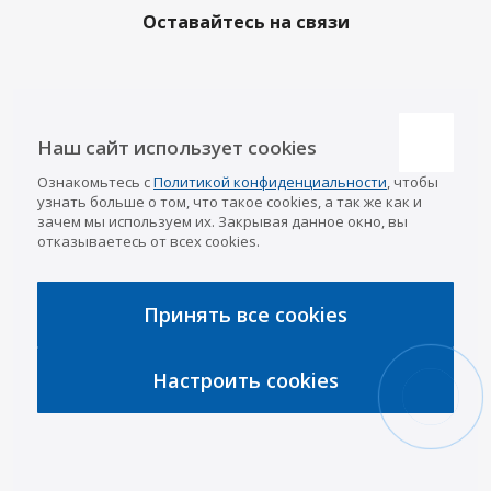
Оставайтесь на связи
Наши контакты
Наш сайт использует cookies
Казань
Ознакомьтесь с
Политикой конфиденциальности
, чтобы
info@a-pricep.ru
8 (843) 207-03-08
узнать больше о том, что такое cookies, а так же как и
Уфа
зачем мы используем их. Закрывая данное окно, вы
8 (347) 258-84-87
отказываетесь от всех cookies.
Набережные Челны
8 (8552) 92-33-79
Чебоксары
8 (8352) 38-88-37
Принять все cookies
Интернет-магазин
8 (927) 668-88-37
Настроить cookies
2026 © «АРИВА»