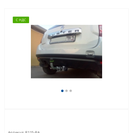
С НДС
Артикул:
R115-BA