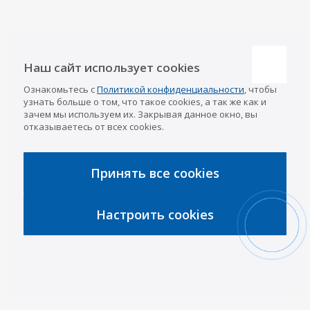
Наши контакты
Наш сайт использует cookies
Казань
Ознакомьтесь с
Политикой конфиденциальности
, чтобы
info@a-pricep.ru
8 (843) 207-03-08
узнать больше о том, что такое cookies, а так же как и
Уфа
зачем мы используем их. Закрывая данное окно, вы
8 (347) 258-84-87
отказываетесь от всех cookies.
Набережные Челны
8 (8552) 92-33-79
Чебоксары
8 (8352) 38-88-37
Принять все cookies
Интернет-магазин
8 (927) 668-88-37
Настроить cookies
2026 © «АРИВА»