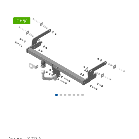
С НДС
Артикул:
91717-A