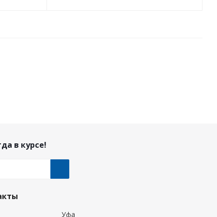
да в курсе!
акты
Уфа