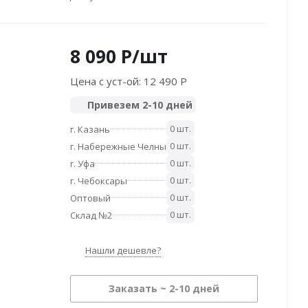
8 090
P
/шт
Цена с уст-ой:
12 490 P
Привезем 2-10 дней
0 шт.
г. Казань
0 шт.
г. Набережные Челны
0 шт.
г. Уфа
0 шт.
г. Чебоксары
0 шт.
Оптовый
0 шт.
Склад №2
Нашли дешевле?
Заказать ~ 2-10 дней