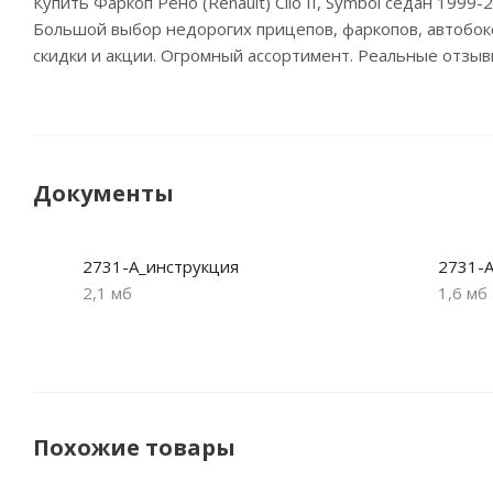
Купить Фаркоп Рено (Renault) Clio II, Symbol седан 199
Большой выбор недорогих прицепов, фаркопов, автобоксо
скидки и акции. Огромный ассортимент. Реальные отзыв
Документы
2731-A_инструкция
2731-A
2,1 мб
1,6 мб
Похожие товары