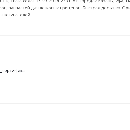
9-2014, Thalia седан 1999-2014 2731-A в городах Казань, Уфа
в, запчастей для легковых прицепов. Быстрая доставка. Ори
ы покупателей
_сертификат