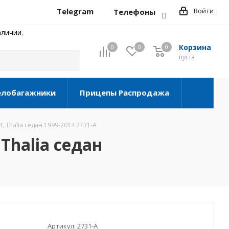
Telegram
Войти
Телефоны
личии.
Корзина
0
0
0
0
пуста
елобагажники
Прицепы Распродажа
4, Thalia седан 1999-2014 2731-A
 Thalia седан
Артикул:
2731-A