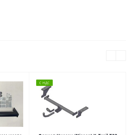
С НДС