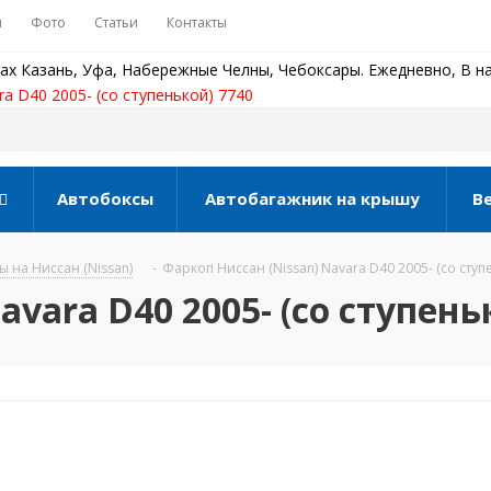
ы
Фото
Статьи
Контакты
ах Казань, Уфа, Набережные Челны, Чебоксары. Ежедневно, В на
ra D40 2005- (со ступенькой) 7740
Автобоксы
Автобагажник на крышу
В
 на Ниссан (Nissan)
-
Фаркоп Ниссан (Nissan) Navara D40 2005- (со ступ
avara D40 2005- (со ступень