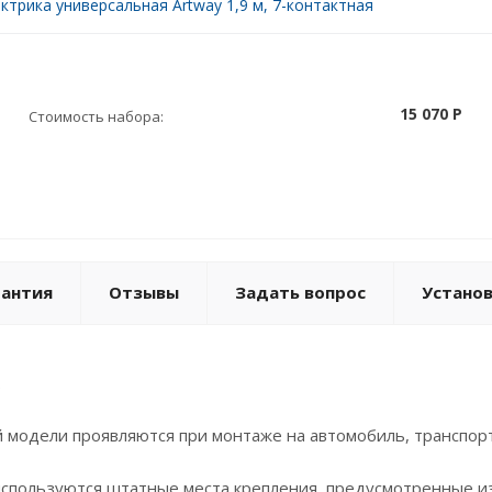
ктрика универсальная Artway 1,9 м, 7-контактная
15 070 P
Стоимость набора:
рантия
Отзывы
Задать вопрос
Устано
.
 модели проявляются при монтаже на автомобиль, транспорт
 используются штатные места крепления, предусмотренные и