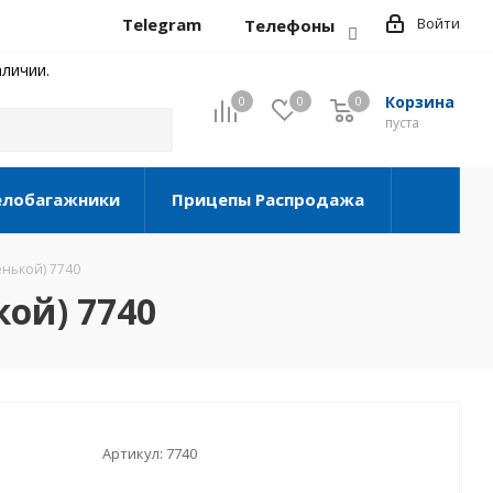
Telegram
Войти
Телефоны
личии.
Корзина
0
0
0
0
пуста
елобагажники
Прицепы Распродажа
енькой) 7740
кой) 7740
Артикул:
7740