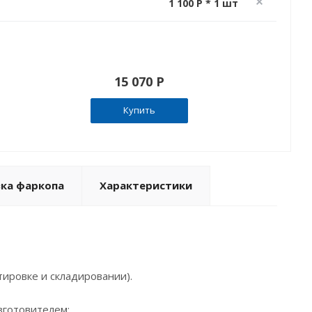
1 100 P * 1 шт
15 070 P
Купить
вка фаркопа
Характеристики
ировке и складировании).
зготовителем;