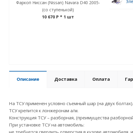
Эле
Фаркоп Ниссан (Nissan) Navara D40 2005-
(со ступенькой)
10 670 P
* 1 шт
Описание
Доставка
Оплата
Га
На ТСУ применен условно съемный шар (на двух болтах)
ТСУ крепится к лонжеронам а/м.
Конструкция ТСУ – разборная, (преимущества разборной
При установке ТСУ на автомобиль:
не требуется сверлить отверстия в кузове автомобиля,