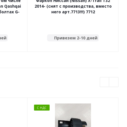
 том числе
Фаркоп Ниссан (Nissan) X-Trail T32
an Qashqai
2014- (снят с производства, вместо
болтах G-
него арт.7713!!!) 7712
ней
Привезем 2-10 дней
С НДС