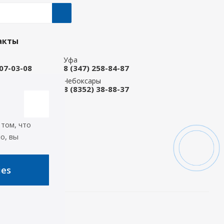
акты
Уфа
207-03-08
8 (347) 258-84-87
ые Челны
Чебоксары
 92-33-79
8 (8352) 38-88-37
-магазин
668-88-37
 том, что
icep.ru
о, вы
ь на связи
ies