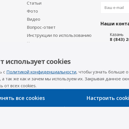
Статьи
Фото
Видео
Наши конт
Вопрос-ответ
Казань
Инструкции по использованию
8 (843) 
Каталог производителя
Набережн
8 (8552)
Интернет
т использует cookies
8 (927) 
ь с
Политикой конфиденциальности
, чтобы узнать больше о
info@a-pr
, а так же как и зачем мы используем их. Закрывая данное окн
 от всех cookies.
Оставайтес
нять все cookies
Настроить cook