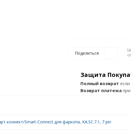
Ц
Поделиться
о
Защита Покупа
Полный возврат
если 
Возврат платежа
при
рт-коннект/Smart-Connect для фаркопа, KA.SC.7.1, 7 pin