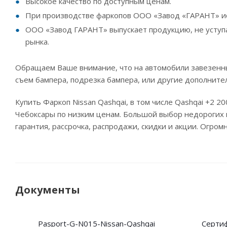
Высокое качество по доступным ценам.
При производстве фаркопов ООО «Завод «ГАРАНТ» исп
ООО «Завод ГАРАНТ» выпускает продукцию, не уступа
рынка.
Обращаем Ваше внимание, что на автомобили завезенны
съем бампера, подрезка бампера, или другие дополните
Купить Фаркоп Nissan Qashqai, в том числе Qashqai +2 2
Чебоксары по низким ценам. Большой выбор недорогих п
гарантия, рассрочка, распродажи, скидки и акции. Огро
Документы
Pasport-G-N015-Nissan-Qashqai
Сертиф