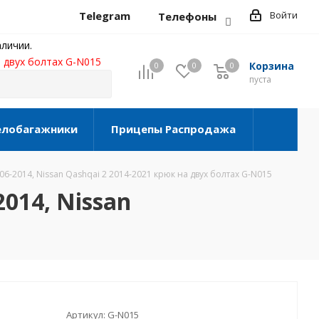
Telegram
Войти
Телефоны
личии.
а двух болтах G-N015
Корзина
0
0
0
0
пуста
елобагажники
Прицепы Распродажа
06-2014, Nissan Qashqai 2 2014-2021 крюк на двух болтах G-N015
2014, Nissan
Артикул:
G-N015