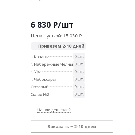
6 830
P
/шт
Цена с уст-ой:
15 030 P
Привезем 2-10 дней
0 шт.
г. Казань
0 шт.
г. Набережные Челны
0 шт.
г. Уфа
0 шт.
г. Чебоксары
0 шт.
Оптовый
0 шт.
Склад №2
Нашли дешевле?
Заказать ~ 2-10 дней