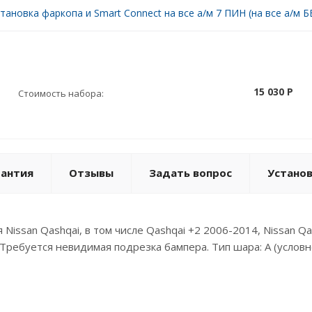
тановка фаркопа и Smart Connect на все а/м 7 ПИН (на все а/м БЕ
15 030 P
Стоимость набора:
рантия
Отзывы
Задать вопрос
Устано
Nissan Qashqai, в том числе Qashqai +2 2006-2014, Nissan Q
ребуется невидимая подрезка бампера. Тип шара: А (условно