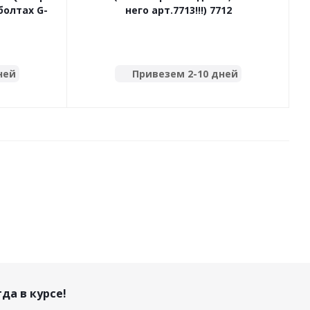
болтах G-
него арт.7713!!!) 7712
ней
Привезем 2-10 дней
да в курсе!