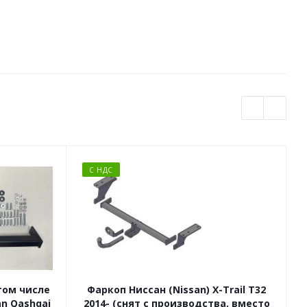
С НДС
 том числе
Фаркоп Ниссан (Nissan) X-Trail T32
an Qashqai
2014- (снят с производства, вместо