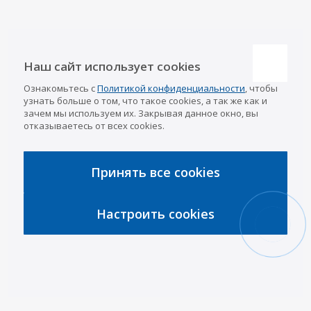
Наши контакты
Наш сайт использует cookies
Казань
Ознакомьтесь с
Политикой конфиденциальности
, чтобы
info@a-pricep.ru
8 (843) 207-03-08
узнать больше о том, что такое cookies, а так же как и
Уфа
зачем мы используем их. Закрывая данное окно, вы
8 (347) 258-84-87
отказываетесь от всех cookies.
Набережные Челны
8 (8552) 92-33-79
Чебоксары
8 (8352) 38-88-37
Принять все cookies
Интернет-магазин
8 (927) 668-88-37
Настроить cookies
2026 © «АРИВА»