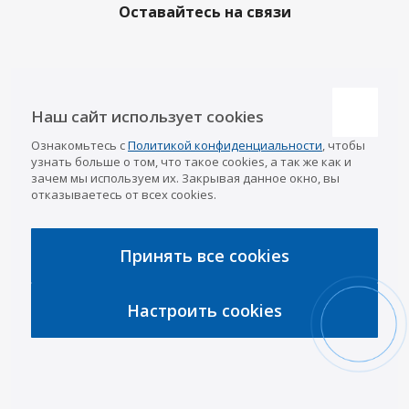
Оставайтесь на связи
Наши контакты
Наш сайт использует cookies
Казань
Ознакомьтесь с
Политикой конфиденциальности
, чтобы
info@a-pricep.ru
8 (843) 207-03-08
узнать больше о том, что такое cookies, а так же как и
Уфа
зачем мы используем их. Закрывая данное окно, вы
8 (347) 258-84-87
отказываетесь от всех cookies.
Набережные Челны
8 (8552) 92-33-79
Чебоксары
8 (8352) 38-88-37
Принять все cookies
Интернет-магазин
8 (927) 668-88-37
Настроить cookies
2026 © «АРИВА»