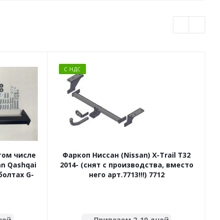
С НДС
 том числе
Фаркоп Ниссан (Nissan) X-Trail T32
an Qashqai
2014- (снят с производства, вместо
болтах G-
него арт.7713!!!) 7712
ней
Привезем 2-10 дней