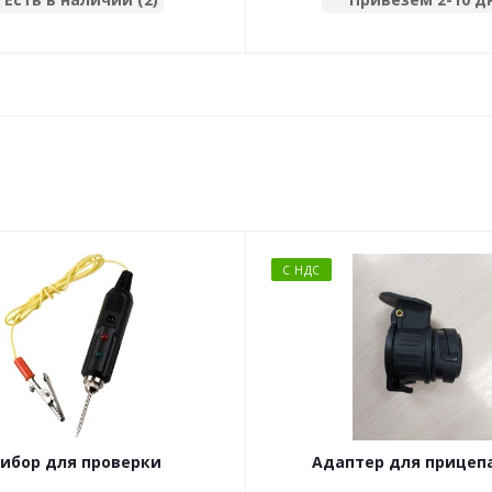
С НДС
ибор для проверки
Адаптер для прицепа
оборудования прицепа и
контактов для 13 кон