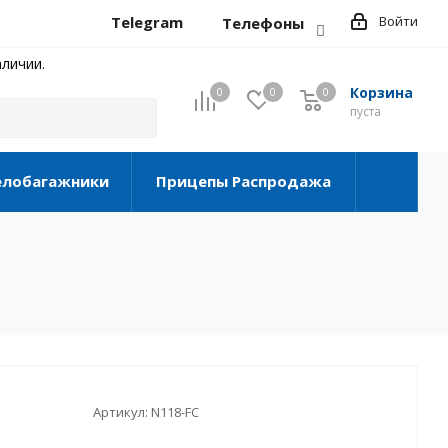
Telegram
Войти
Телефоны
личии.
Корзина
0
0
0
0
пуста
елобагажники
Прицепы Распродажа
Артикул:
N118-FC