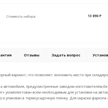
13 890 P
Стоимость набора:
рантия
Отзывы
Задать вопрос
Устано
орный вариант, что позволяет экономить место при складиро
та автомобиля, предусмотренные заводом-изготовителем,бе
der» укомплектован всем необходимым для установки на авто
) и упакован в термоусадочную пленку. Для окраски фаркопа