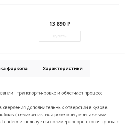
13 890 P
Купить
вка фаркопа
Характеристики
вании , транспорти-ровке и облегчает процесс
з сверления дополнительных отверстий в кузове.
мобиль ( семиконтактной розеткой , монтажными
 «Leader» используется полимернопорошковая краска с