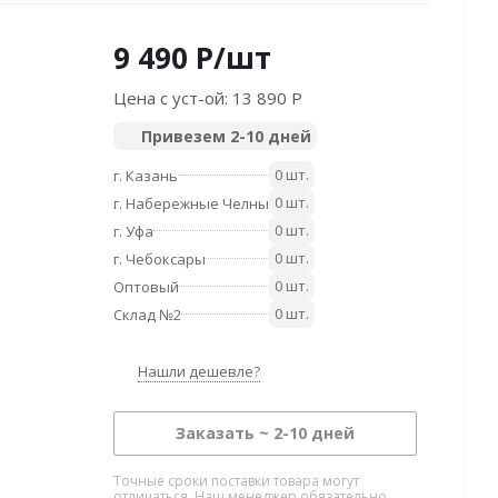
9 490
P
/шт
Цена с уст-ой:
13 890 P
Привезем 2-10 дней
0 шт.
г. Казань
0 шт.
г. Набережные Челны
0 шт.
г. Уфа
0 шт.
г. Чебоксары
0 шт.
Оптовый
0 шт.
Склад №2
Нашли дешевле?
Заказать ~ 2-10 дней
Точные сроки поставки товара могут
отличаться. Наш менеджер обязательно