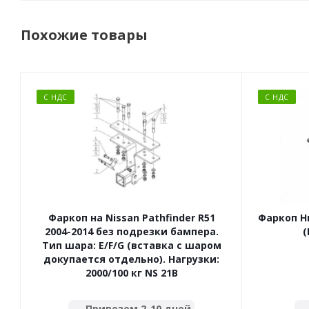
Похожие товары
С НДС
С НДС
Фаркоп на Nissan Pathfinder R51
Фаркоп Ни
2004-2014 без подрезки бампера.
(
Тип шара: E/F/G (вставка с шаром
докупается отдельно). Нагрузки:
2000/100 кг NS 21B
Привезем 2-10 дней