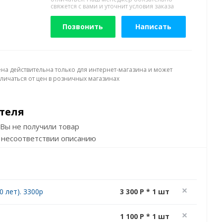
свяжется с вами и уточнит условия заказа
Позвонить
Написать
ена действительна только для интернет-магазина и может
тличаться от цен в розничных магазинах
теля
Вы не получили товар
 несоответствии описанию
 лет). 3300р
3 300 P * 1 шт
1 100 P * 1 шт