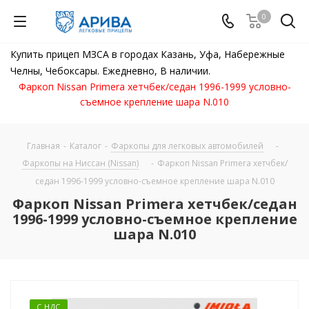
0
Купить прицеп МЗСА в городах Казань, Уфа, Набережные
Челны, Чебоксары. Ежедневно, В наличии.
Фаркоп Nissan Primera хетчбек/седан 1996-1999 условно-
съемное крепление шара N.010
Главная
-
Каталог
-
Фаркопы для легковых автомобилей
-
Фаркопы на Ниссан (Nissan)
-
Фаркоп Nissan Primera хетчбек/
седан 1996-1999 условно-съемное крепление шара N.010
Фаркоп Nissan Primera хетчбек/седан
1996-1999 условно-съемное крепление
шара N.010
С НДС