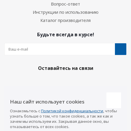
Вопрос-ответ
Инструкции по использованию
Каталог производителя
Будьте всегда в курсе!
Оставайтесь на связи
Наши контакты
Наш сайт использует cookies
Казань
Ознакомьтесь с
Политикой конфиденциальности
, чтобы
info@a-pricep.ru
8 (843) 207-03-08
узнать больше о том, что такое cookies, а так же как и
Уфа
зачем мы используем их. Закрывая данное окно, вы
8 (347) 258-84-87
отказываетесь от всех cookies.
Набережные Челны