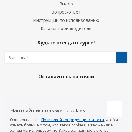
Видео
Вопрос-ответ
Инструкции по использованию
Каталог производителя
Будьте всегда в курсе!
Оставайтесь на связи
Наши контакты
Наш сайт использует cookies
Казань
Ознакомьтесь с
Политикой конфиденциальности
, чтобы
info@a-pricep.ru
8 (843) 207-03-08
узнать больше о том, что такое cookies, а так же как и
Уфа
зачем мы используем их. Закрывая данное окно, вы