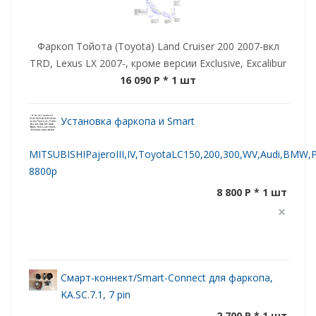
Фаркоп Тойота (Toyota) Land Cruiser 200 2007-вкл
TRD, Lexus LX 2007-, кроме версии Exclusive, Excalibur
16 090 P
* 1 шт
Установка фаркопа и Smart
MITSUBISHIPajeroIII,IV,ToyotaLC150,200,300,WV,Audi,BMW,Po
8800р
8 800 P * 1 шт
Смарт-коннект/Smart-Connect для фаркопа,
KA.SC.7.1, 7 pin
2 700 P * 1 шт