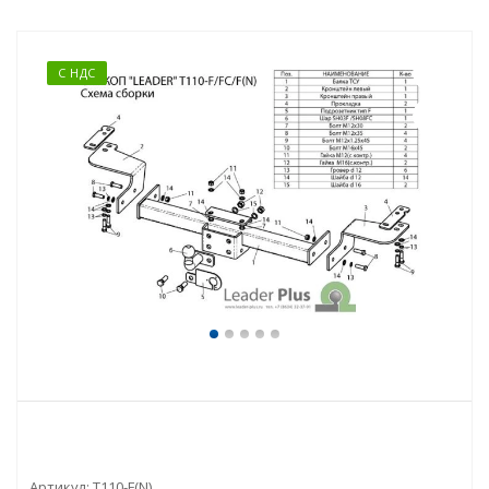
С НДС
Артикул:
T110-F(N)