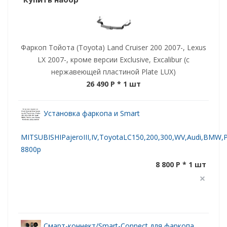
Фаркоп Тойота (Toyota) Land Cruiser 200 2007-, Lexus
LX 2007-, кроме версии Exclusive, Excalibur (с
нержавеющей пластиной Plate LUX)
26 490 P
* 1 шт
Установка фаркопа и Smart
MITSUBISHIPajeroIII,IV,ToyotaLC150,200,300,WV,Audi,BMW,Po
8800р
8 800 P * 1 шт
Смарт-коннект/Smart-Connect для фаркопа,