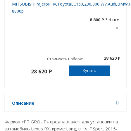
MITSUBISHIPajeroIII,IV,ToyotaLC150,200,300,WV,Audi,BMW,Po
8800р
8 800 P * 1 шт
28 620 P
Стоимость набора:
28 620 P
Купить
Описание
Фаркоп «PT GROUP» предназначен для установки на
автомобиль Lexus RX, кроме Long, в т.ч. F Sport 2015-