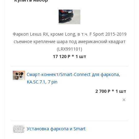
Фаркоп Lexus RX, кроме Long, в т.ч. F Sport 2015-2019
съемное крепление шара под американский квадрат
(LRX991101)
17 120 P
* 1 шт
Смарт-коннект/Smart-Connect для фаркопа,
KA.SC.7.1, 7 pin
2 700 P * 1 шт
Установка фаркопа и Smart