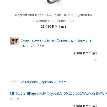
Фаркоп оцинкованный Lexus UX 2018- условно-
съемное крепление шара
25 490 P
* 1 шт
Смарт-коннект/Smart-Connect для фаркопа,
KA.SC.7.1, 7 pin
2 700 P * 1 шт
Установка фаркопа и Smart
MITSUBISHIPajeroIII,IV,ToyotaLC150,200,300,WV,Audi,BMW,Po
8800р
8 800 P * 1 шт