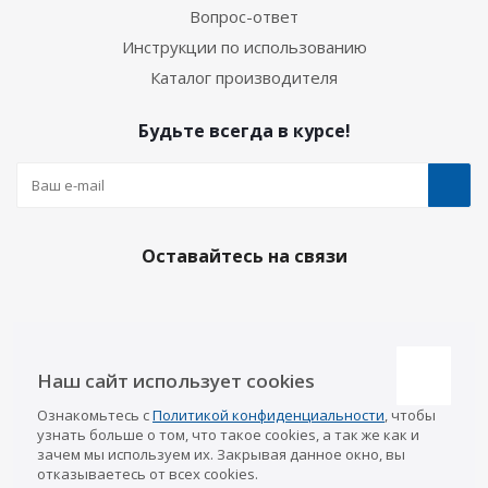
Вопрос-ответ
Инструкции по использованию
Каталог производителя
Будьте всегда в курсе!
Оставайтесь на связи
Наши контакты
Наш сайт использует cookies
Казань
Ознакомьтесь с
Политикой конфиденциальности
, чтобы
info@a-pricep.ru
8 (843) 207-03-08
узнать больше о том, что такое cookies, а так же как и
Уфа
зачем мы используем их. Закрывая данное окно, вы
8 (347) 258-84-87
отказываетесь от всех cookies.
Набережные Челны