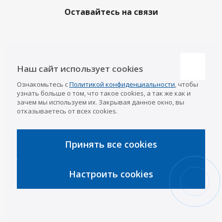
Оставайтесь на связи
Наши контакты
Наш сайт использует cookies
Казань
Ознакомьтесь с
Политикой конфиденциальности
, чтобы
info@a-pricep.ru
8 (843) 207-03-08
узнать больше о том, что такое cookies, а так же как и
Уфа
зачем мы используем их. Закрывая данное окно, вы
8 (347) 258-84-87
отказываетесь от всех cookies.
Набережные Челны
8 (8552) 92-33-79
Чебоксары
8 (8352) 38-88-37
Принять все cookies
Интернет-магазин
8 (927) 668-88-37
Настроить cookies
2026 © «АРИВА»